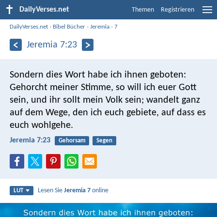
DailyVerses.net
Themen
Registrieren
DailyVerses.net
›
Bibel Bücher
›
Jeremia
›
7
Jeremia 7:23
Sondern dies Wort habe ich ihnen geboten:
Gehorcht meiner Stimme, so will ich euer Gott
sein, und ihr sollt mein Volk sein; wandelt ganz
auf dem Wege, den ich euch gebiete, auf dass es
euch wohlgehe.
Jeremia 7:23
Gehorsam
Segen
Lesen Sie
Jeremia 7
online
LUT