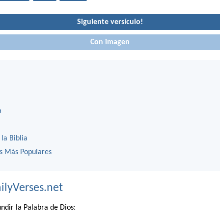
Siguiente versículo!
Con imagen
a
 la Biblia
os Más Populares
ilyVerses.net
ndir la Palabra de Dios: