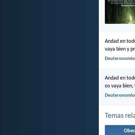
Andad en todo
vaya bien y pr
Deuteronomio 
Andad en todo
os vaya bien, 
Deuteronomio 
Temas rel
Obed