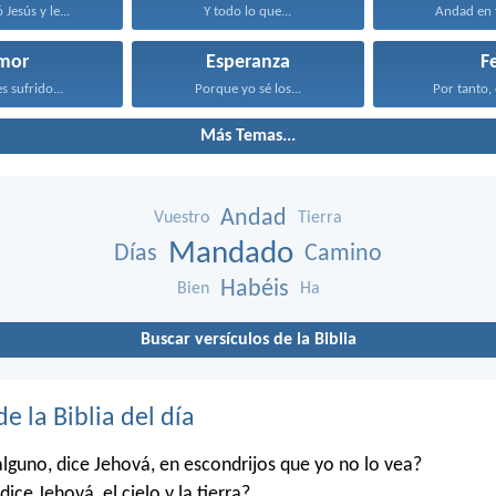
Jesús y le...
Y todo lo que...
Andad en t
mor
Esperanza
F
s sufrido...
Porque yo sé los...
Por tanto, 
Más Temas...
Andad
Vuestro
Tierra
Mandado
Días
Camino
Habéis
Bien
Ha
Buscar versículos de la Biblia
de la Biblia del día
alguno, dice Jehová, en escondrijos que yo no lo vea?
dice Jehová, el cielo y la tierra?