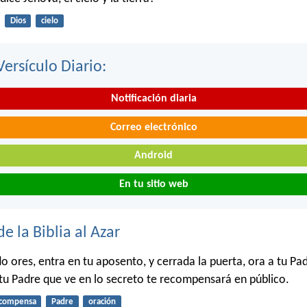
Dios
cielo
Versículo Diario:
Notificación diaria
Correo electrónico
Android
En tu sitio web
de la Biblia al Azar
o ores, entra en tu aposento, y cerrada la puerta, ora a tu Pa
 tu Padre que ve en lo secreto te recompensará en público.
compensa
Padre
oración