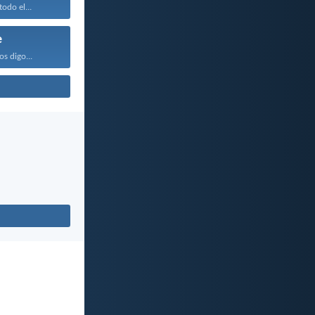
odo el...
e
os digo...