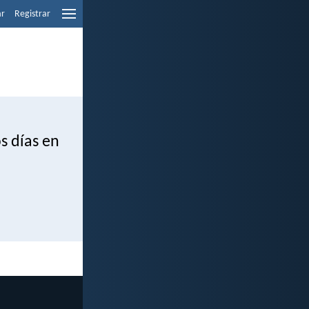
ar
Registrar
a
s días en