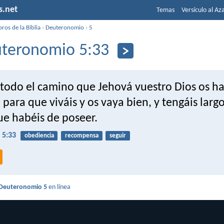
s.net
Temas
Versículo al Az
bros de la Biblia
›
Deuteronomio
›
5
teronomio 5:33
todo el camino que Jehová vuestro Dios os h
ara que viváis y os vaya bien, y tengáis largo
que habéis de poseer.
 5:33
obediencia
recompensa
seguir
Deuteronomio 5
en línea