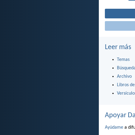
Leer más
Temas
Búsqued
Archivo
Libros de
Versícul
Apoyar Da
Ayúdame
a difu