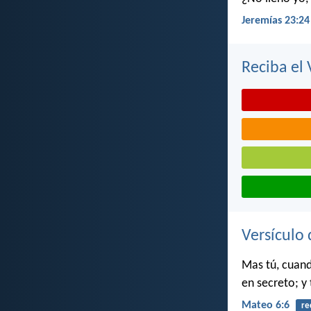
Jeremías 23:24
Reciba el 
Versículo 
Mas tú, cuand
en secreto; y
Mateo 6:6
re