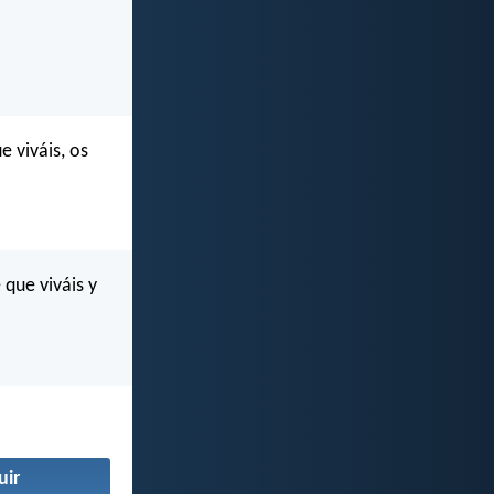
 viváis, os
que viváis y
uir