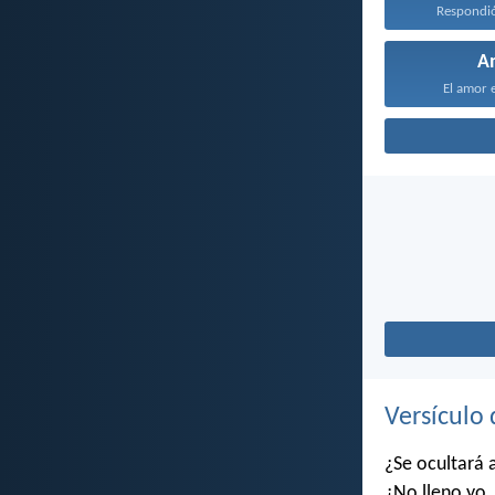
Respondió 
A
El amor e
Versículo 
¿Se ocultará 
¿No lleno yo, 