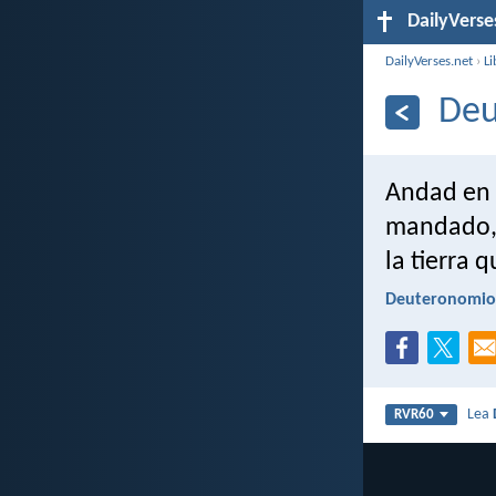
DailyVerse
DailyVerses.net
›
Li
Deu
Andad en 
mandado, p
la tierra 
Deuteronomio
Lea
RVR60