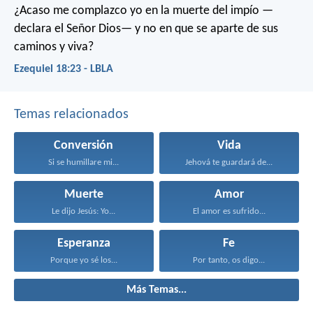
¿Acaso me complazco yo en la muerte del impío —
declara el Señor Dios— y no en que se aparte de sus
caminos y viva?
Ezequiel 18:23 - LBLA
Temas relacionados
Conversión
Vida
Si se humillare mi...
Jehová te guardará de...
Muerte
Amor
Le dijo Jesús: Yo...
El amor es sufrido...
Esperanza
Fe
Porque yo sé los...
Por tanto, os digo...
Más Temas...