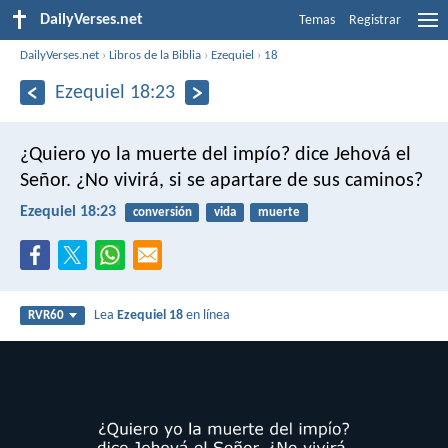
DailyVerses.net
Temas
Registrar
DailyVerses.net
›
Libros de la Biblia
›
Ezequiel
›
18
Ezequiel 18:23
¿Quiero yo la muerte del impío? dice Jehová el
Señor. ¿No vivirá, si se apartare de sus caminos?
Ezequiel 18:23
conversión
vida
muerte
Lea
Ezequiel 18
en línea
RVR60