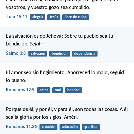
vosotros, y vuestro gozo sea cumplido.
Juan 15:11
alegría
Jesús
libre de culpa
La salvación es de Jehová;
Sobre tu pueblo sea tu
bendición.
Selah
Salmo 3:8
salvación
bendición
dependencia
El amor sea sin fingimiento. Aborreced lo malo, seguid
lo bueno.
Romanos 12:9
amor
mal
bondad
Porque de él, y por él, y para él, son todas las cosas. A él
sea la gloria por los siglos. Amén.
Romanos 11:36
creación
adoración
gratitud