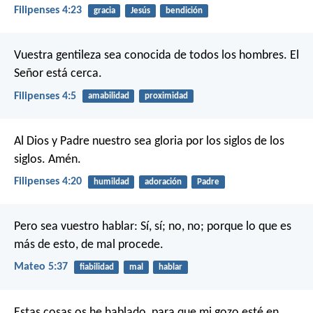
Filipenses 4:23
gracia
Jesús
bendición
Vuestra gentileza sea conocida de todos los hombres. El
Señor está cerca.
Filipenses 4:5
amabilidad
proximidad
Al Dios y Padre nuestro sea gloria por los siglos de los
siglos. Amén.
Filipenses 4:20
humildad
adoración
Padre
Pero sea vuestro hablar: Sí, sí; no, no; porque lo que es
más de esto, de mal procede.
Mateo 5:37
fiabilidad
mal
hablar
Estas cosas os he hablado, para que mi gozo esté en