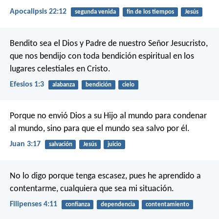
Apocalipsis 22:12
segunda venida
fin de los tiempos
Jesús
Bendito sea el Dios y Padre de nuestro Señor Jesucristo,
que nos bendijo con toda bendición espiritual en los
lugares celestiales en Cristo.
Efesios 1:3
alabanza
bendición
cielo
Porque no envió Dios a su Hijo al mundo para condenar
al mundo, sino para que el mundo sea salvo por él.
Juan 3:17
salvación
Jesús
juicio
No lo digo porque tenga escasez, pues he aprendido a
contentarme, cualquiera que sea mi situación.
Filipenses 4:11
confianza
dependencia
contentamiento