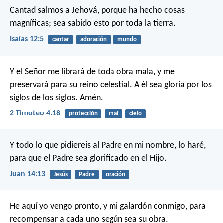
Cantad salmos a Jehová, porque ha hecho cosas
magníficas; sea sabido esto por toda la tierra.
Isaías 12:5
cantar
adoración
mundo
Y el Señor me librará de toda obra mala, y me
preservará para su reino celestial. A él sea gloria por los
siglos de los siglos. Amén.
2 Timoteo 4:18
protección
mal
cielo
Y todo lo que pidiereis al Padre en mi nombre, lo haré,
para que el Padre sea glorificado en el Hijo.
Juan 14:13
Jesús
Padre
oración
He aquí yo vengo pronto, y mi galardón conmigo, para
recompensar a cada uno según sea su obra.