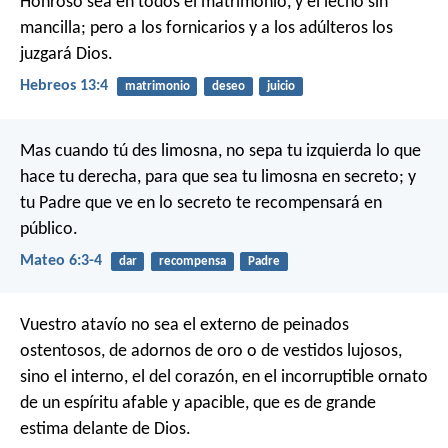
Honroso sea en todos el matrimonio, y el lecho sin
mancilla; pero a los fornicarios y a los adúlteros los
juzgará Dios.
Hebreos 13:4
matrimonio
deseo
juicio
Mas cuando tú des limosna, no sepa tu izquierda lo que
hace tu derecha, para que sea tu limosna en secreto; y
tu Padre que ve en lo secreto te recompensará en
público.
Mateo 6:3-4
dar
recompensa
Padre
Vuestro atavío no sea el externo de peinados
ostentosos, de adornos de oro o de vestidos lujosos,
sino el interno, el del corazón, en el incorruptible ornato
de un espíritu afable y apacible, que es de grande
estima delante de Dios.