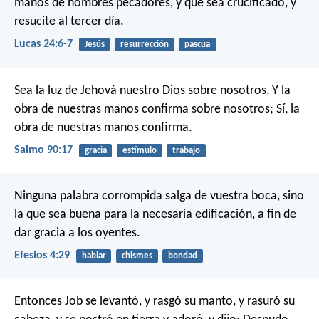
manos de hombres pecadores, y que sea crucificado, y
resucite al tercer día.
Lucas 24:6-7
Jesús
resurrección
pascua
Sea la luz de Jehová nuestro Dios sobre nosotros,
Y la
obra de nuestras manos confirma sobre nosotros;
Sí, la
obra de nuestras manos confirma.
Salmo 90:17
gracia
estímulo
trabajo
Ninguna palabra corrompida salga de vuestra boca, sino
la que sea buena para la necesaria edificación, a fin de
dar gracia a los oyentes.
Efesios 4:29
hablar
chismes
bondad
Entonces Job se levantó, y rasgó su manto, y rasuró su