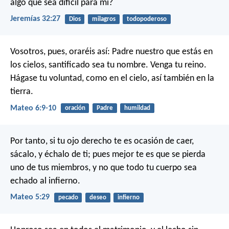
algo que sea difícil para mí?
Jeremías 32:27
Dios
milagros
todopoderoso
Vosotros, pues, oraréis así: Padre nuestro que estás en
los cielos, santificado sea tu nombre. Venga tu reino.
Hágase tu voluntad, como en el cielo, así también en la
tierra.
Mateo 6:9-10
oración
Padre
humildad
Por tanto, si tu ojo derecho te es ocasión de caer,
sácalo, y échalo de ti; pues mejor te es que se pierda
uno de tus miembros, y no que todo tu cuerpo sea
echado al infierno.
Mateo 5:29
pecado
deseo
infierno