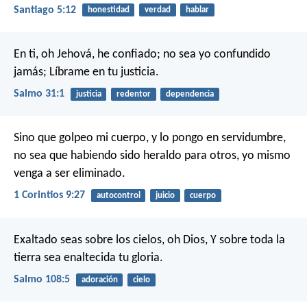
Santiago 5:12
honestidad
verdad
hablar
En ti, oh Jehová, he confiado;
no sea yo confundido
jamás;
Líbrame en tu justicia.
Salmo 31:1
justicia
redentor
dependencia
Sino que golpeo mi cuerpo, y lo pongo en servidumbre,
no sea que habiendo sido heraldo para otros, yo mismo
venga a ser eliminado.
1 Corintios 9:27
autocontrol
juicio
cuerpo
Exaltado seas sobre los cielos, oh Dios,
Y sobre toda la
tierra sea enaltecida tu gloria.
Salmo 108:5
adoración
cielo