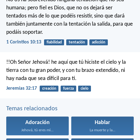
humana; pero fiel es Dios, que no os dejará ser
tentados más de lo que podéis resistir, sino que dará
también juntamente con la tentación la salida, para que
podáis soportar.
1 Corintios 10:13
fiabilidad
tentación
adicción
!!Oh Señor Jehová! he aquí que tú hiciste el cielo y la
tierra con tu gran poder, y con tu brazo extendido, ni
hay nada que sea difícil para ti.
Jeremías 32:17
creación
fuerza
cielo
Temas relacionados
Adoración
Hablar
Jehová, tú eres mi...
La muerte y la...