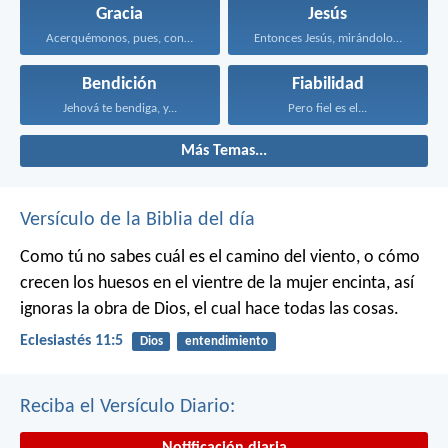
Gracia
Jesús
Acerquémonos, pues, confiadamente al...
Entonces Jesús, mirándolos, dijo...
Bendición
Fiabilidad
Jehová te bendiga, y...
Pero fiel es el...
Más Temas...
Versículo de la Biblia del día
Como tú no sabes cuál es el camino del viento, o cómo
crecen los huesos en el vientre de la mujer encinta, así
ignoras la obra de Dios, el cual hace todas las cosas.
Eclesiastés 11:5
Dios
entendimiento
Reciba el Versículo Diario:
Notificación diaria