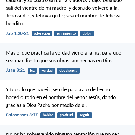
cabeza, y se postró en tierra y adoró, y dijo: Desnudo
salí del vientre de mi madre, y desnudo volveré allá.
Jehová dio, y Jehová quitó; sea el nombre de Jehová
bendito.
Job 1:20-21
adoración
sufrimiento
dolor
Mas el que practica la verdad viene a la luz, para que
sea manifiesto que sus obras son hechas en Dios.
Juan 3:21
luz
verdad
obediencia
Y todo lo que hacéis, sea de palabra o de hecho,
hacedlo todo en el nombre del Señor Jesús, dando
gracias a Dios Padre por medio de él.
Colosenses 3:17
hablar
gratitud
seguir
No os ha sobrevenido ninguna tentación que no sea