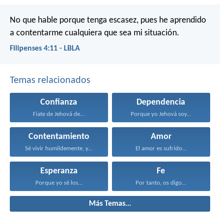
No que hable porque tenga escasez, pues he aprendido
a contentarme cualquiera que sea mi situación.
Filipenses 4:11 - LBLA
Temas relacionados
Confianza
Dependencia
Fíate de Jehová de...
Porque yo Jehová soy...
Contentamiento
Amor
Sé vivir humildemente, y...
El amor es sufrido...
Esperanza
Fe
Porque yo sé los...
Por tanto, os digo...
Más Temas...