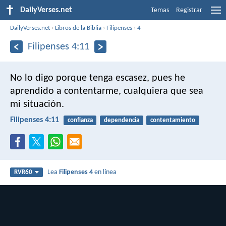
DailyVerses.net
Temas
Registrar
DailyVerses.net
›
Libros de la Biblia
›
Filipenses
›
4
Filipenses 4:11
No lo digo porque tenga escasez, pues he
aprendido a contentarme, cualquiera que sea
mi situación.
Filipenses 4:11
confianza
dependencia
contentamiento
Lea
Filipenses 4
en línea
RVR60