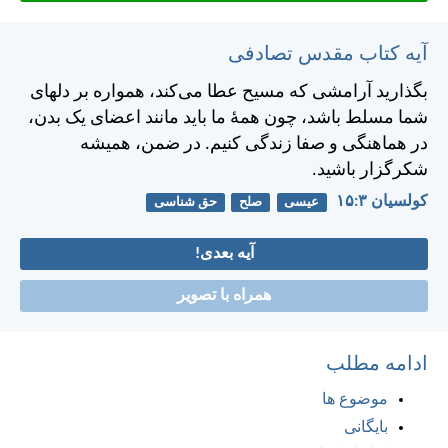
آیه کتاب مقدس تصادفی
بگذاريد آرامشی كه مسيح عطا می‌كند، همواره بر دلهای
شما مسلط باشد، چون همهٔ ما بايد مانند اعضای يک بدن،
در هماهنگی و صفا زندگی كنيم. در ضمن، هميشه
شكرگزار باشيد.
کولسیان ۳:‏۱۵
عیسی
صلح
حق شناسی
آیه بعدی!
همراه با تصویر
ادامه مطلب
موضوع ها
بایگانی