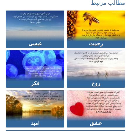
مطالب مرتبط
رحمت
عیسی
روح
فکر
عشق
امید