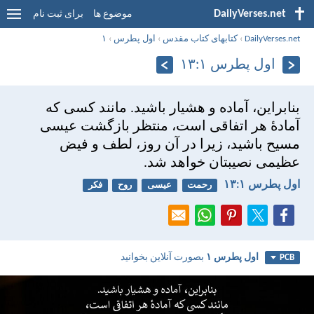
DailyVerses.net
موضوع ها
برای ثبت نام
DailyVerses.net
›
کتابهای کتاب مقدس
›
اول پطرس
›
۱
اول پطرس ۱:‏۱۳
بنابراين، آماده و هشيار باشيد. مانند كسی كه
آمادهٔ هر اتفاقی است، منتظر بازگشت عيسی
مسيح باشيد، زيرا در آن روز، لطف و فيض
عظيمی نصيبتان خواهد شد.
اول پطرس ۱:‏۱۳
رحمت
عیسی
روح
فکر
اول پطرس ۱
بصورت آنلاین بخوانید
PCB