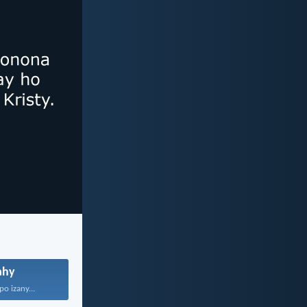
ahy
o izany...