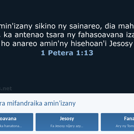
ra mifandraika amin'izany
soavana
Jesosy
Fan
ika hanatona...
Fa Jesosy nijery azy...
Ary ny Tomp