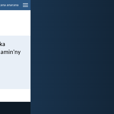
tana anarana
 ka
 amin'ny