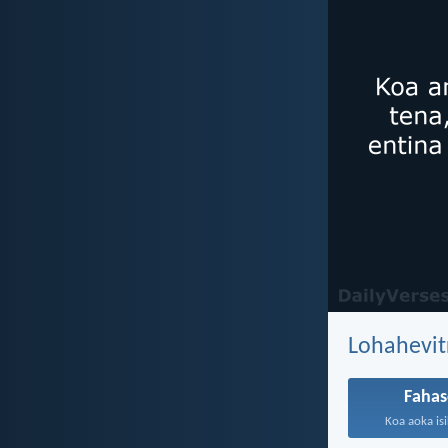
Lohahevit
Faha
Koa aoka is