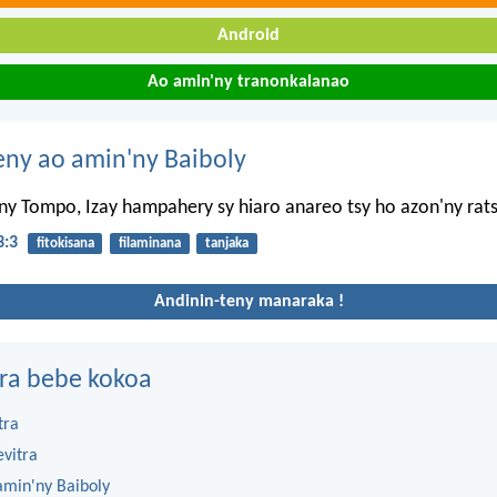
Android
Ao amin'ny tranonkalanao
eny ao amin'ny Baiboly
y Tompo, Izay hampahery sy hiaro anareo tsy ho azon'ny rats
3:3
fitokisana
filaminana
tanjaka
Andinin-teny manaraka !
ra bebe kokoa
tra
evitra
amin'ny Baiboly