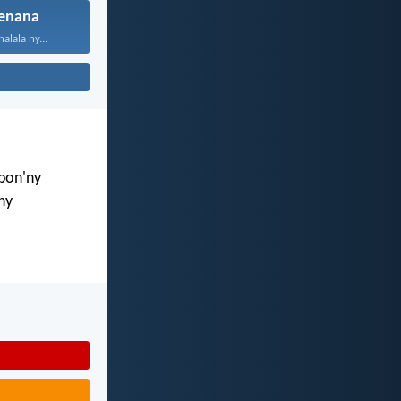
enana
alala ny...
mbon'ny
ny