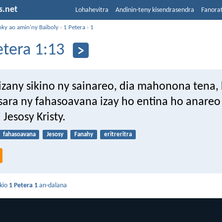
s.net
Lohahevitra
Andinin-teny kisendrasendra
Fanora
oky ao amin'ny Baiboly
›
1 Petera
›
1
etera 1:13
izany sikino ny sainareo, dia mahonona tena,
sara ny fahasoavana izay ho entina ho anareo
 Jesosy Kristy.
fahasoavana
Jesosy
Fanahy
eritreritra
kio
1 Petera 1
an-dalana