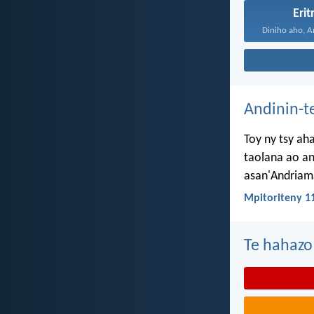
Erit
Andinin-t
Toy ny tsy ah
taolana ao an
asan'Andriama
Mpitoriteny 1
Te hahazo