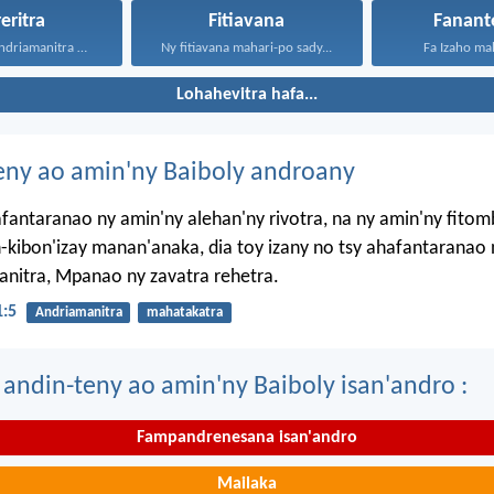
reritra
Fitiavana
Fanant
Diniho aho, Andriamanitra ô...
Ny fitiavana mahari-po sady...
Fa Izaho mah
Lohahevitra hafa...
eny ao amin'ny Baiboly androany
afantaranao ny amin'ny alehan'ny rivotra, na ny amin'ny fito
-kibon'izay manan'anaka, dia toy izany no tsy ahafantaranao 
nitra, Mpanao ny zavatra rehetra.
1:5
Andriamanitra
mahatakatra
 andin-teny ao amin'ny Baiboly isan'andro :
Fampandrenesana isan'andro
Mailaka