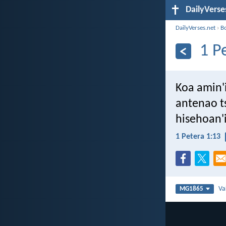
DailyVerse
DailyVerses.net
›
B
1 P
Koa amin'
antenao t
hisehoan'i
1 Petera 1:13
Va
MG1865