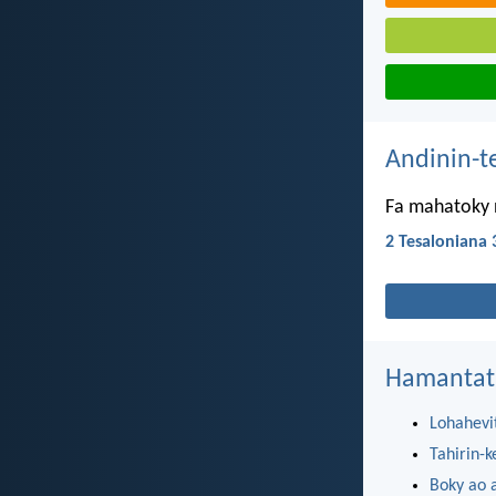
Andinin-t
Fa mahatoky n
2 Tesaloniana 
Hamantat
Lohahevi
Tahirin-k
Boky ao 