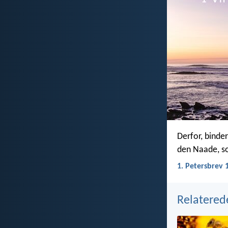
Derfor, binde
den Naade, som
1. Petersbrev 
Relatered