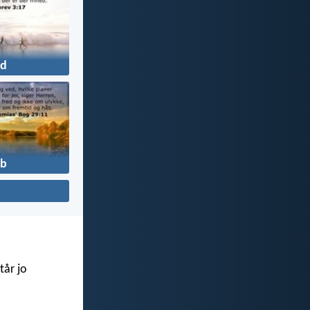
d
b
tår jo