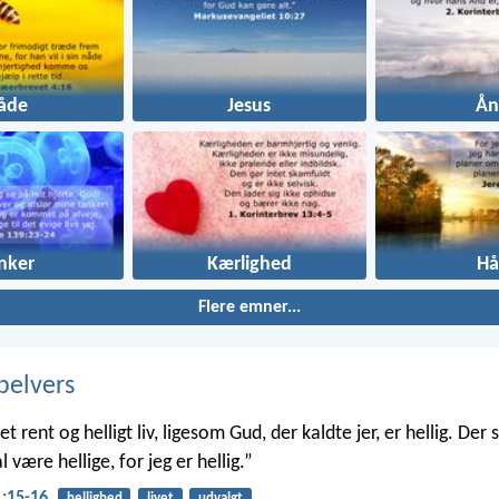
åde
Jesus
Ån
nker
Kærlighed
Hå
Flere emner...
belvers
et rent og helligt liv, ligesom Gud, der kaldte jer, er hellig. Der s
l være hellige, for jeg er hellig.”
1:15-16
hellighed
livet
udvalgt