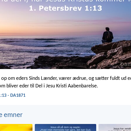
r op om eders Sinds Lænder, værer ædrue, og sætter fuldt ud e
 bliver eder til Del i Jesu Kristi Aabenbarelse.
1:13 - DA1871
e emner