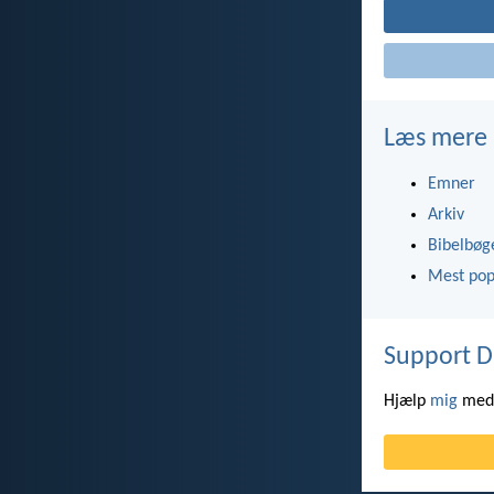
Læs mere
Emner
Arkiv
Bibelbøg
Mest pop
Support D
Hjælp
mig
med 