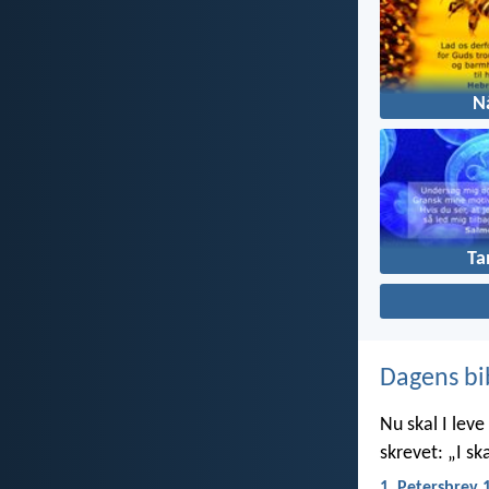
N
Ta
Dagens bi
Nu skal I leve 
skrevet: „I ska
1. Petersbrev 