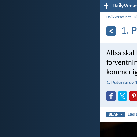
DailyVerse
DailyVerses.net
›
B
1. 
Altså skal
forventnin
kommer i
1. Petersbrev 
Læs
BDAN