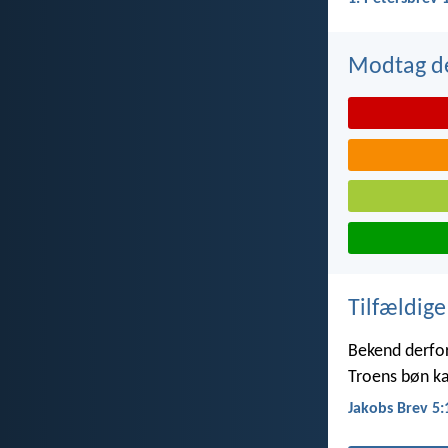
Modtag de
Tilfældige
Bekend derfor
Troens bøn ka
Jakobs Brev 5: