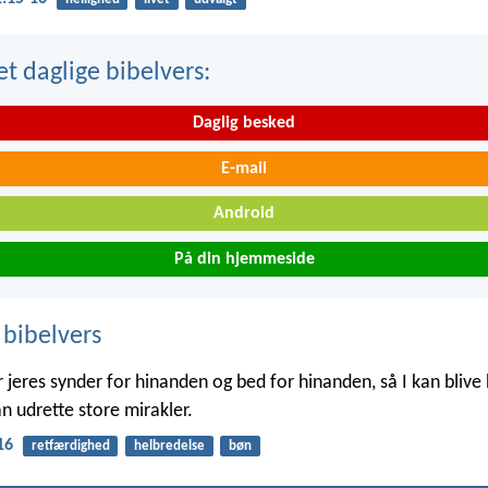
t daglige bibelvers:
Daglig besked
E-mail
Android
På din hjemmeside
 bibelvers
 jeres synder for hinanden og bed for hinanden, så I kan blive 
n udrette store mirakler.
16
retfærdighed
helbredelse
bøn