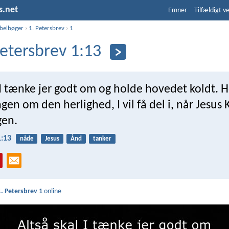
s.net
Emner
Tilfældigt v
ibelbøger
›
1. Petersbrev
›
1
Petersbrev 1:13
 I tænke jer godt om og holde hovedet koldt. Ho
gen om den herlighed, I vil få del i, når Jesus 
gen.
1:13
nåde
Jesus
Ånd
tanker
1. Petersbrev 1
online