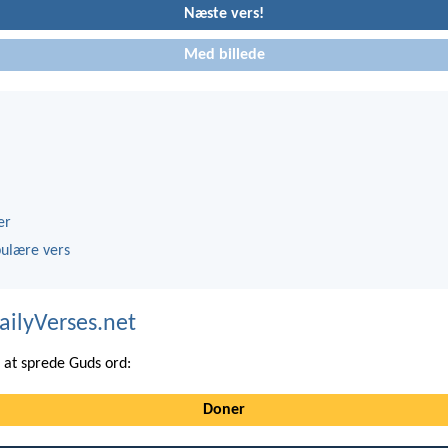
Næste vers!
Med billede
er
ulære vers
ailyVerses.net
at sprede Guds ord:
Doner