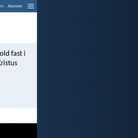
ers
Abonner
ld fast i
Kristus