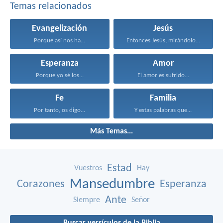
Temas relacionados
Evangelización
Jesús
Porque así nos ha...
Entonces Jesús, mirándolos, dijo...
Esperanza
Amor
Porque yo sé los...
El amor es sufrido...
Fe
Familia
Por tanto, os digo...
Y estas palabras que...
Más Temas...
Estad
Vuestros
Hay
Mansedumbre
Corazones
Esperanza
Ante
Siempre
Señor