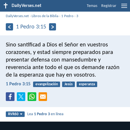
DailyVerses.net
Temas
Registrar
DailyVerses.net
›
Libros de la Biblia
›
1 Pedro
›
3
1 Pedro 3:15
Sino santificad a Dios el Señor en vuestros
corazones, y estad siempre preparados para
presentar defensa con mansedumbre y
reverencia ante todo el que os demande razón
de la esperanza que hay en vosotros.
1 Pedro 3:15
evangelización
Jesús
esperanza
Lea
1 Pedro 3
en línea
RVR60