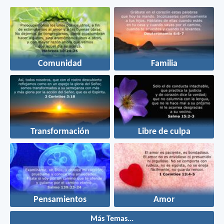
Comunidad
Familia
Transformación
Libre de culpa
Pensamientos
Amor
Más Temas...