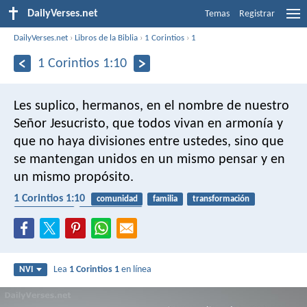
DailyVerses.net
Temas
Registrar
DailyVerses.net
›
Libros de la Biblia
›
1 Corintios
›
1
1 Corintios 1:10
Les suplico, hermanos, en el nombre de nuestro
Señor Jesucristo, que todos vivan en armonía y
que no haya divisiones entre ustedes, sino que
se mantengan unidos en un mismo pensar y en
un mismo propósito.
1 Corintios 1:10
comunidad
familia
transformación
libre de culpa
pensamientos
Lea
1 Corintios 1
en línea
NVI