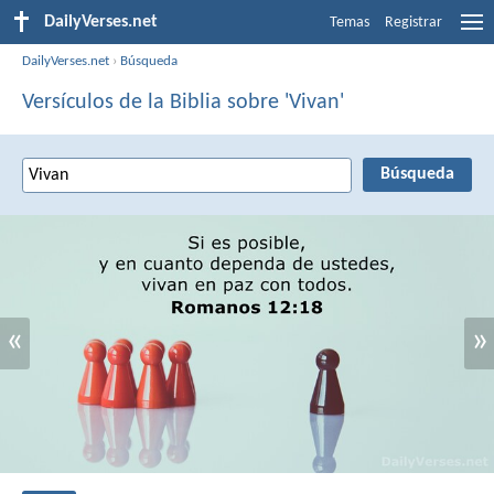
DailyVerses.net
Temas
Registrar
DailyVerses.net
›
Búsqueda
Versículos de la Biblia sobre 'Vivan'
«
»