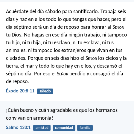
Acuérdate del día sábado para santificarlo. Trabaja seis
días y haz en ellos todo lo que tengas que hacer, pero el
día séptimo será un día de reposo para honrar al S
eñor
tu Dios. No hagas en ese día ningún trabajo, ni tampoco
tu hijo, ni tu hija, ni tu esclavo, ni tu esclava, ni tus
animales, ni tampoco los extranjeros que vivan en tus
ciudades. Porque en seis días hizo el S
eñor
los cielos y la
tierra, el mar y todo lo que hay en ellos, y descansó el
séptimo día. Por eso el S
eñor
bendijo y consagró el día
de reposo.
Éxodo 20:8-11
sábado
¡Cuán bueno y cuán agradable es
que los hermanos
convivan en armonía!
Salmo 133:1
amistad
comunidad
familia