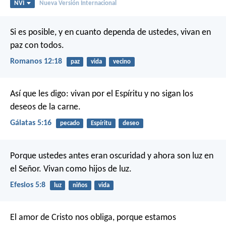
NVI
Nueva Versión Internacional
Si es posible, y en cuanto dependa de ustedes, vivan en
paz con todos.
Romanos 12:18
paz
vida
vecino
Así que les digo: vivan por el Espíritu y no sigan los
deseos de la carne.
Gálatas 5:16
pecado
Espíritu
deseo
Porque ustedes antes eran oscuridad y ahora son luz en
el Señor. Vivan como hijos de luz.
Efesios 5:8
luz
niños
vida
El amor de Cristo nos obliga, porque estamos