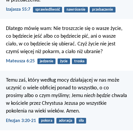
w przebaczeniu.
Izajasza 55:7
sprawiedliwość
nawrócenie
przebaczenie
Dlatego mówię wam: Nie troszczcie się o wasze życie,
co będziecie jeść albo co będziecie pić, ani o wasze
ciało, w co będziecie się ubierać. Czyż życie nie jest
czymś więcej niż pokarm, a ciało niż ubranie?
Mateusza 6:25
jedzenie
życie
troska
Temu zaś, który według mocy działającej w nas może
uczynić o wiele obficiej ponad to wszystko, o co
prosimy albo o czym myślimy; Jemu
niech będzie
chwała
w kościele przez Chrystusa Jezusa po wszystkie
pokolenia na wieki wieków. Amen.
Efezjan 3:20-21
pokora
adoracja
siła