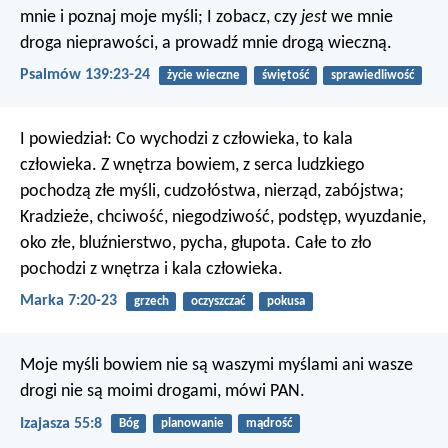
mnie i poznaj moje myśli;
I zobacz, czy
jest
we mnie
droga nieprawości,
a prowadź mnie drogą wieczną.
Psalmów 139:23-24
życie wieczne
świętość
sprawiedliwość
I powiedział: Co wychodzi z człowieka, to kala
człowieka. Z wnętrza bowiem, z serca ludzkiego
pochodzą złe myśli, cudzołóstwa, nierząd, zabójstwa;
Kradzieże, chciwość, niegodziwość, podstęp, wyuzdanie,
oko złe, bluźnierstwo, pycha, głupota. Całe to zło
pochodzi z wnętrza i kala człowieka.
Marka 7:20-23
grzech
oczyszczać
pokusa
Moje myśli bowiem nie są waszymi myślami
ani wasze
drogi nie są moimi drogami, mówi PAN.
Izajasza 55:8
Bóg
planowanie
mądrość