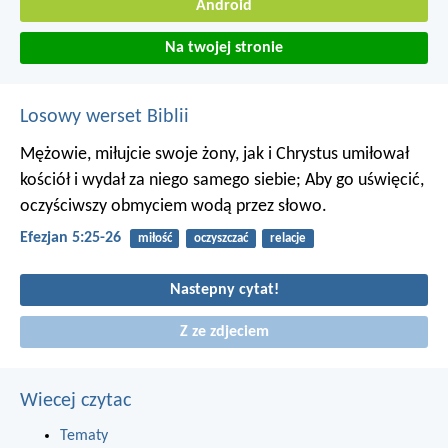
Android
Na twojej stronie
Losowy werset Biblii
Mężowie, miłujcie swoje żony, jak i Chrystus umiłował
kościół i wydał za niego samego siebie; Aby go uświęcić,
oczyściwszy obmyciem wodą przez słowo.
Efezjan 5:25-26
miłość
oczyszczać
relacje
Nastepny cytat!
Z ze zdjeciem
Wiecej czytac
Tematy