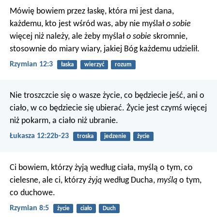
Mówię bowiem przez łaskę, która mi jest dana,
każdemu, kto jest wśród was, aby nie myślał
o sobie
więcej niż należy, ale żeby myślał
o sobie
skromnie,
stosownie do miary wiary, jakiej Bóg każdemu udzielił.
Rzymian 12:3
łaska
wierzyć
rozum
Nie troszczcie się o wasze życie, co będziecie jeść, ani o
ciało, w co będziecie się ubierać. Życie jest czymś więcej
niż pokarm, a ciało niż ubranie.
Łukasza 12:22b-23
troska
jedzenie
życie
Ci bowiem, którzy żyją według ciała, myślą o tym, co
cielesne, ale ci, którzy
żyją
według Ducha,
myślą
o tym,
co duchowe.
Rzymian 8:5
życie
ciało
Duch