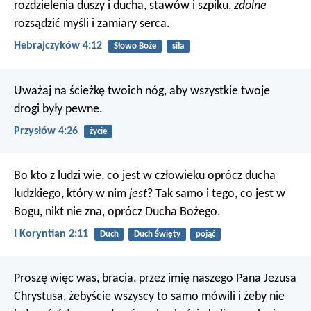
rozdzielenia duszy i ducha, stawów i szpiku,
zdolne
rozsądzić myśli i zamiary serca.
Hebrajczyków 4:12
Słowo Boże
siła
Uważaj na ścieżkę twoich nóg,
aby wszystkie twoje
drogi były pewne.
Przysłów 4:26
życie
Bo kto z ludzi wie, co jest w człowieku oprócz ducha
ludzkiego, który w nim
jest
? Tak samo i tego, co jest w
Bogu, nikt nie zna, oprócz Ducha Bożego.
I Koryntian 2:11
Duch
Duch Święty
pojąć
Proszę więc was, bracia, przez imię naszego Pana Jezusa
Chrystusa, żebyście wszyscy to samo mówili i żeby nie