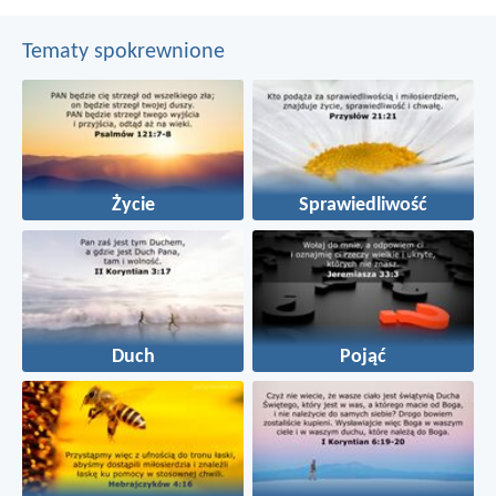
Tematy spokrewnione
Życie
Sprawiedliwość
Duch
Pojąć