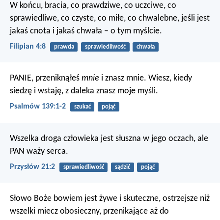
W końcu, bracia, co prawdziwe, co uczciwe, co
sprawiedliwe, co czyste, co miłe, co chwalebne, jeśli jest
jakaś cnota i jakaś chwała – o tym myślcie.
Filipian 4:8
prawda
sprawiedliwość
chwała
PANIE, przeniknąłeś
mnie
i znasz mnie.
Wiesz, kiedy
siedzę i wstaję,
z daleka znasz moje myśli.
Psalmów 139:1-2
szukać
pojąć
Wszelka droga człowieka jest słuszna w jego oczach,
ale
PAN waży serca.
Przysłów 21:2
sprawiedliwość
sądzić
pojąć
Słowo Boże bowiem jest żywe i skuteczne, ostrzejsze niż
wszelki miecz obosieczny, przenikające aż do