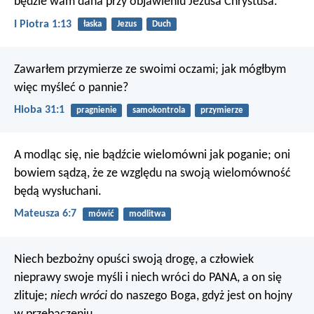
będzie wam dana przy objawieniu Jezusa Chrystusa.
I Piotra 1:13
łaska
Jezus
Duch
Zawarłem przymierze ze swoimi oczami;
jak mógłbym
więc myśleć o pannie?
Hioba 31:1
pragnienie
samokontrola
przymierze
A modląc się, nie bądźcie wielomówni jak poganie; oni
bowiem sądzą, że ze względu na swoją wielomówność
będą wysłuchani.
Mateusza 6:7
mówić
modlitwa
Niech bezbożny opuści swoją drogę,
a człowiek
nieprawy swoje myśli
i niech wróci do PANA, a on się
zlituje;
niech wróci
do naszego Boga,
gdyż jest on hojny