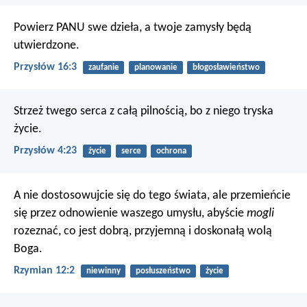
Powierz PANU swe dzieła,
a twoje zamysły będą
utwierdzone.
Przysłów 16:3
zaufanie
planowanie
błogosławieństwo
Strzeż twego serca z całą pilnością,
bo z niego tryska
życie.
Przysłów 4:23
życie
serce
ochrona
A nie dostosowujcie się do tego świata, ale przemieńcie
się przez odnowienie waszego umysłu, abyście
mogli
rozeznać, co jest dobrą, przyjemną i doskonałą wolą
Boga.
Rzymian 12:2
niewinny
posłuszeństwo
życie