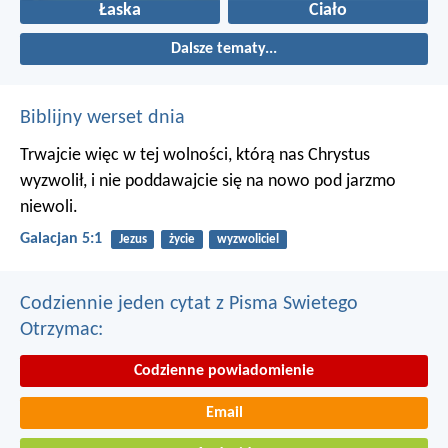
Łaska
Ciało
Dalsze tematy...
Biblijny werset dnia
Trwajcie więc w tej wolności, którą nas Chrystus
wyzwolił, i nie poddawajcie się na nowo pod jarzmo
niewoli.
Galacjan 5:1
Jezus
życie
wyzwoliciel
Codziennie jeden cytat z Pisma Swietego
Otrzymac:
Codzienne powiadomienie
Email