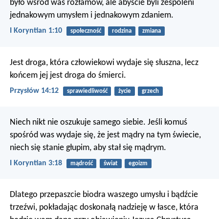
było wśród was rozłamów, ale abyście byli zespoleni
jednakowym umysłem i jednakowym zdaniem.
I Koryntian 1:10
społeczność
rodzina
zmiana
Jest droga, która człowiekowi wydaje się słuszna,
lecz
końcem jej jest droga do śmierci.
Przysłów 14:12
sprawiedliwość
życie
grzech
Niech nikt nie oszukuje samego siebie. Jeśli komuś
spośród was wydaje się, że jest mądry na tym świecie,
niech się stanie głupim, aby stał się mądrym.
I Koryntian 3:18
mądrość
świat
egoizm
Dlatego przepaszcie biodra waszego umysłu i bądźcie
trzeźwi, pokładając doskonałą nadzieję w łasce, która