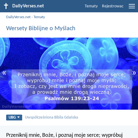
DailyVerses.net
Tematy
Rejestrowac
DailyVerses.net
›
Tematy
Wersety Biblijne o Myślach
«
»
UBG
Uwspółcześniona Biblia Gdańska
Przeniknij mnie, Boże, i poznaj moje serce;
wypróbuj