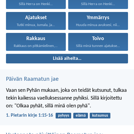
Sillä Herra on Henki...
Sillä Herra on Henki...
Ajatukset
Ymmärrys
Tutki minua, Jumala, ja...
Huuda minua avuksesi, niin...
Rakkaus
Toivo
Rakkaus on pitkämielinen, rakkaus...
Sillä minä tunnen ajatukseni...
Lisää aiheita…
Päivän Raamatun jae
Vaan sen Pyhän mukaan, joka on teidät kutsunut, tulkaa
tekin kaikessa vaelluksessanne pyhiksi. Sillä kirjoitettu
on: "Olkaa pyhät, sillä minä olen pyhä".
1. Pietarin kirje 1:15-16
pyhyys
elämä
kutsumus