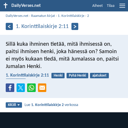
DailyVerses.net
Aiheet
Tilaa
DailyVerses.net
›
Raamatun kirjat
›
1. Korinttilaiskirje
›
2
1. Korinttilaiskirje 2:11
Sillä kuka ihminen tietää, mitä ihmisessä on,
paitsi ihmisen henki, joka hänessä on? Samoin
ei myös kukaan tiedä, mitä Jumalassa on, paitsi
Jumalan Henki.
1. Korinttilaiskirje 2:11
Henki
Pyhä Henki
ajatukset
ymmärrys
Lue
1. Korinttilaiskirje 2
verkossa
KR38