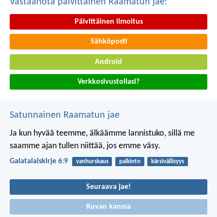
Vastaanota päivittäinen Raamatun jae:
Päivittäinen ilmoitus
Sähköposti
Android
Verkkosivustollasi?
Satunnainen Raamatun jae
Ja kun hyvää teemme, älkäämme lannistuko, sillä me
saamme ajan tullen niittää, jos emme väsy.
Galatalaiskirje 6:9
vanhurskaus
palkinto
kärsivällisyys
Seuraava jae!
Kuvan kanssa