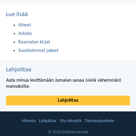
Lue lisää
Aiheet
Arkisto
Raamatun kirjat
Suosituimmat jakeet
Lahjoittaa
Auta minua levittämään Jumalan sanaa (vielä vähemmän)
mainoksilla:
Lahjoittaa
Minusta
Lahjoittaa
Ota yhteyttä
Tietosuojaseloste
© 2026 DailyVerses.net