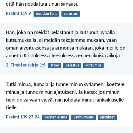
että hän noudattaa sinun sanaasi.
Psalmi 119:9
Jumalan Sana
varustus
Hän, joka on meidät pelastanut ja kutsunut pyhällä
kutsumuksella, ei meidän tekojemme mukaan, vaan
oman aivoituksensa ja armonsa mukaan, joka meille on
annettu Kristuksessa Jeesuksessa ennen ikuisia aikoja.
2. Timoteuskirje 1:9
armo
pelastus
kutsumus
Tutki minua, Jumala, ja tunne minun sydämeni,
koettele
minua ja tunne minun ajatukseni.
Ja katso: jos minun
tieni on vaivaan vievä,
niin johdata minut iankaikkiselle
tielle.
Psalmi 139:23-24
ikuinen elämä
vanhurskaus
ajatukset