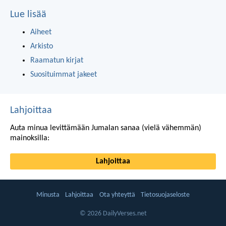
Lue lisää
Aiheet
Arkisto
Raamatun kirjat
Suosituimmat jakeet
Lahjoittaa
Auta minua levittämään Jumalan sanaa (vielä vähemmän)
mainoksilla:
Lahjoittaa
Minusta
Lahjoittaa
Ota yhteyttä
Tietosuojaseloste
© 2026 DailyVerses.net