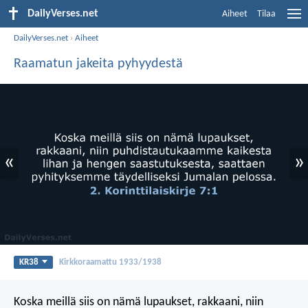
DailyVerses.net
Aiheet
Tilaa
DailyVerses.net
›
Aiheet
Raamatun jakeita pyhyydestä
«
»
KR38
Kirkkoraamattu 1933/1938
Koska meillä siis on nämä lupaukset, rakkaani, niin