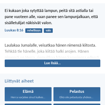
Ei kukaan joka sytyttää lampun, peitä sitä astialla tai
pane vuoteen alle, vaan panee sen lampunjalkaan, että
sisälletulijat näkisivät valon.
Luukas 8:16
rehellisyys
valo
Laulakaa Jumalalle,
veisatkaa hänen nimensä kiitosta.
Tehkää tie hänelle,
joka kiitää halki arojen.
Hänen
nimensä on Herra,
riemuitkaa hänen kasvojensa edessä.
Lue lisää...
Hän on orpojen isä ja leskien puolustaja,
Jumala
pyhässä asunnossansa.
Liittyvät aiheet
Elämä
Pelastus
Herra varjelee sinut kaikesta...
Eikä ole pelastusta yhdessäkään...