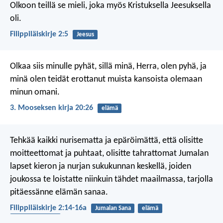
Olkoon teillä se mieli, joka myös Kristuksella Jeesuksella
oli.
Filippiläiskirje 2:5
Jeesus
Olkaa siis minulle pyhät, sillä minä, Herra, olen pyhä, ja
minä olen teidät erottanut muista kansoista olemaan
minun omani.
3. Mooseksen kirja 20:26
elämä
Tehkää kaikki nurisematta ja epäröimättä, että olisitte
moitteettomat ja puhtaat, olisitte tahrattomat Jumalan
lapset kieron ja nurjan sukukunnan keskellä, joiden
joukossa te loistatte niinkuin tähdet maailmassa, tarjolla
pitäessänne elämän sanaa.
Filippiläiskirje 2:14-16a
Jumalan Sana
elämä
nuhteettomuus