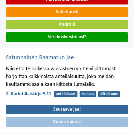
Sähköposti
Android
Verkkosivustollasi?
Satunnainen Raamatun jae
Niin että te kaikessa vaurastuen voitte vilpittömästi
harjoittaa kaikkinaista anteliaisuutta, joka meidän
kauttamme saa aikaan kiitosta Jumalalle.
2. Korinttilaiskirje 9:11
anteliaisuus
siunaus
kiitollisuus
Seuraava jae!
Kuvan kanssa