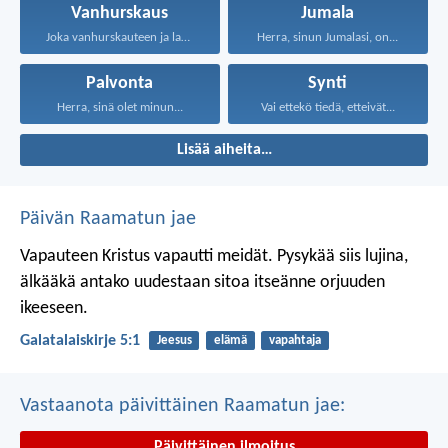
Vanhurskaus
Jumala
Joka vanhurskauteen ja laupeuteen...
Herra, sinun Jumalasi, on...
Palvonta
Synti
Herra, sinä olet minun...
Vai ettekö tiedä, etteivät...
Lisää aiheita…
Päivän Raamatun jae
Vapauteen Kristus vapautti meidät. Pysykää siis lujina,
älkääkä antako uudestaan sitoa itseänne orjuuden
ikeeseen.
Galatalaiskirje 5:1
Jeesus
elämä
vapahtaja
Vastaanota päivittäinen Raamatun jae:
Päivittäinen ilmoitus