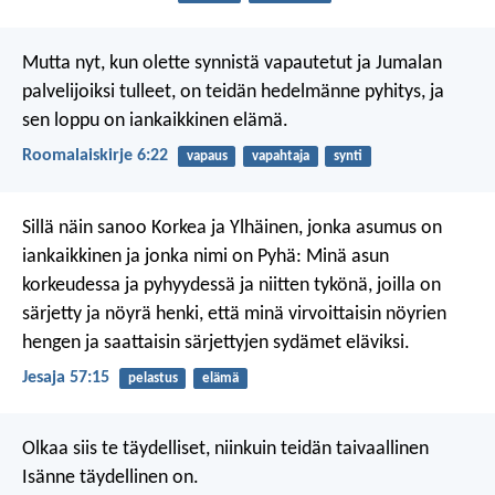
Mutta nyt, kun olette synnistä vapautetut ja Jumalan
palvelijoiksi tulleet, on teidän hedelmänne pyhitys, ja
sen loppu on iankaikkinen elämä.
Roomalaiskirje 6:22
vapaus
vapahtaja
synti
Sillä näin sanoo Korkea ja Ylhäinen,
jonka asumus on
iankaikkinen
ja jonka nimi on Pyhä:
Minä asun
korkeudessa ja pyhyydessä
ja niitten tykönä, joilla on
särjetty ja nöyrä henki,
että minä virvoittaisin nöyrien
hengen
ja saattaisin särjettyjen sydämet eläviksi.
Jesaja 57:15
pelastus
elämä
Olkaa siis te täydelliset, niinkuin teidän taivaallinen
Isänne täydellinen on.