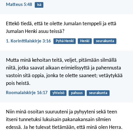
Matteus 5:48
Isä
Ettekö tiedä, että te olette Jumalan temppeli ja että
Jumalan Henki asuu teissä?
1. Korinttilaiskirje 3:16
Pyhä Henki
Henki
seurakunta
Mutta minä kehoitan teitä, veljet, pitämään silmällä
niitä, jotka saavat aikaan erimielisyyttä ja pahennusta
vastoin sitä oppia, jonka te olette saaneet; vetäytykää
pois heistä.
Roomalaiskirje 16:17
yhteisö
pahuus
seurakunta
Niin minä osoitan suuruuteni ja pyhyyteni sekä teen
itseni tunnetuksi lukuisain pakanakansain silmien
edessä. Ja he tulevat tietämään, että minä olen Herra.