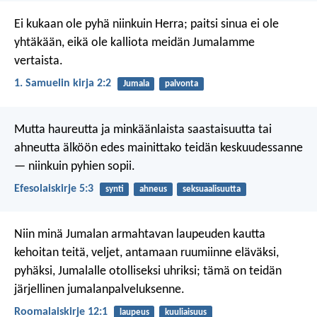
Ei kukaan ole pyhä niinkuin Herra;
paitsi sinua ei ole
yhtäkään,
eikä ole kalliota meidän Jumalamme
vertaista.
1. Samuelin kirja 2:2
Jumala
palvonta
Mutta haureutta ja minkäänlaista saastaisuutta tai
ahneutta älköön edes mainittako teidän keskuudessanne
— niinkuin pyhien sopii.
Efesolaiskirje 5:3
synti
ahneus
seksuaalisuutta
Niin minä Jumalan armahtavan laupeuden kautta
kehoitan teitä, veljet, antamaan ruumiinne eläväksi,
pyhäksi, Jumalalle otolliseksi uhriksi; tämä on teidän
järjellinen jumalanpalveluksenne.
Roomalaiskirje 12:1
laupeus
kuuliaisuus