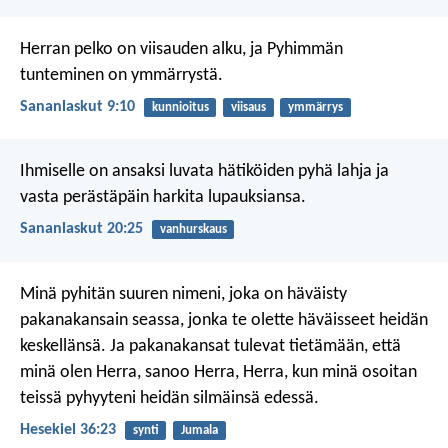
Herran pelko on viisauden alku,
ja Pyhimmän
tunteminen on ymmärrystä.
Sananlaskut 9:10
kunnioitus
viisaus
ymmärrys
Ihmiselle on ansaksi luvata hätiköiden pyhä lahja
ja
vasta perästäpäin harkita lupauksiansa.
Sananlaskut 20:25
vanhurskaus
Minä pyhitän suuren nimeni, joka on häväisty
pakanakansain seassa, jonka te olette häväisseet heidän
keskellänsä. Ja pakanakansat tulevat tietämään, että
minä olen Herra, sanoo Herra, Herra, kun minä osoitan
teissä pyhyyteni heidän silmäinsä edessä.
Hesekiel 36:23
synti
Jumala