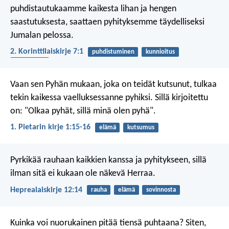
puhdistautukaamme kaikesta lihan ja hengen
saastutuksesta, saattaen pyhityksemme täydelliseksi
Jumalan pelossa.
2. Korinttilaiskirje 7:1
puhdistuminen
kunnioitus
lupauksista
Vaan sen Pyhän mukaan, joka on teidät kutsunut, tulkaa
tekin kaikessa vaelluksessanne pyhiksi. Sillä kirjoitettu
on: "Olkaa pyhät, sillä minä olen pyhä".
1. Pietarin kirje 1:15-16
elämä
kutsumus
Pyrkikää rauhaan kaikkien kanssa ja pyhitykseen, sillä
ilman sitä ei kukaan ole näkevä Herraa.
Heprealaiskirje 12:14
rauha
elämä
sovinnosta
Kuinka voi nuorukainen pitää tiensä puhtaana?
Siten,