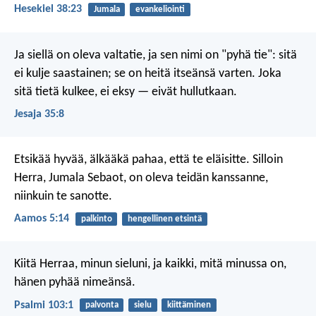
Hesekiel 38:23
Jumala
evankeliointi
Ja siellä on oleva valtatie,
ja sen nimi on "pyhä tie":
sitä
ei kulje saastainen;
se on heitä itseänsä varten.
Joka
sitä tietä kulkee, ei eksy
— eivät hullutkaan.
Jesaja 35:8
Etsikää hyvää, älkääkä pahaa,
että te eläisitte.
Silloin
Herra, Jumala Sebaot,
on oleva teidän kanssanne,
niinkuin te sanotte.
Aamos 5:14
palkinto
hengellinen etsintä
Kiitä Herraa, minun sieluni,
ja kaikki, mitä minussa on,
hänen pyhää nimeänsä.
Psalmi 103:1
palvonta
sielu
kiittäminen