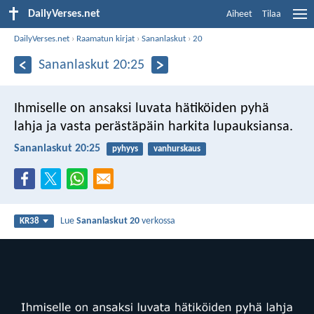
DailyVerses.net
Aiheet
Tilaa
DailyVerses.net
›
Raamatun kirjat
›
Sananlaskut
›
20
Sananlaskut 20:25
Ihmiselle on ansaksi luvata hätiköiden pyhä
lahja
ja vasta perästäpäin harkita lupauksiansa.
Sananlaskut 20:25
pyhyys
vanhurskaus
Lue
Sananlaskut 20
verkossa
KR38