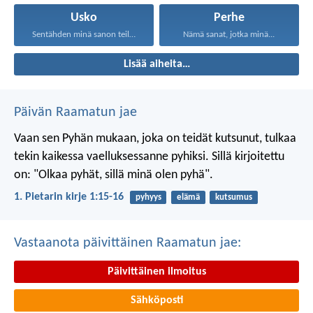
Usko
Perhe
Sentähden minä sanon teille...
Nämä sanat, jotka minä...
Lisää aiheita…
Päivän Raamatun jae
Vaan sen Pyhän mukaan, joka on teidät kutsunut, tulkaa
tekin kaikessa vaelluksessanne pyhiksi. Sillä kirjoitettu
on: "Olkaa pyhät, sillä minä olen pyhä".
1. Pietarin kirje 1:15-16
pyhyys
elämä
kutsumus
Vastaanota päivittäinen Raamatun jae:
Päivittäinen ilmoitus
Sähköposti