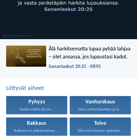
Älä harkitsematta lupaa pyhää lahjaa
–
olet ansassa, jos lupaustasi kadut.
Sananlaskut 20:25 - KR92
Liittyvät aiheet
Pyhyys
Vanhurskaus
Koska meillä siis on...
Joka vanhurskauteen ja laupeuteen...
Rakkaus
Toivo
Rakkaus on pitkämielinen, rakkaus...
Sillä minä tunnen ajatukseni...