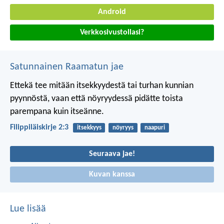
Android
Verkkosivustollasi?
Satunnainen Raamatun jae
Ettekä tee mitään itsekkyydestä tai turhan kunnian
pyynnöstä, vaan että nöyryydessä pidätte toista
parempana kuin itseänne.
Filippiläiskirje 2:3
itsekkyys
nöyryys
naapuri
Seuraava jae!
Kuvan kanssa
Lue lisää