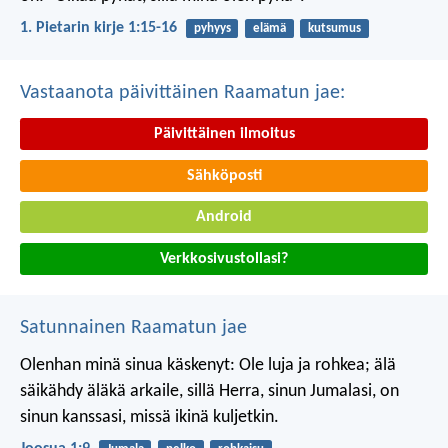
1. Pietarin kirje 1:15-16
pyhyys
elämä
kutsumus
Vastaanota päivittäinen Raamatun jae:
Päivittäinen ilmoitus
Sähköposti
Android
Verkkosivustollasi?
Satunnainen Raamatun jae
Olenhan minä sinua käskenyt: Ole luja ja rohkea; älä
säikähdy äläkä arkaile, sillä Herra, sinun Jumalasi, on
sinun kanssasi, missä ikinä kuljetkin.