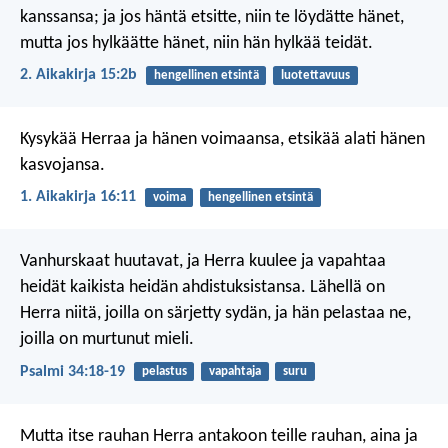
kanssansa; ja jos häntä etsitte, niin te löydätte hänet,
mutta jos hylkäätte hänet, niin hän hylkää teidät.
2. Aikakirja 15:2b
hengellinen etsintä
luotettavuus
Kysykää Herraa ja hänen voimaansa,
etsikää alati hänen
kasvojansa.
1. Aikakirja 16:11
voima
hengellinen etsintä
Vanhurskaat huutavat, ja Herra kuulee
ja vapahtaa
heidät kaikista heidän ahdistuksistansa.
Lähellä on
Herra niitä, joilla on särjetty sydän,
ja hän pelastaa ne,
joilla on murtunut mieli.
Psalmi 34:18-19
pelastus
vapahtaja
suru
Mutta itse rauhan Herra antakoon teille rauhan, aina ja