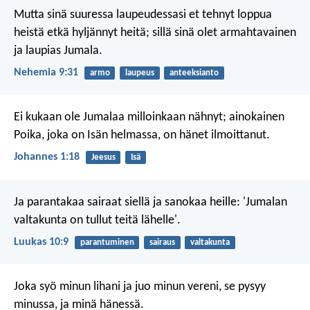
Mutta sinä suuressa laupeudessasi et tehnyt loppua
heistä etkä hyljännyt heitä; sillä sinä olet armahtavainen
ja laupias Jumala.
Nehemia 9:31
armo
laupeus
anteeksianto
Ei kukaan ole Jumalaa milloinkaan nähnyt; ainokainen
Poika, joka on Isän helmassa, on hänet ilmoittanut.
Johannes 1:18
Jeesus
Isä
Ja parantakaa sairaat siellä ja sanokaa heille: 'Jumalan
valtakunta on tullut teitä lähelle'.
Luukas 10:9
parantuminen
sairaus
valtakunta
Joka syö minun lihani ja juo minun vereni, se pysyy
minussa, ja minä hänessä.