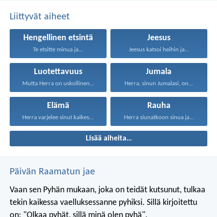
Liittyvät aiheet
Hengellinen etsintä
Jeesus
Te etsitte minua ja...
Jeesus katsoi heihin ja...
Luotettavuus
Jumala
Mutta Herra on uskollinen...
Herra, sinun Jumalasi, on...
Elämä
Rauha
Herra varjelee sinut kaikesta...
Herra siunatkoon sinua ja...
Lisää aiheita…
Päivän Raamatun jae
Vaan sen Pyhän mukaan, joka on teidät kutsunut, tulkaa
tekin kaikessa vaelluksessanne pyhiksi. Sillä kirjoitettu
on: "Olkaa pyhät, sillä minä olen pyhä".