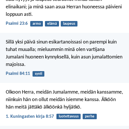
elinaikani;
ja minä saan asua Herran huoneessa
päivieni
loppuun asti.
Psalmi 23:6
armo
elämä
laupeus
Sillä yksi päivä sinun esikartanoissasi on parempi
kuin
tuhat muualla;
mieluummin minä olen vartijana
Jumalani huoneen kynnyksellä,
kuin asun jumalattomien
majoissa.
Psalmi 84:11
synti
Olkoon Herra, meidän Jumalamme, meidän kanssamme,
niinkuin hän on ollut meidän isiemme kanssa. Älköön
hän meitä jättäkö älköönkä hyljätkö.
1. Kuningasten kirja 8:57
luotettavuus
perhe