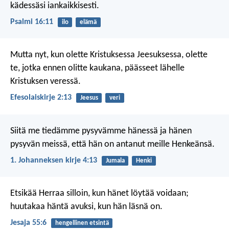
kädessäsi iankaikkisesti.
Psalmi 16:11
ilo
elämä
Mutta nyt, kun olette Kristuksessa Jeesuksessa, olette
te, jotka ennen olitte kaukana, päässeet lähelle
Kristuksen veressä.
Efesolaiskirje 2:13
Jeesus
veri
Siitä me tiedämme pysyvämme hänessä ja hänen
pysyvän meissä, että hän on antanut meille Henkeänsä.
1. Johanneksen kirje 4:13
Jumala
Henki
Etsikää Herraa silloin,
kun hänet löytää voidaan;
huutakaa häntä avuksi,
kun hän läsnä on.
Jesaja 55:6
hengellinen etsintä