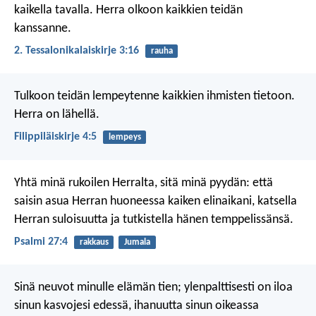
kaikella tavalla. Herra olkoon kaikkien teidän
kanssanne.
2. Tessalonikalaiskirje 3:16
rauha
Tulkoon teidän lempeytenne kaikkien ihmisten tietoon.
Herra on lähellä.
Filippiläiskirje 4:5
lempeys
Yhtä minä rukoilen Herralta, sitä minä pyydän:
että
saisin asua Herran huoneessa
kaiken elinaikani,
katsella
Herran suloisuutta
ja tutkistella hänen temppelissänsä.
Psalmi 27:4
rakkaus
Jumala
Sinä neuvot minulle elämän tien;
ylenpalttisesti on iloa
sinun kasvojesi edessä,
ihanuutta sinun oikeassa