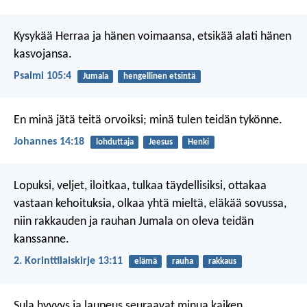
Kysykää Herraa ja hänen voimaansa,
etsikää alati hänen
kasvojansa.
Psalmi 105:4
Jumala
hengellinen etsintä
En minä jätä teitä orvoiksi; minä tulen teidän tykönne.
Johannes 14:18
lohduttaja
Jeesus
Henki
Lopuksi, veljet, iloitkaa, tulkaa täydellisiksi, ottakaa
vastaan kehoituksia, olkaa yhtä mieltä, eläkää sovussa,
niin rakkauden ja rauhan Jumala on oleva teidän
kanssanne.
2. Korinttilaiskirje 13:11
elämä
rauha
rakkaus
Sula hyvyys ja laupeus seuraavat minua
kaiken