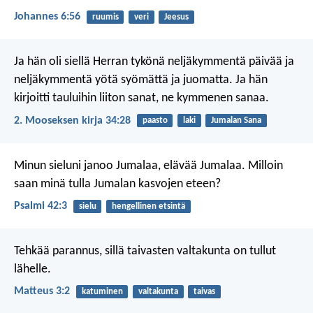
Johannes 6:56
ruumis
veri
Jeesus
Ja hän oli siellä Herran tykönä neljäkymmentä päivää ja
neljäkymmentä yötä syömättä ja juomatta. Ja hän
kirjoitti tauluihin liiton sanat, ne kymmenen sanaa.
2. Mooseksen kirja 34:28
paasto
laki
Jumalan Sana
Minun sieluni janoo Jumalaa, elävää Jumalaa.
Milloin
saan minä tulla Jumalan kasvojen eteen?
Psalmi 42:3
sielu
hengellinen etsintä
Tehkää parannus, sillä taivasten valtakunta on tullut
lähelle.
Matteus 3:2
katuminen
valtakunta
taivas