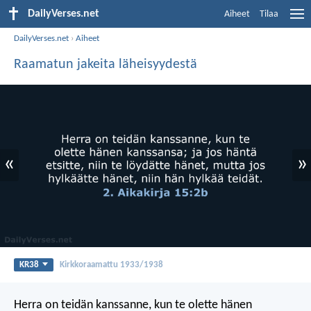
DailyVerses.net
Aiheet
Tilaa
DailyVerses.net
›
Aiheet
Raamatun jakeita läheisyydestä
«
»
KR38
Kirkkoraamattu 1933/1938
Herra on teidän kanssanne, kun te olette hänen