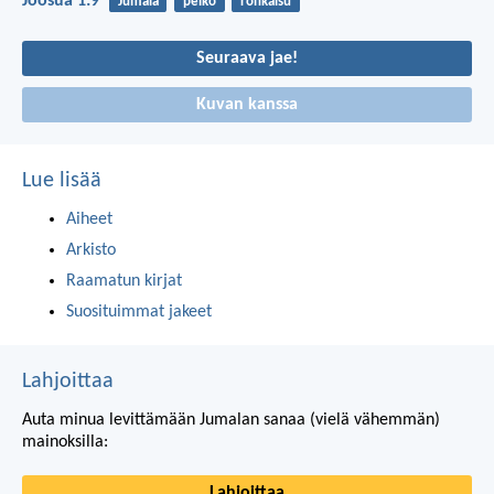
Joosua 1:9
Jumala
pelko
rohkaisu
Seuraava jae!
Kuvan kanssa
Lue lisää
Aiheet
Arkisto
Raamatun kirjat
Suosituimmat jakeet
Lahjoittaa
Auta minua levittämään Jumalan sanaa (vielä vähemmän)
mainoksilla:
Lahjoittaa