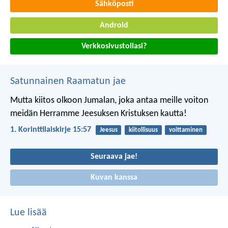
Sähköposti
Android
Verkkosivustollasi?
Satunnainen Raamatun jae
Mutta kiitos olkoon Jumalan, joka antaa meille voiton
meidän Herramme Jeesuksen Kristuksen kautta!
1. Korinttilaiskirje 15:57
Jeesus
kiitollisuus
voittaminen
Seuraava jae!
Kuvan kanssa
Lue lisää