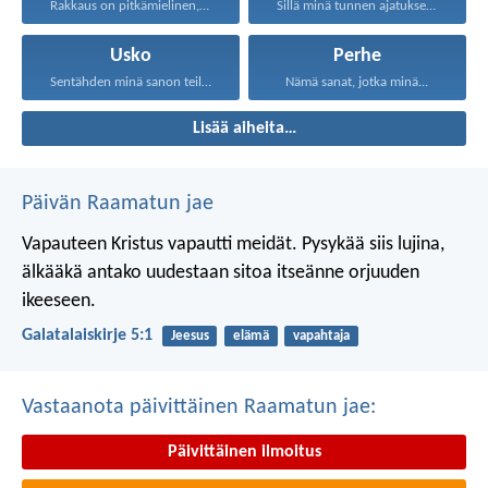
Rakkaus on pitkämielinen, rakkaus...
Sillä minä tunnen ajatukseni...
Usko
Perhe
Sentähden minä sanon teille...
Nämä sanat, jotka minä...
Lisää aiheita…
Päivän Raamatun jae
Vapauteen Kristus vapautti meidät. Pysykää siis lujina,
älkääkä antako uudestaan sitoa itseänne orjuuden
ikeeseen.
Galatalaiskirje 5:1
Jeesus
elämä
vapahtaja
Vastaanota päivittäinen Raamatun jae:
Päivittäinen ilmoitus