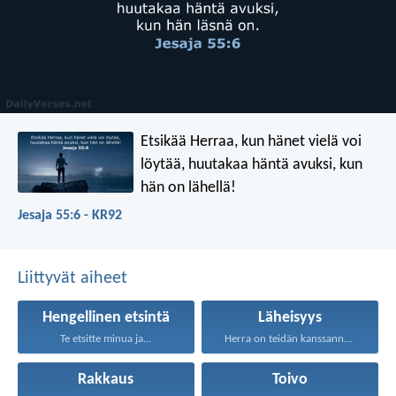
Etsikää Herraa, kun hänet vielä voi
löytää,
huutakaa häntä avuksi, kun
hän on lähellä!
Jesaja 55:6 - KR92
Liittyvät aiheet
Hengellinen etsintä
Läheisyys
Te etsitte minua ja...
Herra on teidän kanssanne...
Rakkaus
Toivo