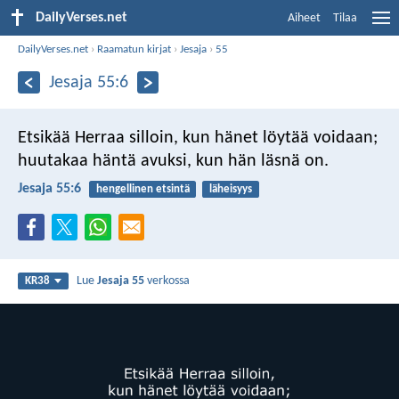
DailyVerses.net
Aiheet
Tilaa
DailyVerses.net
›
Raamatun kirjat
›
Jesaja
›
55
Jesaja 55:6
Etsikää Herraa silloin,
kun hänet löytää voidaan;
huutakaa häntä avuksi,
kun hän läsnä on.
Jesaja 55:6
hengellinen etsintä
läheisyys
Lue
Jesaja 55
verkossa
KR38