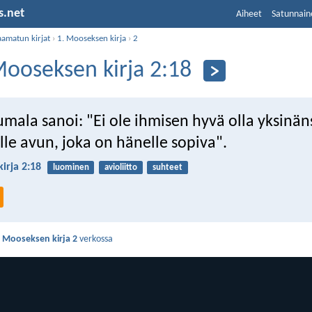
s.net
Aiheet
Satunnain
aamatun kirjat
›
1. Mooseksen kirja
›
2
Mooseksen kirja 2:18
umala sanoi: "Ei ole ihmisen hyvä olla yksinä
le avun, joka on hänelle sopiva".
irja 2:18
luominen
avioliitto
suhteet
. Mooseksen kirja 2
verkossa