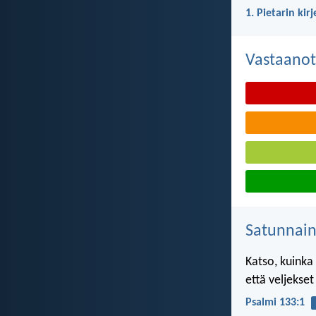
1. Pietarin kir
Vastaanot
Satunnai
Katso, kuinka 
että veljekse
Psalmi 133:1