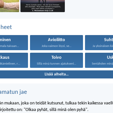
aiheet
minen
Avioliitto
Suht
umala taivaan...
Joka vaimon löysi, se...
Ja yksinäisen k
kkaus
Toivo
Us
Rakkaus on pitkämielinen, rakkaus...
Sillä minä tunnen ajatukseni...
Sentähden minä s
Lisää aiheita…
amatun jae
n mukaan, joka on teidät kutsunut, tulkaa tekin kaikessa vael
 kirjoitettu on: "Olkaa pyhät, sillä minä olen pyhä".