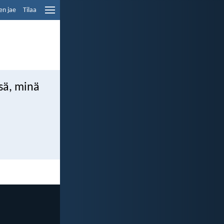
en jae
Tilaa
nsä, minä