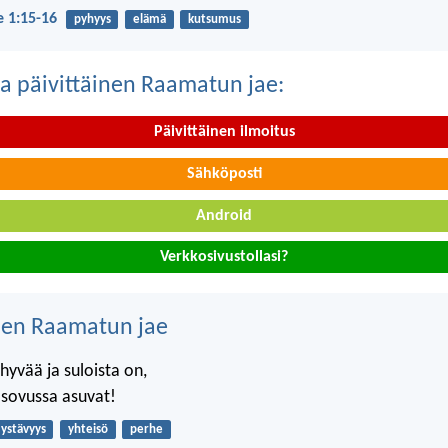
je 1:15-16
pyhyys
elämä
kutsumus
a päivittäinen Raamatun jae:
Päivittäinen ilmoitus
Sähköposti
Android
Verkkosivustollasi?
nen Raamatun jae
hyvää ja suloista on,
t sovussa asuvat!
ystävyys
yhteisö
perhe