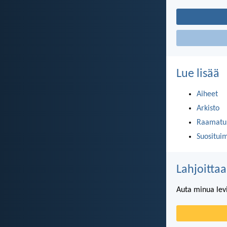
Lue lisää
Aiheet
Arkisto
Raamatun
Suositui
Lahjoittaa
Auta minua lev