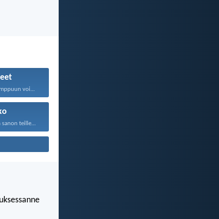
eet
imppuun voi...
ko
anon teille...
luksessanne