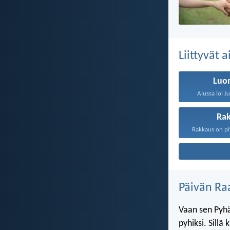
Liittyvät 
Luo
Alussa loi J
Ra
Päivän Ra
Vaan sen Pyhä
pyhiksi. Sillä