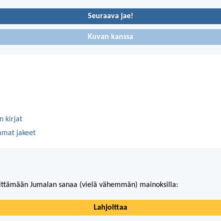
Seuraava jae!
Kuvan kanssa
 kirjat
mmat jakeet
ittämään Jumalan sanaa (vielä vähemmän) mainoksilla:
Lahjoittaa