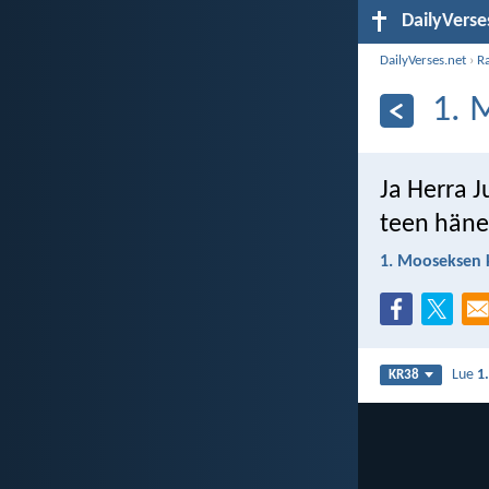
DailyVerse
DailyVerses.net
›
R
1. 
Ja Herra J
teen hänel
1. Mooseksen k
Lue
1
KR38