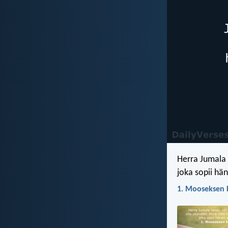
Herra Jumala 
joka sopii hä
1. Mooseksen k