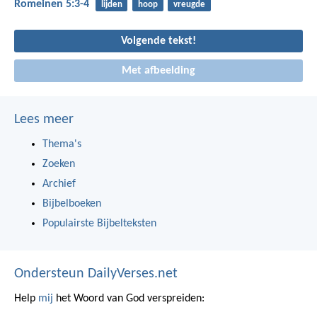
Romeinen 5:3-4
lijden
hoop
vreugde
Volgende tekst!
Met afbeelding
Lees meer
Thema's
Zoeken
Archief
Bijbelboeken
Populairste Bijbelteksten
Ondersteun DailyVerses.net
Help
mij
het Woord van God verspreiden: