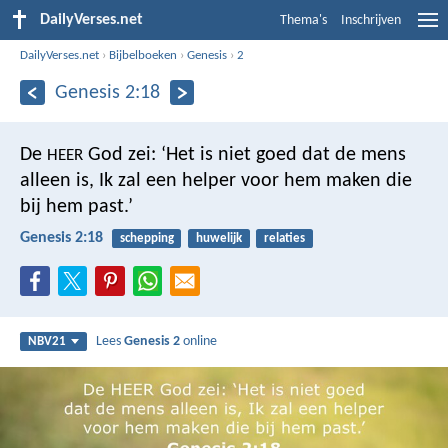
DailyVerses.net
Thema's
Inschrijven
DailyVerses.net
›
Bijbelboeken
›
Genesis
›
2
Genesis 2:18
De
God zei: ‘Het is niet goed dat de mens
HEER
alleen is, Ik zal een helper voor hem maken die
bij hem past.’
Genesis 2:18
schepping
huwelijk
relaties
Lees
Genesis 2
online
NBV21