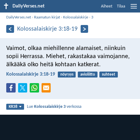
DailyVerses.net
Aiheet
Tilaa
DailyVerses.net
›
Raamatun kirjat
›
Kolossalaiskirje
›
3
Kolossalaiskirje 3:18-19
Vaimot, olkaa miehillenne alamaiset, niinkuin
sopii Herrassa. Miehet, rakastakaa vaimojanne,
älkääkä olko heitä kohtaan katkerat.
Kolossalaiskirje 3:18-19
nöyryys
avioliitto
suhteet
Lue
Kolossalaiskirje 3
verkossa
KR38