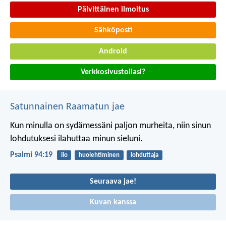
Päivittäinen ilmoitus
Sähköposti
Android
Verkkosivustollasi?
Satunnainen Raamatun jae
Kun minulla on sydämessäni paljon murheita,
niin sinun
lohdutuksesi ilahuttaa minun sieluni.
Psalmi 94:19
ilo
huolehtiminen
lohduttaja
Seuraava jae!
Kuvan kanssa