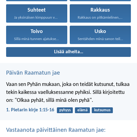
Suhteet
Rakkaus
Ja yksinäisen kimppuun voi...
Rakkaus on pitkämielinen, rakkaus...
Toivo
Usko
Sillä minä tunnen ajatukseni...
Sentähden minä sanon teille...
Lisää aiheita…
Päivän Raamatun jae
Vaan sen Pyhän mukaan, joka on teidät kutsunut, tulkaa
tekin kaikessa vaelluksessanne pyhiksi. Sillä kirjoitettu
on: "Olkaa pyhät, sillä minä olen pyhä".
1. Pietarin kirje 1:15-16
pyhyys
elämä
kutsumus
Vastaanota päivittäinen Raamatun jae: