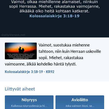
Vaimot, suostukaa miehenne
tahtoon, niin kuin Herraan uskoville
sopii. Miehet, rakastakaa
vaimoanne, älkää kohdelko häntä tylysti.
Kolossalaiskirje 3:18-19 - KR92
Liittyvät aiheet
Nöyryys
Avioliitto
Kaikessa nöyryydessä ja hiljaisuudessa...
Joka vaimon löysi, se...