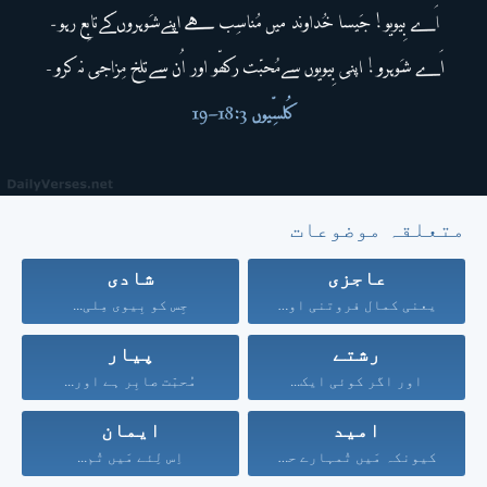
متعلقہ موضوعات
عاجزی
شادی
یعنی کمال فروتنی اور...
جِس کو بِیوی مِلی...
رشتے
پیار
اور اگر کوئی ایک...
مُحبّت صابِر ہے اور...
امید
ایمان
کیونکہ مَیں تُمہارے حق...
اِس لِئے مَیں تُم...