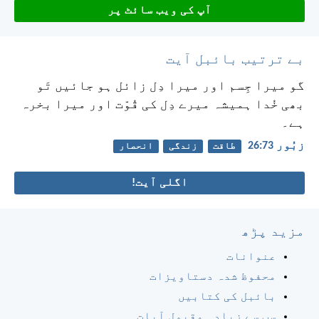
آپ کی ویب سائٹ پر
بے ترتیب بائبل آیت
گو میرا جِسم اور میرا دِل زائل ہو جائیں
تَو
بھی خُدا ہمیشہ میرے دِل کی قُوّت اور میرا بخرہ
ہے۔
زبُور 73:‏26
طاقت
زندگی
انحصار
اگلی آیت!
مزید پڑھ
عنوانات
محفوظ شدہ دستاویزات
بائبل کی کتابیں
سب سے زیادہ مقبول آیات