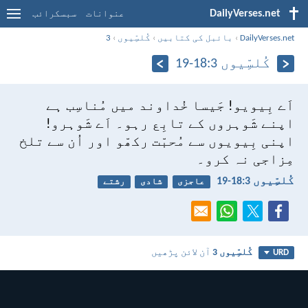
DailyVerses.net
عنوانات
سبسکرائب
DailyVerses.net
›
بائبل کی کتابیں
›
کُلسِّیوں
›
3
کُلسِّیوں 3:‏18-‏19
اَے بِیویو! جَیسا خُداوند میں مُناسِب ہے
اپنے شَوہروں کے تابِع رہو۔
اَے شَوہرو!
اپنی بِیویوں سے مُحبّت رکھّو اور اُن سے تلخ
مِزاجی نہ کرو۔
کُلسِّیوں 3:‏18-‏19
عاجزی
شادی
رشتے
کُلسِّیوں 3
آن لائن پڑھیں
URD