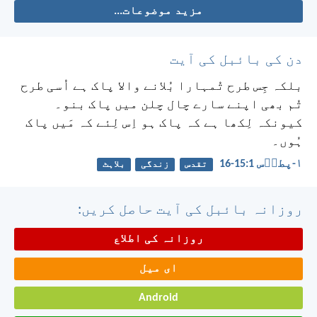
مزید موضوعات...
دن کی بائبل کی آیت
بلکہ جِس طرح تُمہارا بُلانے والا پاک ہے اُسی طرح
تُم بھی اپنے سارے چال چلن میں پاک بنو۔
کیونکہ لِکھا ہے کہ پاک ہو اِس لِئے کہ مَیں پاک
ہُوں۔
۱-پطرؔس 1:‏15-‏16
تقدس
زندگی
بلاہٹ
روزانہ بائبل کی آیت حاصل کریں:
روزانہ کی اطلاع
ای میل
Android