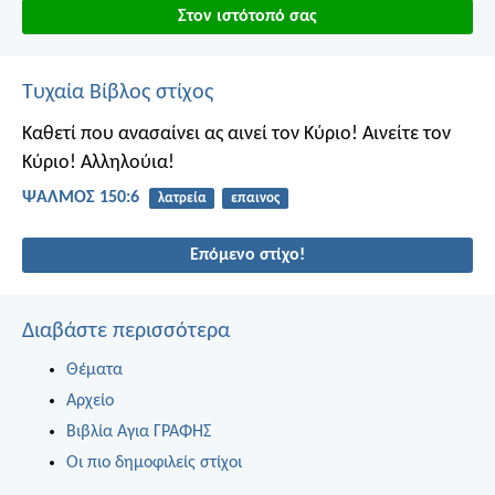
Στον ιστότοπό σας
Τυχαία Βίβλος στίχος
Καθετί που ανασαίνει ας αινεί τον Κύριο!
Αινείτε τον
Κύριο! Αλληλούια!
ΨΑΛΜΌΣ 150:6
λατρεία
επαινος
Επόμενο στίχο!
Διαβάστε περισσότερα
Θέματα
Αρχείο
Βιβλία Αγια ΓΡΑΦΗΣ
Οι πιο δημοφιλείς στίχοι