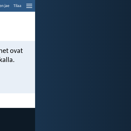
en jae
Tilaa
net ovat
kalla.