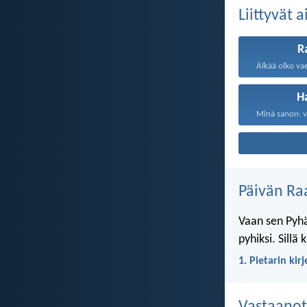
Liittyvät 
R
H
Päivän Ra
Vaan sen Pyhä
pyhiksi. Sillä
1. Pietarin kir
Vastaanot