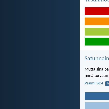
Satunnai
Mutta sinä pä
minä turvaan 
Psalmi 56:4
l