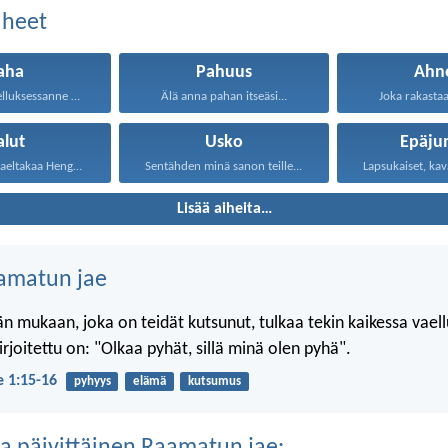
aiheet
aha
Pahuus
Ahn
Älkää olko vaelluksessanne ahneita...
Älä anna pahan itseäsi...
Joka rakastaa 
alut
Usko
Epäju
Minä sanon: vaeltakaa Hengessä...
Sentähden minä sanon teille...
Lisää aiheita…
amatun jae
n mukaan, joka on teidät kutsunut, tulkaa tekin kaikessa vael
 kirjoitettu on: "Olkaa pyhät, sillä minä olen pyhä".
je 1:15-16
pyhyys
elämä
kutsumus
a päivittäinen Raamatun jae: