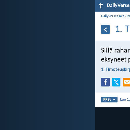
DailyVerse
DailyVerses.net
›
R
1. 
Sillä raha
eksyneet p
1. Timoteuskir
Lue
1
KR38