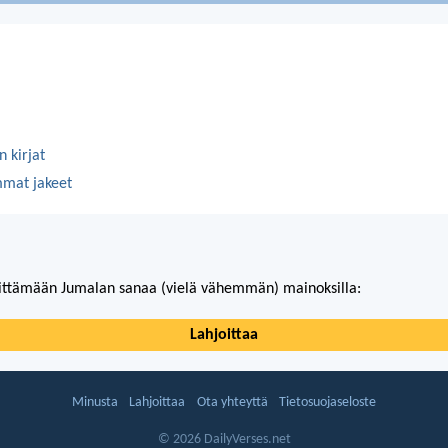
 kirjat
mmat jakeet
ittämään Jumalan sanaa (vielä vähemmän) mainoksilla:
Lahjoittaa
Minusta
Lahjoittaa
Ota yhteyttä
Tietosuojaseloste
© 2026 DailyVerses.net