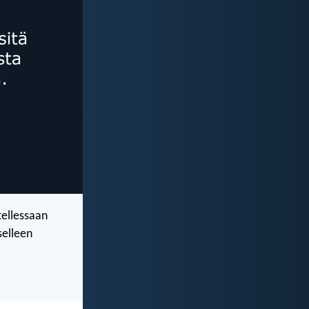
tellessaan
selleen