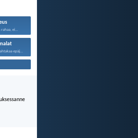
eus
rahaa, ei...
malat
Lapsukaiset, kavahtakaa epäjumalia...
luksessanne