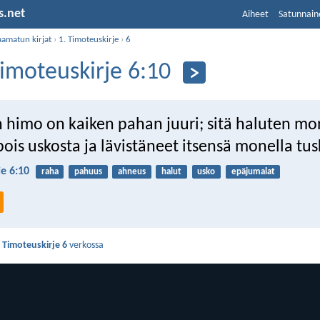
s.net
Aiheet
Satunnain
aamatun kirjat
›
1. Timoteuskirje
›
6
Timoteuskirje 6:10
n himo on kaiken pahan juuri; sitä haluten mo
ois uskosta ja lävistäneet itsensä monella tus
je 6:10
raha
pahuus
ahneus
halut
usko
epäjumalat
. Timoteuskirje 6
verkossa