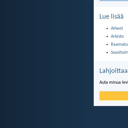
Lue lisää
Aiheet
Arkisto
Raamatun
Suositui
Lahjoittaa
Auta minua lev