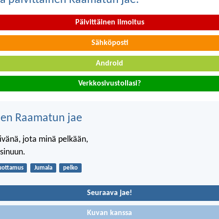
Päivittäinen ilmoitus
Sähköposti
Android
Verkkosivustollasi?
nen Raamatun jae
ivänä, jota minä pelkään,
sinuun.
uottamus
Jumala
pelko
Seuraava jae!
Kuvan kanssa