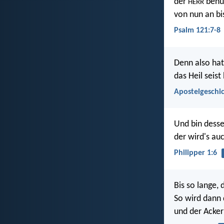
der
behüt
HERR
von nun an bis
Psalm 121:7-8
Denn also hat
das Heil seist
Apostelgeschic
Und bin desse
der wird's auc
Philipper 1:6
Bis so lange,
So wird dann
und der Acker