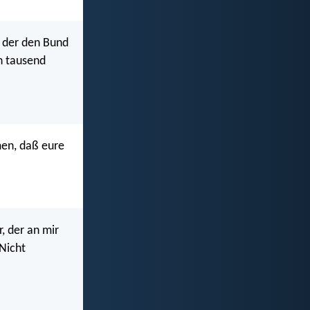
t, der den Bund
in tausend
men, daß eure
, der an mir
 Nicht