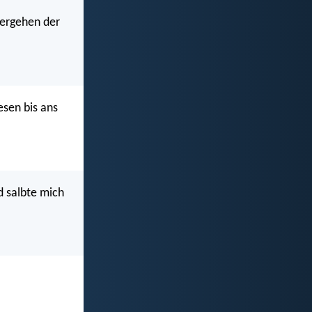
zergehen der
esen bis ans
d salbte mich