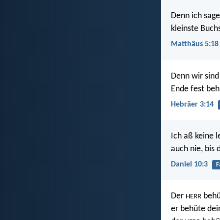
Denn ich sage
kleinste Buch
Matthäus 5:18
Denn wir sind
Ende fest beh
Hebräer 3:14
Ich aß keine 
auch nie, bis
Daniel 10:3
F
Der
behüt
HERR
er behüte dei