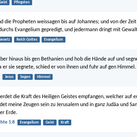
Geist
Pfingsten
d die Propheten weissagen bis auf Johannes; und von der Zeit
durchs Evangelium gepredigt, und jedermann dringt mit Gewalt
Gesetz
Reich Gottes
Evangelium
 aber hinaus bis gen Bethanien und hob die Hände auf und segn
a er sie segnete, schied er von ihnen und fuhr auf gen Himmel.
Jesus
Segen
Himmel
erdet die Kraft des Heiligen Geistes empfangen, welcher auf
det meine Zeugen sein zu Jerusalem und in ganz Judäa und Sa
er Erde.
hte 1:8
Evangelium
Geist
Kraft