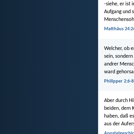
-siehe, er ist
Aufgang und s
Menschensoh
Matthäus 24:2
Welcher, ob er
sein, sondern
andrer Mensch
ward gehorsa
Philipper 2:6-8
Aber durch Hi
beiden, dem K
haben, daß es
aus der Aufer
Apostelgeschic