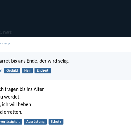
r 1912
rret bis ans Ende, der wird selig.
3
Geduld
Heil
Endzeit
ch tragen bis ins Alter
au werdet.
, ich will heben
d erretten.
verlässigkeit
Ausrüstung
Schutz