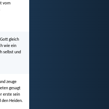
eht vom
s
 Gott gleich
ch wie ein
h selbst und
 und zeuge
heten gesagt
r erste sein
d den Heiden.