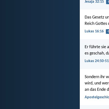
Jesaja 32:15
Das Gesetz un
Reich Gottes 
Lukas 16:16
Er führte sie
es geschah, d
Lukas 24:50-51
Sondern ihr w
wird, und wer
an das Ende d
Apostelgeschic