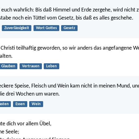
 euch wahrlich: Bis daß Himmel und Erde zergehe, wird nicht 
stabe noch ein Tüttel vom Gesetz, bis daß es alles geschehe.
Zuverlässigkeit
Wort Gottes
Gesetz
 Christi teilhaftig geworden, so wir anders das angefangene W
alten.
Glauben
Vertrauen
Leben
leckere Speise, Fleisch und Wein kam nicht in meinen Mund, un
 die drei Wochen um waren.
asten
Essen
Wein
e dich vor allem Übel,
ne Seele;