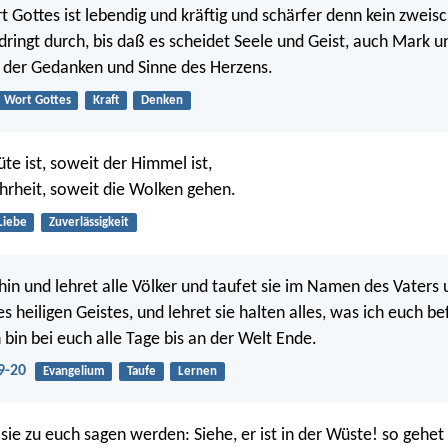
 Gottes ist lebendig und kräftig und schärfer denn kein zweisc
dringt durch, bis daß es scheidet Seele und Geist, auch Mark u
er der Gedanken und Sinne des Herzens.
Wort Gottes
Kraft
Denken
te ist, soweit der Himmel ist,
rheit, soweit die Wolken gehen.
Liebe
Zuverlässigkeit
in und lehret alle Völker und taufet sie im Namen des Vaters 
s heiligen Geistes, und lehret sie halten alles, was ich euch b
 bin bei euch alle Tage bis an der Welt Ende.
9-20
Evangelium
Taufe
Lernen
ie zu euch sagen werden: Siehe, er ist in der Wüste! so gehet 