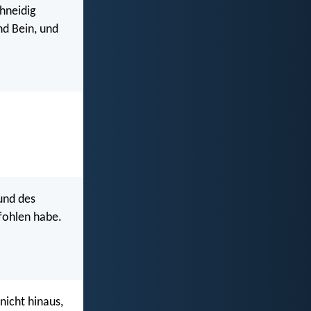
hneidig
nd Bein, und
und des
efohlen habe.
nicht hinaus,