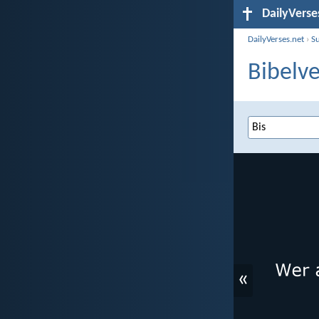
DailyVerse
DailyVerses.net
›
S
Bibelve
«