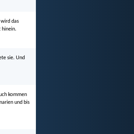
 wird das
 hinein.
ete sie. Und
 euch kommen
marien und bis