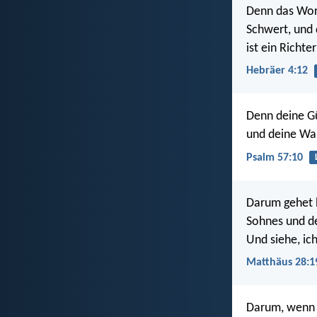
Denn das Wort
Schwert, und 
ist ein Richt
Hebräer 4:12
Denn deine Gü
und deine Wah
Psalm 57:10
Darum gehet h
Sohnes und de
Und siehe, ich
Matthäus 28:1
Darum, wenn s