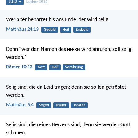
LU12
Luther 1912
Wer aber beharret bis ans Ende, der wird selig.
Matthäus 24:13
Geduld
Heil
Endzeit
Denn "wer den Namen des
wird anrufen, soll selig
HERRN
werden."
Römer 10:13
Gott
Heil
Verehrung
Selig sind, die da Leid tragen;
denn sie sollen getröstet
werden.
Matthäus 5:4
Segen
Trauer
Tröster
Selig sind, die reines Herzens sind;
denn sie werden Gott
schauen.