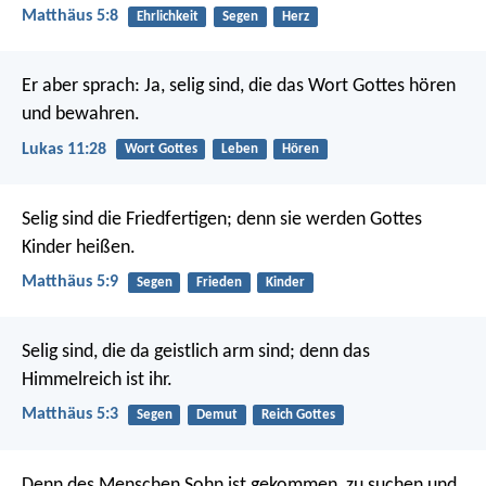
Matthäus 5:8
Ehrlichkeit
Segen
Herz
Er aber sprach: Ja, selig sind, die das Wort Gottes hören
und bewahren.
Lukas 11:28
Wort Gottes
Leben
Hören
Selig sind die Friedfertigen;
denn sie werden Gottes
Kinder heißen.
Matthäus 5:9
Segen
Frieden
Kinder
Selig sind, die da geistlich arm sind;
denn das
Himmelreich ist ihr.
Matthäus 5:3
Segen
Demut
Reich Gottes
Denn des Menschen Sohn ist gekommen, zu suchen und