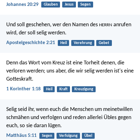
Johannes 20:29
Glauben
Jesus
Segen
Und soll geschehen, wer den Namen des
anrufen
HERRN
wird, der soll selig werden.
Apostelgeschichte 2:21
Heil
Verehrung
Gebet
Denn das Wort vom Kreuz ist eine Torheit denen, die
verloren werden; uns aber, die wir selig werden ist's eine
Gotteskraft.
1 Korinther 1:18
Heil
Kraft
Kreuzigung
Selig seid ihr, wenn euch die Menschen um meinetwillen
schmähen und verfolgen und reden allerlei Übles gegen
euch, so sie daran lügen.
Matthäus 5:11
Segen
Verfolgung
Übel