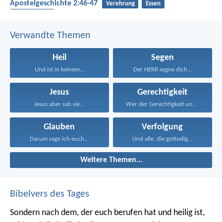
Apostelgeschichte 2:46-47
Verehrung
Essen
Gemeinschaft
Verwandte Themen
Heil
Segen
Und ist in keinem...
Der HERR segne dich...
Jesus
Gerechtigkeit
Jesus aber sah sie...
Wer der Gerechtigkeit und...
Glauben
Verfolgung
Darum sage ich euch...
Und alle, die gottselig...
Weitere Themen...
Bibelvers des Tages
Sondern nach dem, der euch berufen hat und heilig ist,