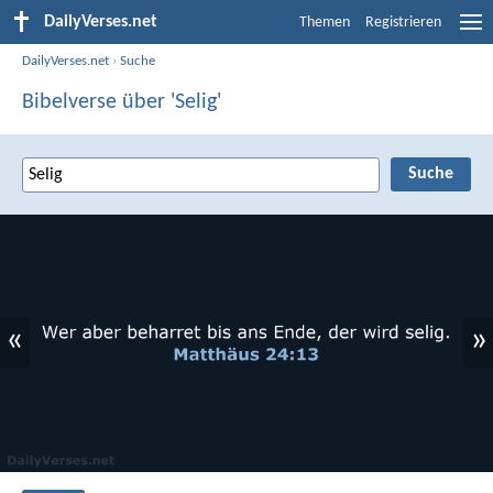
DailyVerses.net
Themen
Registrieren
DailyVerses.net
›
Suche
Bibelverse über 'Selig'
«
»