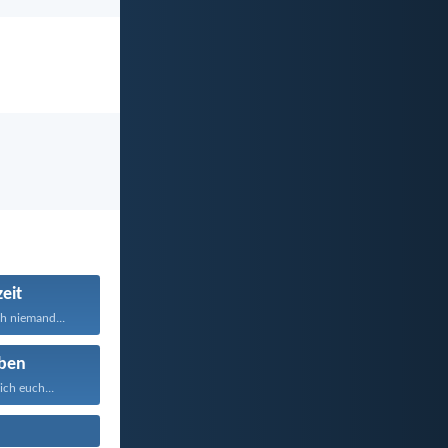
eit
h niemand...
ben
ich euch...