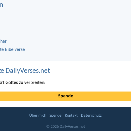
n
cher
te Bibelverse
ze DailyVerses.net
ort Gottes zu verbreiten:
Spende
Über mich
Spende
Kontakt
Datenschutz
© 2026 DailyVerses.net