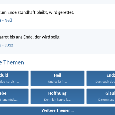
zum Ende standhaft bleibt, wird gerettet.
3 - NeÜ
rret bis ans Ende, der wird selig.
3 - LU12
e Themen
duld
Heil
Endz
ge ist reich...
Und es ist in...
Dass euch doc
iebe
Hoffnung
Glau
st langmütig...
Denn ich kenne ja...
Darum sage 
Weitere Themen...