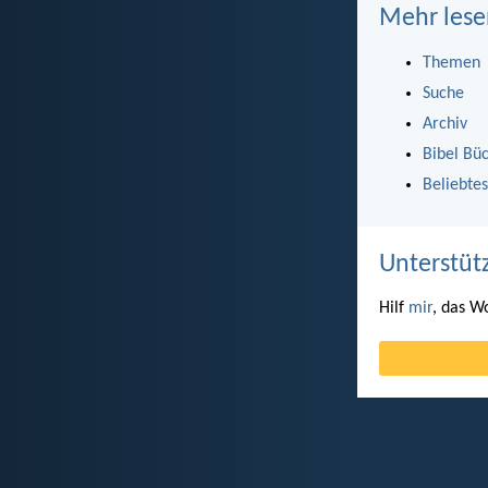
Mehr lese
Themen
Suche
Archiv
Bibel Bü
Beliebtes
Unterstüt
Hilf
mir
, das W