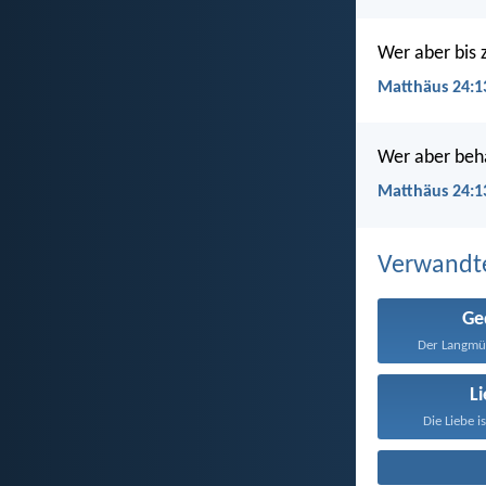
Wer aber bis 
Matthäus 24:1
Wer aber beha
Matthäus 24:1
Verwandt
Ge
Der Langmüti
L
Die Liebe i