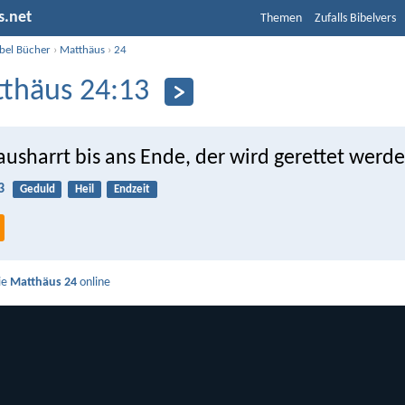
s.net
Themen
Zufalls Bibelvers
ibel Bücher
›
Matthäus
›
24
thäus 24:13
usharrt bis ans Ende, der wird gerettet werde
3
Geduld
Heil
Endzeit
ie
Matthäus 24
online