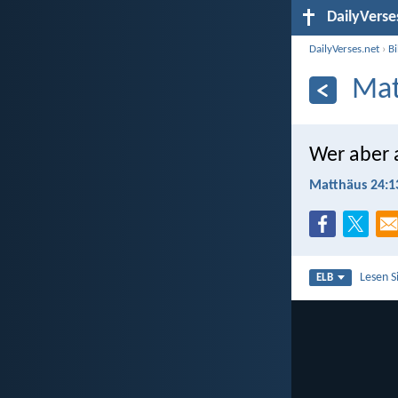
DailyVerse
DailyVerses.net
›
B
Mat
Wer aber a
Matthäus 24:1
Lesen S
ELB