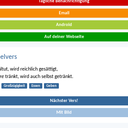
Tägliche Benachrichtigung
Email
Android
Auf deiner Webseite
belvers
ut, wird reichlich gesättigt,
re
tränkt, wird auch selbst getränkt.
Großzügigkeit
Essen
Geben
Nächster Vers!
Mit Bild