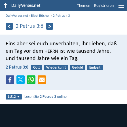
DailyVerses.net
Themen
Registrieren
DailyVerses.net
›
Bibel Bücher
›
2 Petrus
›
3
2 Petrus 3:8
Eins aber sei euch unverhalten, ihr Lieben, daß
ein Tag vor dem
ist wie tausend Jahre,
HERRN
und tausend Jahre wie ein Tag.
2 Petrus 3:8
Gott
Wiederkunft
Geduld
Endzeit
Lesen Sie
2 Petrus 3
online
LU12