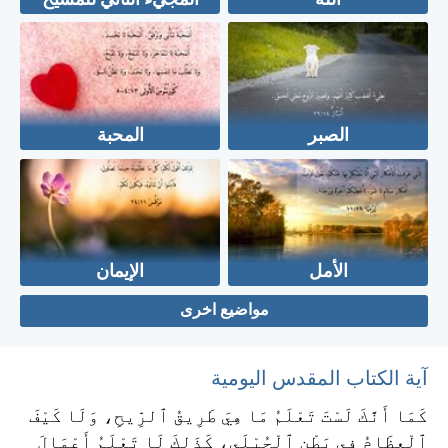
الله
المجيء الثاني للمسيح
الصبر
المحبة
الأمل
الإيمان
مواضيع اخرى
آية الكتاب المقدس اليومية
كَمَا أَنَّكَ لَسْتَ تَعْلَمُ مَا هِيَ طَرِيقُ ٱلرِّيحِ، وَلَا كَيْفَ
ٱلْعِظَامُ فِي بَطْنِ ٱلْحُبْلَى، كَذَلِكَ لَا تَعْلَمُ أَعْمَالَ