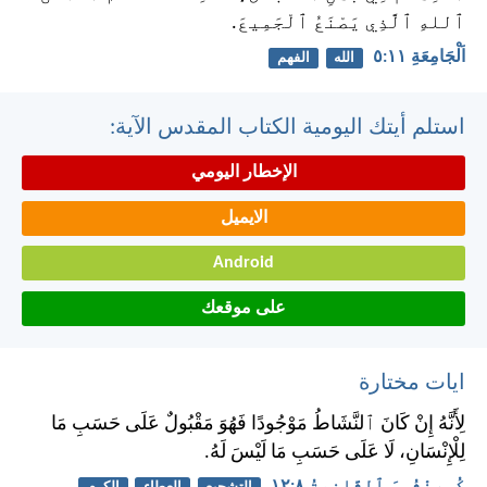
ٱللهِ ٱلَّذِي يَصْنَعُ ٱلْجَمِيعَ.
اَلْجَامِعَةِ ١١:‏٥
الله
الفهم
استلم أيتك اليومية الكتاب المقدس الآية:
الإخطار اليومي
الايميل
Android
على موقعك
ايات مختارة
لِأَنَّهُ إِنْ كَانَ ٱلنَّشَاطُ مَوْجُودًا فَهُوَ مَقْبُولٌ عَلَى حَسَبِ مَا
لِلْإِنْسَانِ، لَا عَلَى حَسَبِ مَا لَيْسَ لَهُ.