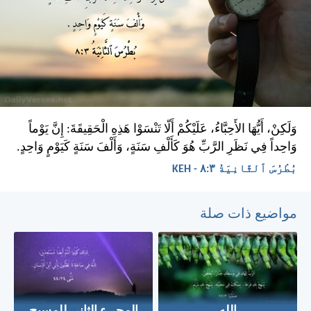
وَلَكِنْ، أَيُّهَا الأَحِبَّاءُ، عَلَيْكُمْ أَلّا تَنْسَوْا هَذِهِ الْحَقِيقَةَ: إِنَّ يَوْماً
وَاحِداً فِي نَظَرِ الرَّبِّ هُوَ كَأَلْفِ سَنَةٍ، وَأَلْفَ سَنَةٍ كَيَوْمٍ وَاحِدٍ.
بُطْرُسَ ٱلثَّانِيَةُ ٣:‏٨ - KEH
مواضيع ذات صلة