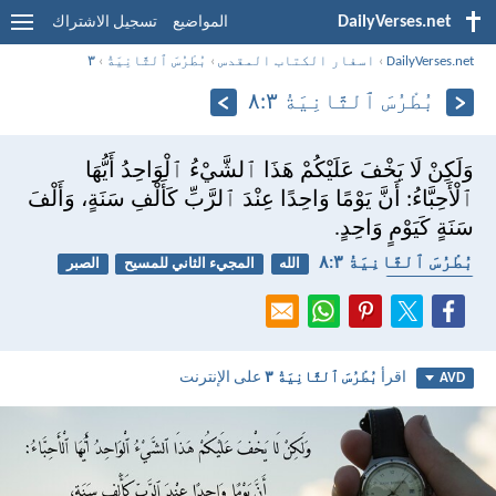
DailyVerses.net
المواضيع
تسجيل الاشتراك
DailyVerses.net
›
اسفار الكتاب المقدس
›
بُطْرُسَ ٱلثَّانِيَةُ
›
٣
بُطْرُسَ ٱلثَّانِيَةُ ٣:‏٨
وَلَكِنْ لَا يَخْفَ عَلَيْكُمْ هَذَا ٱلشَّيْءُ ٱلْوَاحِدُ أَيُّهَا
ٱلْأَحِبَّاءُ: أَنَّ يَوْمًا وَاحِدًا عِنْدَ ٱلرَّبِّ كَأَلْفِ سَنَةٍ، وَأَلْفَ
سَنَةٍ كَيَوْمٍ وَاحِدٍ.
بُطْرُسَ ٱلثَّانِيَةُ ٣:‏٨
الله
المجيء الثاني للمسيح
الصبر
نهاية الزمان
اقرأ
بُطْرُسَ ٱلثَّانِيَةُ ٣
على الإنترنت
AVD