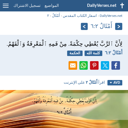
DailyVerses.net
المواضيع
تسجيل الاشتراك
DailyVerses.net
›
اسفار الكتاب المقدس
›
أَمْثَالٌ
›
٢
أَمْثَالٌ ٢:‏٦
لِأَنَّ ٱلرَّبَّ يُعْطِي حِكْمَةً. مِنْ فَمِهِ ٱلْمَعْرِفَةُ وَٱلْفَهْمُ.
أَمْثَالٌ ٢:‏٦
كلمة الله
الحكمة
اقرأ
أَمْثَالٌ ٢
على الإنترنت
AVD