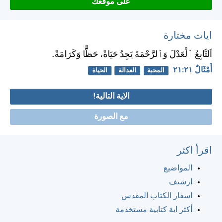
على موقعك
ايات مختارة
اَلتَّابِعُ ٱلْعَدْلَ وَٱلرَّحْمَةَ يَجِدُ حَيَاةً، حَظًّا وَكَرَامَةً.
أَمْثَالٌ ٢١:‏٢١
المحبة
العدالة
الحياة
الاية التالية!
مع الصورة
اقرأ اكثر
المواضيع
ارشيف
اسفار الكتاب المقدس
أكثر اية كتابية مستخدمة