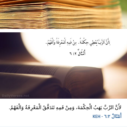
لأَنَّ الرَّبَّ يَهَبُ الْحِكْمَةَ، وَمِنْ فَمِهِ تَتَدَفَّقُ الْمَعْرِفَةُ وَالْفَهْمُ.
أَمْثَالٌ ٢:‏٦ - KEH