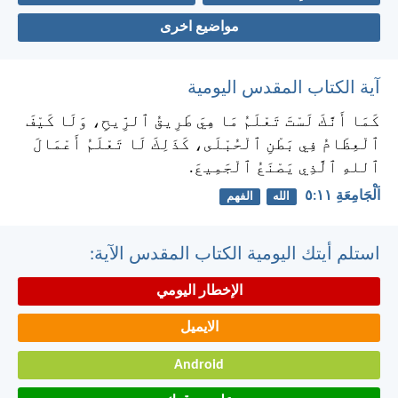
مواضيع اخرى
آية الكتاب المقدس اليومية
كَمَا أَنَّكَ لَسْتَ تَعْلَمُ مَا هِيَ طَرِيقُ ٱلرِّيحِ، وَلَا كَيْفَ
ٱلْعِظَامُ فِي بَطْنِ ٱلْحُبْلَى، كَذَلِكَ لَا تَعْلَمُ أَعْمَالَ
ٱللهِ ٱلَّذِي يَصْنَعُ ٱلْجَمِيعَ.
اَلْجَامِعَةِ ١١:‏٥
الله
الفهم
استلم أيتك اليومية الكتاب المقدس الآية:
الإخطار اليومي
الايميل
Android