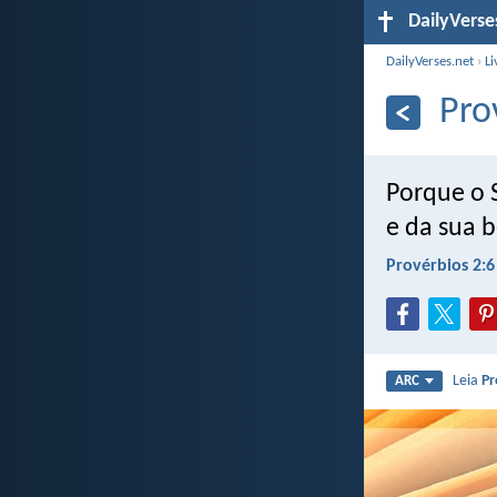
DailyVerse
DailyVerses.net
›
Li
Pro
Porque o 
e da sua 
Provérbios 2:6
Leia
Pr
ARC