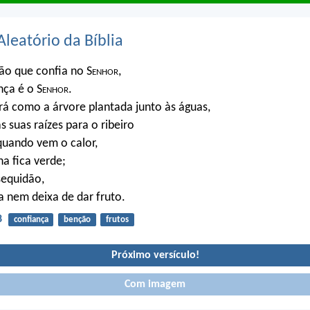
Aleatório da Bíblia
ão que confia no S
enhor
,
nça é o S
enhor
.
rá como a árvore plantada junto às águas,
s suas raízes para o ribeiro
quando vem o calor,
ha fica verde;
sequidão,
a nem deixa de dar fruto.
8
confiança
benção
frutos
Próximo versículo!
Com imagem