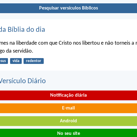
Pesquisar versículos Bíblicos
da Bíblia do dia
firmes na liberdade com que Cristo nos libertou e não torneis a
go da servidão.
esus
vida
redentor
ersículo Diário
Notificação diária
E-mail
Android
No seu site