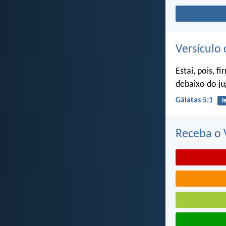
Versículo 
Estai, pois, 
debaixo do ju
Gálatas 5:1
J
Receba o V