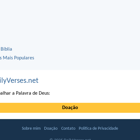
 Bíblia
os Mais Populares
ilyVerses.net
alhar a Palavra de Deus:
Doação
Sobre mim
Doação
Contato
Política de Privacidade