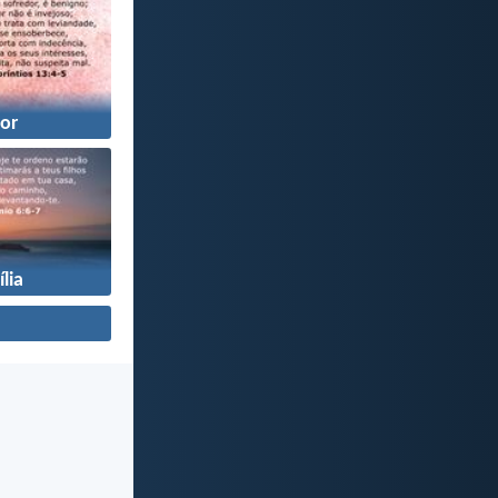
or
lia