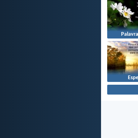
Palavr
Esp