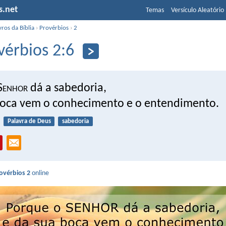
s.net
Temas
Versículo Aleatório
vros da Bíblia
›
Provérbios
›
2
vérbios 2:6
S
enhor
dá a sabedoria,
boca vem o conhecimento e o entendimento.
Palavra de Deus
sabedoria
ovérbios 2
online