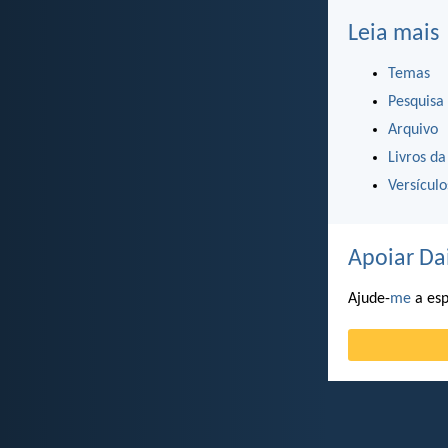
Leia mais
Temas
Pesquisa
Arquivo
Livros da
Versícul
Apoiar Da
Ajude-
me
a esp