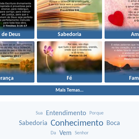
a de Deus
Sabedoria
Am
erança
Fé
Famí
Mais Temas...
Entendimento
Sua
Porque
Conhecimento
Sabedoria
Boca
Vem
Da
Senhor