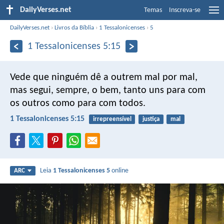
DailyVerses.net
Temas
Inscreva-se
DailyVerses.net
›
Livros da Bíblia
›
1 Tessalonicenses
›
5
1 Tessalonicenses 5:15
Vede que ninguém dê a outrem mal por mal,
mas segui, sempre, o bem, tanto uns para com
os outros como para com todos.
1 Tessalonicenses 5:15
irrepreensível
justiça
mal
Leia
1 Tessalonicenses 5
online
ARC