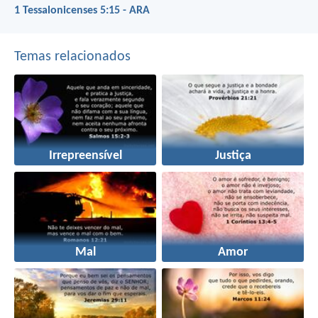
1 Tessalonicenses 5:15 - ARA
Temas relacionados
Irrepreensível
Justiça
Mal
Amor