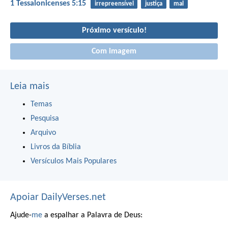
1 Tessalonicenses 5:15
irrepreensível
justiça
mal
Próximo versículo!
Com imagem
Leia mais
Temas
Pesquisa
Arquivo
Livros da Bíblia
Versículos Mais Populares
Apoiar DailyVerses.net
Ajude-
me
a espalhar a Palavra de Deus: