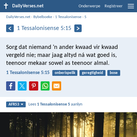
DailyVerses.net
Onderwerpe
Registreer
DailyVerses.net
›
Bybelboeke
›
1 Tessalonisense
›
5
1 Tessalonisense 5:15
Sorg dat niemand 'n ander kwaad vir kwaad
vergeld nie; maar jaag altyd ná wat goed is,
teenoor mekaar sowel as teenoor almal.
1 Tessalonisense 5:15
onberispelik
geregtigheid
bose
Lees
1 Tessalonisense 5
aanlyn
AFR53