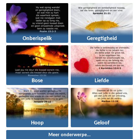
Onberispelik
Geregtigheid
Bose
Liefde
Hoop
Geloof
Meer onderwerpe...