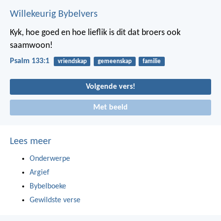
Willekeurig Bybelvers
Kyk, hoe goed en hoe lieflik is dit
dat broers ook
saamwoon!
Psalm 133:1
vriendskap
gemeenskap
familie
Volgende vers!
Met beeld
Lees meer
Onderwerpe
Argief
Bybelboeke
Gewildste verse