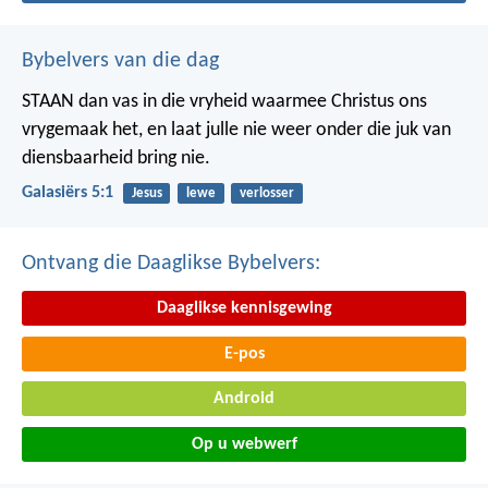
Bybelvers van die dag
STAAN dan vas in die vryheid waarmee Christus ons
vrygemaak het, en laat julle nie weer onder die juk van
diensbaarheid bring nie.
Galasiërs 5:1
Jesus
lewe
verlosser
Ontvang die Daaglikse Bybelvers:
Daaglikse kennisgewing
E-pos
Android
Op u webwerf