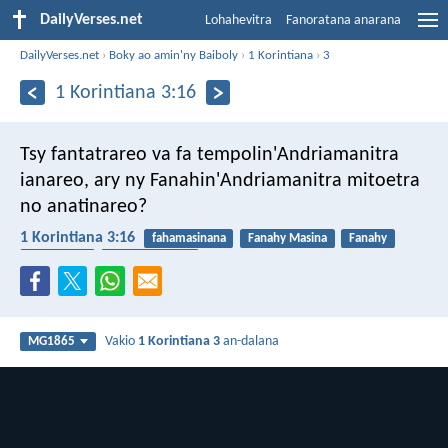
DailyVerses.net
Lohahevitra
Fanoratana anarana
DailyVerses.net
›
Boky ao amin'ny Baiboly
›
1 Korintiana
›
3
1 Korintiana 3:16
Tsy fantatrareo va fa tempolin'Andriamanitra
ianareo, ary ny Fanahin'Andriamanitra mitoetra
no anatinareo?
1 Korintiana 3:16
fahamasinana
Fanahy Masina
Fanahy
fiangonana
fiaraha-monina
Vakio
1 Korintiana 3
an-dalana
MG1865