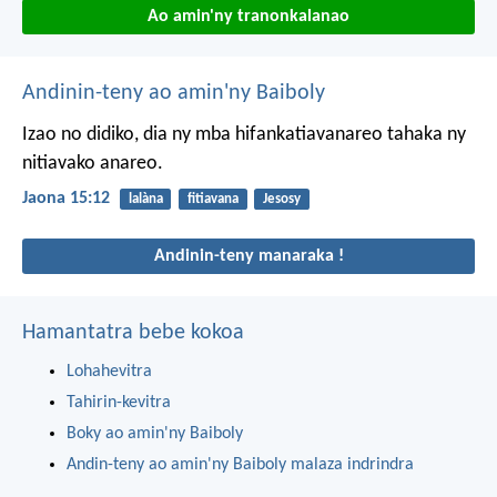
Ao amin'ny tranonkalanao
Andinin-teny ao amin'ny Baiboly
Izao no didiko, dia ny mba hifankatiavanareo tahaka ny
nitiavako anareo.
Jaona 15:12
lalàna
fitiavana
Jesosy
Andinin-teny manaraka !
Hamantatra bebe kokoa
Lohahevitra
Tahirin-kevitra
Boky ao amin'ny Baiboly
Andin-teny ao amin'ny Baiboly malaza indrindra