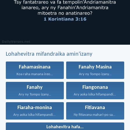
Lohahevitra mifandraika amin'izany
Fahamasinana
Fanahy Masina
Koa raha manana ireo...
Ary ny Tompo izany...
Fanahy
Fiangonana
Ary ny Tompo izany...
Ary aoka isika hifampandinika...
Fiaraha-monina
Fitiavana
Ary aoka isika hifampandinika...
Ny fitiavana mahari-po sady...
Lohahevitra hafa...