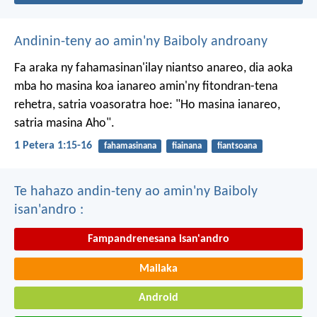
Andinin-teny ao amin'ny Baiboly androany
Fa araka ny fahamasinan'ilay niantso anareo, dia aoka
mba ho masina koa ianareo amin'ny fitondran-tena
rehetra, satria voasoratra hoe: "Ho masina ianareo,
satria masina Aho".
1 Petera 1:15-16
fahamasinana
fiainana
fiantsoana
Te hahazo andin-teny ao amin'ny Baiboly
isan'andro :
Fampandrenesana isan'andro
Mailaka
Android