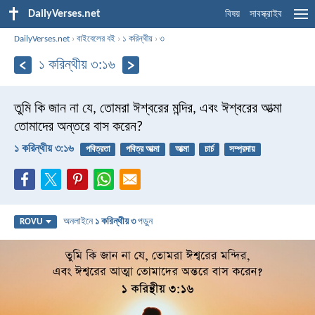
DailyVerses.net
বিষয়
সাবস্ক্রাইব
DailyVerses.net
›
বাইবেলের বই
›
১ করিন্থীয়
›
৩
১ করিন্থীয় ৩:১৬
তুমি কি জান না যে, তোমরা ঈশ্বরের মন্দির, এবং ঈশ্বরের আত্মা
তোমাদের অন্তরে বাস করেন?
১ করিন্থীয় ৩:১৬
পবিত্রতা
পবিত্র আত্মা
আত্মা
চার্চ
সম্প্রদায়
অনলাইনে
১ করিন্থীয় ৩
পড়ুন
ROVU