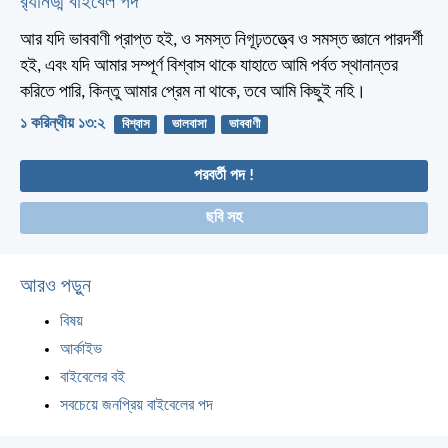
র‌্যানড্ম বাইবেল পদ
আর যদি ভাববাণী প্রাপ্ত হই, ও সমস্ত নিগূঢ়তত্ত্বে ও সমস্ত জ্ঞানে পারদর্শী
হই, এবং যদি আমার সম্পূর্ণ বিশ্বাস থাকে যাহাতে আমি পর্বত স্থানান্তর
করিতে পারি, কিন্তু আমার প্রেম না থাকে, তবে আমি কিছুই নহি।
১ করিন্থীয় ১৩:২
বিশ্বাস
ভালবাসা
ভাববাণী
পরবর্তী পদ !
ছবি সহ
আরও পড়ুন
বিষয়
আর্কাইভ
বাইবেলের বই
সবচেয়ে জনপ্রিয় বাইবেলের পদ