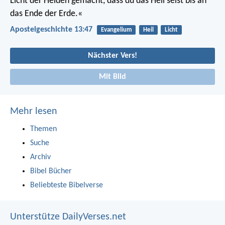
Licht der Heiden gemacht, dass du das Heil seist bis an
das Ende der Erde.«
Apostelgeschichte 13:47
Evangelium
Heil
Licht
Nächster Vers!
Mit Bild
Mehr lesen
Themen
Suche
Archiv
Bibel Bücher
Beliebteste Bibelverse
Unterstütze DailyVerses.net