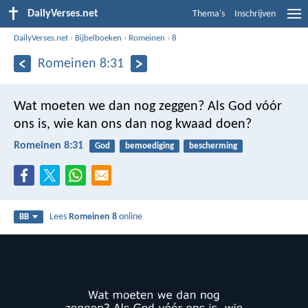
DailyVerses.net
Thema's
Inschrijven
DailyVerses.net
›
Bijbelboeken
›
Romeinen
›
8
Romeinen 8:31
Wat moeten we dan nog zeggen? Als God vóór
ons is, wie kan ons dan nog kwaad doen?
Romeinen 8:31
God
bemoediging
bescherming
Lees
Romeinen 8
online
BB