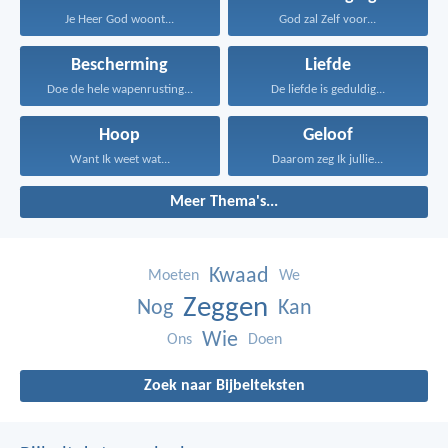
Je Heer God woont...
God zal Zelf voor...
Bescherming
Liefde
Doe de hele wapenrusting...
De liefde is geduldig...
Hoop
Geloof
Want Ik weet wat...
Daarom zeg Ik jullie...
Meer Thema's...
Kwaad
Moeten
We
Zeggen
Nog
Kan
Wie
Ons
Doen
Zoek naar Bijbelteksten