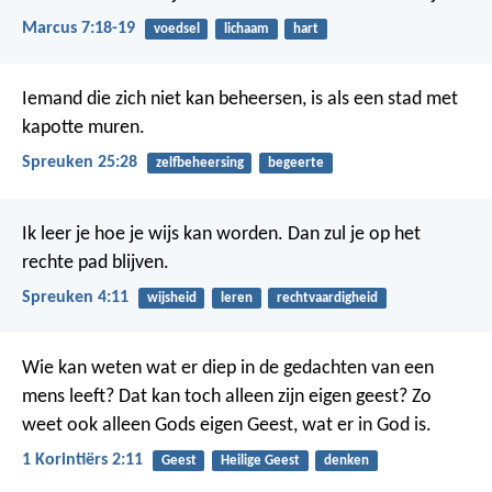
Marcus 7:18-19
voedsel
lichaam
hart
Iemand die zich niet kan beheersen,
is als een stad met
kapotte muren.
Spreuken 25:28
zelfbeheersing
begeerte
Ik leer je hoe je wijs kan worden.
Dan zul je op het
rechte pad blijven.
Spreuken 4:11
wijsheid
leren
rechtvaardigheid
Wie kan weten wat er diep in de gedachten van een
mens leeft? Dat kan toch alleen zijn eigen geest? Zo
weet ook alleen Gods eigen Geest, wat er in God is.
1 Korintiërs 2:11
Geest
Heilige Geest
denken