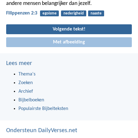
andere mensen belangrijker dan jezelf.
Filippenzen 2:3
egoisme
nederigheid
naaste
Volgende tekst!
Met afbeelding
Lees meer
Thema's
Zoeken
Archief
Bijbelboeken
Populairste Bijbelteksten
Ondersteun DailyVerses.net