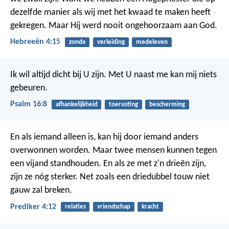
dezelfde manier als wij met het kwaad te maken heeft
gekregen. Maar Híj werd nooit ongehoorzaam aan God.
Hebreeën 4:15
zonde
verleiding
medeleven
Ik wil altijd dicht bij U zijn.
Met U naast me kan mij niets
gebeuren.
Psalm 16:8
afhankelijkheid
toerusting
bescherming
En als iemand alleen is, kan hij door iemand anders
overwonnen worden. Maar twee mensen kunnen tegen
een vijand standhouden. En als ze met z'n drieën zijn,
zijn ze nóg sterker. Net zoals een driedubbel touw niet
gauw zal breken.
Prediker 4:12
relaties
vriendschap
kracht