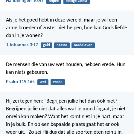
Handelingen 10:47
dopen
Heilige Geest
Als je het goed hebt in deze wereld, maar je wil een
arme broeder of zuster niet helpen, hoe kan Gods liefde
dan in je wonen?
1 Johannes 3:17
geld
naaste
medeleven
De mensen die van uw wet houden, hebben vrede.
Hun
kan niets gebeuren.
Psalm 119:165
wet
vrede
Hij zei tegen hen: "Begrijpen jullie het dan óók niet?
Begrijpen jullie niet dat alles wat je mond íngaat, je niet
onrein kan maken? Want het komt niet in je hart, maar
in je buik. En op een bepaalde plaats gaat het er ook
weer uit." Zo zei Hij dus dat alle soorten eten rein zijn.