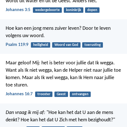
wordt uit water en uit de Geest. Anders niet."
Johannes 3:5
wedergeboorte
koninkrijk
dopen
Hoe kan een jong mens zuiver leven?
Door te leven
volgens uw woord.
Psalm 119:9
heiligheid
Woord van God
toerusting
Maar geloof Mij: het is beter voor jullie dat Ik wegga.
Want als Ik niet wegga, kan de Helper niet naar jullie toe
komen. Maar als Ik wel wegga, kan Ik Hem naar jullie
toe sturen.
Johannes 16:7
trooster
Geest
ontvangen
Dan vraag ik mij af:
"Hoe kan het
dat U aan de mens
denkt?
Hoe kan het dat U Zich met hem bezighoudt?"