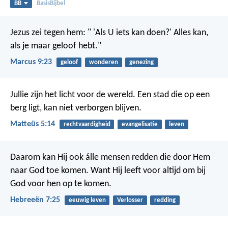
BB
BasisBijbel
Jezus zei tegen hem: " 'Als U iets kan doen?' Alles kan,
als je maar geloof hebt."
Marcus 9:23
geloof
wonderen
genezing
Jullie zijn het licht voor de wereld. Een stad die op een
berg ligt, kan niet verborgen blijven.
Matteüs 5:14
rechtvaardigheid
evangelisatie
leven
Daarom kan Hij ook álle mensen redden die door Hem
naar God toe komen. Want Hij leeft voor altijd om bij
God voor hen op te komen.
Hebreeën 7:25
eeuwig leven
Verlosser
redding