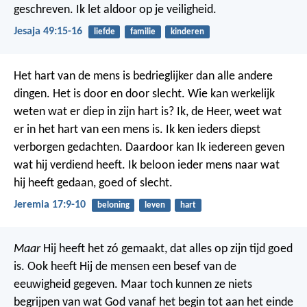
geschreven.
Ik let aldoor op je veiligheid.
Jesaja 49:15-16
liefde
familie
kinderen
Het hart van de mens is bedrieglijker dan alle andere
dingen.
Het is door en door slecht.
Wie kan werkelijk
weten wat er diep in zijn hart is?
Ik, de Heer, weet wat
er in het hart van een mens is.
Ik ken ieders diepst
verborgen gedachten.
Daardoor kan Ik iedereen geven
wat hij verdiend heeft.
Ik beloon ieder mens naar wat
hij heeft gedaan, goed of slecht.
Jeremia 17:9-10
beloning
leven
hart
Maar
Hij heeft het zó gemaakt, dat alles op zijn tijd goed
is. Ook heeft Hij de mensen een besef van de
eeuwigheid gegeven. Maar toch kunnen ze niets
begrijpen van wat God vanaf het begin tot aan het einde