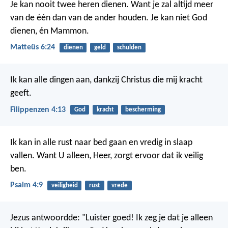
Je kan nooit twee heren dienen. Want je zal altijd meer
van de één dan van de ander houden. Je kan niet God
dienen, én Mammon.
Matteüs 6:24
dienen
geld
schulden
Ik kan alle dingen aan, dankzij Christus die mij kracht
geeft.
Filippenzen 4:13
God
kracht
bescherming
Ik kan in alle rust naar bed gaan en vredig in slaap
vallen.
Want U alleen, Heer, zorgt ervoor dat ik veilig
ben.
Psalm 4:9
veiligheid
rust
vrede
Jezus antwoordde: "Luister goed! Ik zeg je dat je alleen