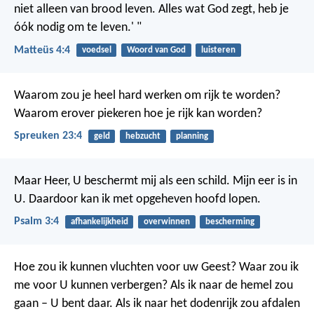
niet alleen van brood leven. Alles wat God zegt, heb je
óók nodig om te leven.' "
Matteüs 4:4
voedsel
Woord van God
luisteren
Waarom zou je heel hard werken om rijk te worden?
Waarom erover piekeren hoe je rijk kan worden?
Spreuken 23:4
geld
hebzucht
planning
Maar Heer, U beschermt mij als een schild.
Mijn eer is in
U. Daardoor kan ik met opgeheven hoofd lopen.
Psalm 3:4
afhankelijkheid
overwinnen
bescherming
Hoe zou ik kunnen vluchten voor uw Geest?
Waar zou ik
me voor U kunnen verbergen?
Als ik naar de hemel zou
gaan – U bent daar.
Als ik naar het dodenrijk zou afdalen