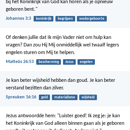
bij het Koninkrijk van God kan horen als je opnieuw
geboren bent."
Johannes 3:3
koninkrijk
begrijpen
wedergeboorte
Of denken jullie dat Ik mijn Vader niet om hulp kan
vragen? Dan zou Hij Mij onmiddellijk wel twaalf legers
engelen sturen om Mij te helpen.
Matteüs 26:53
bescherming
Jezus
engelen
Je kan beter wijsheid hebben dan goud.
Je kan beter
verstand bezitten dan zilver.
Spreuken 16:16
geld
materialisme
wijsheid
Jezus antwoordde hem: "Luister goed! Ik zeg je: je kan
het Koninkrijk van God alleen binnen gaan als je geboren