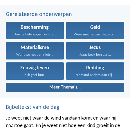
Gerelateerde onderwerpen
Bescherming
Geld
Doe de hele wapenrusting...
Wees niet hebzuchtig, maar...
Materialisme
Jezus
Want we hebben niets...
Jezus keek hen aan...
Eeuwig leven
Redding
En Ik geef hun...
Niemand anders dan Hij...
Meer Thema's...
Bijbeltekst van de dag
Je weet niet waar de wind vandaan komt en waar hij
naartoe gaat.
En je weet niet hoe een kind groeit in de