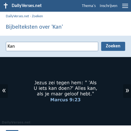
DailyVerses.net
Thema's
Inschrijven
DailyVerses.net
›
Zoeken
Bijbelteksten over 'Kan'
«
»