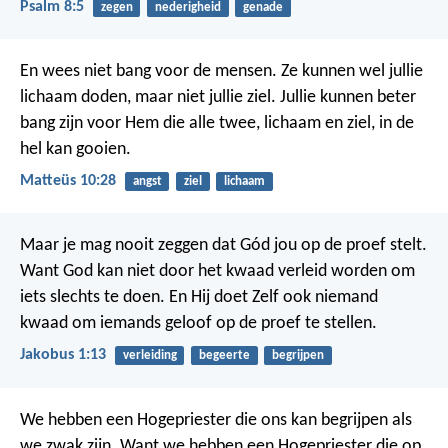
Psalm 8:5
zegen
nederigheid
genade
En wees niet bang voor de mensen. Ze kunnen wel jullie
lichaam doden, maar niet jullie ziel. Jullie kunnen beter
bang zijn voor Hem die alle twee, lichaam en ziel, in de
hel kan gooien.
Matteüs 10:28
angst
ziel
lichaam
Maar je mag nooit zeggen dat Gód jou op de proef stelt.
Want God kan niet door het kwaad verleid worden om
iets slechts te doen. En Hij doet Zelf ook niemand
kwaad om iemands geloof op de proef te stellen.
Jakobus 1:13
verleiding
begeerte
begrijpen
We hebben een Hogepriester die ons kan begrijpen als
we zwak zijn. Want we hebben een Hogepriester die op