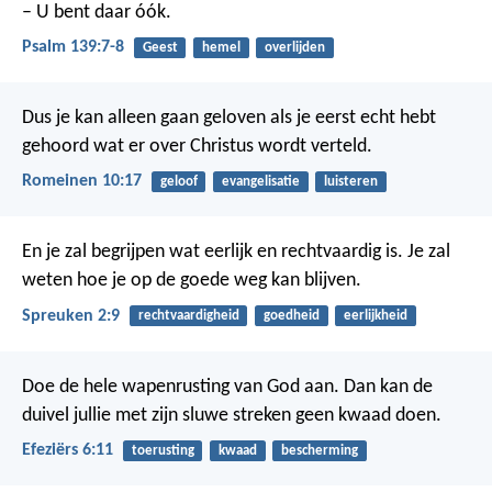
– U bent daar óók.
Psalm 139:7-8
Geest
hemel
overlijden
Dus je kan alleen gaan geloven als je eerst echt hebt
gehoord wat er over Christus wordt verteld.
Romeinen 10:17
geloof
evangelisatie
luisteren
En je zal begrijpen wat eerlijk en rechtvaardig is.
Je zal
weten hoe je op de goede weg kan blijven.
Spreuken 2:9
rechtvaardigheid
goedheid
eerlijkheid
Doe de hele wapenrusting van God aan. Dan kan de
duivel jullie met zijn sluwe streken geen kwaad doen.
Efeziërs 6:11
toerusting
kwaad
bescherming