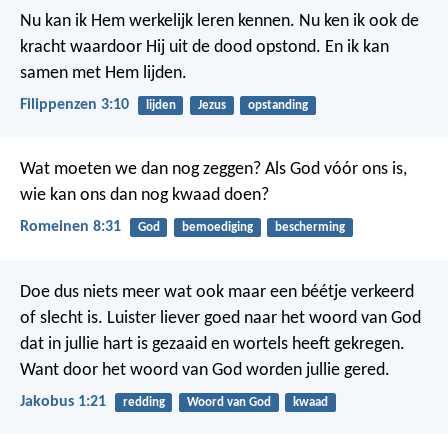
Nu kan ik Hem werkelijk leren kennen. Nu ken ik ook de
kracht waardoor Hij uit de dood opstond. En ik kan
samen met Hem lijden.
Filippenzen 3:10
lijden
Jezus
opstanding
Wat moeten we dan nog zeggen? Als God vóór ons is,
wie kan ons dan nog kwaad doen?
Romeinen 8:31
God
bemoediging
bescherming
Doe dus niets meer wat ook maar een béétje verkeerd
of slecht is. Luister liever goed naar het woord van God
dat in jullie hart is gezaaid en wortels heeft gekregen.
Want door het woord van God worden jullie gered.
Jakobus 1:21
redding
Woord van God
kwaad