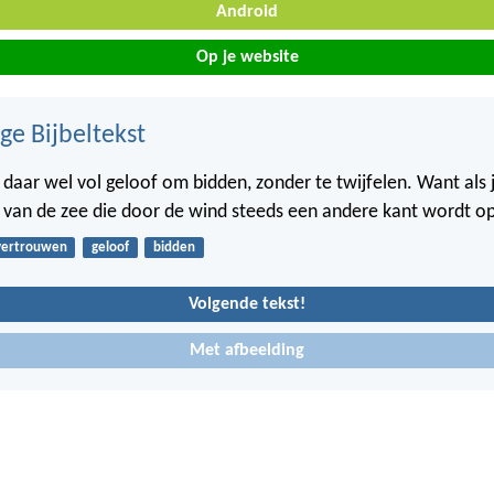
Android
Op je website
ge Bijbeltekst
aar wel vol geloof om bidden, zonder te twijfelen. Want als je 
f van de zee die door de wind steeds een andere kant wordt o
vertrouwen
geloof
bidden
Volgende tekst!
Met afbeelding