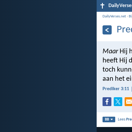
DailyVerse
DailyVerses.net
›
B
Pre
Maar
Hij h
heeft Hij
toch kunn
aan het e
Prediker 3:11
Lees
Pre
BB