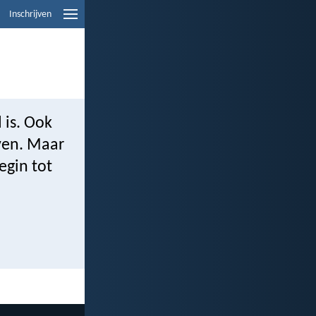
Inschrijven
 is. Ook
ven. Maar
egin tot