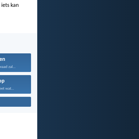
 iets kan
en
aad zal...
op
et wat...