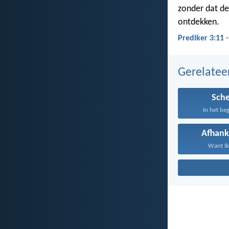
zonder dat de
ontdekken.
Prediker 3:11 
Gerelate
Sch
In het be
Afhank
Want Ik,