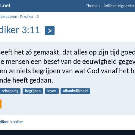
s.net
Thema's
Willekeurige tekst
ijbelboeken
›
Prediker
›
3
diker 3:11
eeft het zó gemaakt, dat alles op zijn tijd goed
 de mensen een besef van de eeuwigheid gege
en ze niets begrijpen van wat God vanaf het b
inde heeft gedaan.
schepping
begrijpen
leven
afhankelijkheid
diker 3
online