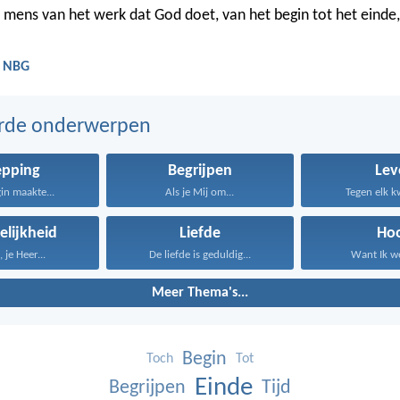
 mens van het werk dat God doet, van het begin tot het einde,
- NBG
erde onderwerpen
epping
Begrijpen
Lev
gin maakte...
Als je Mij om...
Tegen elk kw
elijkheid
Liefde
Ho
 je Heer...
De liefde is geduldig...
Want Ik we
Meer Thema's...
Begin
Toch
Tot
Einde
Begrijpen
Tijd