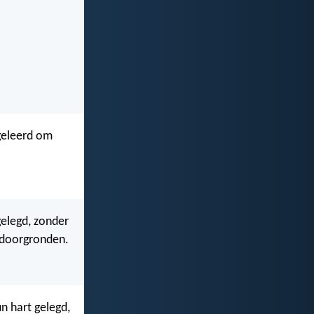
 geleerd om
gelegd, zonder
n doorgronden.
un hart gelegd,