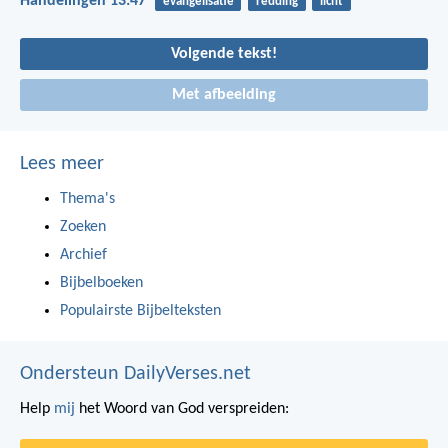
Handelingen 13:47
evangelisatie
redding
licht
Volgende tekst!
Met afbeelding
Lees meer
Thema's
Zoeken
Archief
Bijbelboeken
Populairste Bijbelteksten
Ondersteun DailyVerses.net
Help
mij
het Woord van God verspreiden: