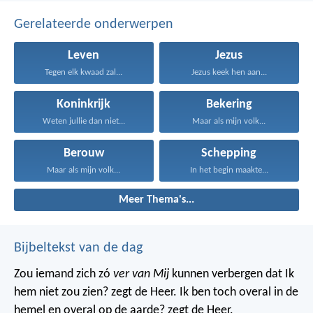
Gerelateerde onderwerpen
Leven
Jezus
Tegen elk kwaad zal...
Jezus keek hen aan...
Koninkrijk
Bekering
Weten jullie dan niet...
Maar als mijn volk...
Berouw
Schepping
Maar als mijn volk...
In het begin maakte...
Meer Thema's...
Bijbeltekst van de dag
Zou iemand zich zó
ver van Mij
kunnen verbergen dat Ik
hem niet zou zien? zegt de Heer. Ik ben toch overal in de
hemel en overal op de aarde? zegt de Heer.