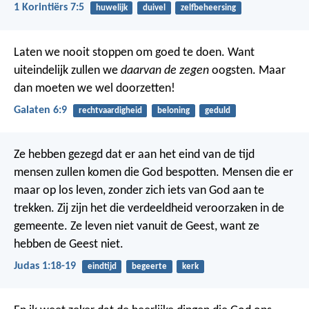
1 Korintiërs 7:5
huwelijk
duivel
zelfbeheersing
Laten we nooit stoppen om goed te doen. Want
uiteindelijk zullen we
daarvan de zegen
oogsten. Maar
dan moeten we wel doorzetten!
Galaten 6:9
rechtvaardigheid
beloning
geduld
Ze hebben gezegd dat er aan het eind van de tijd
mensen zullen komen die God bespotten. Mensen die er
maar op los leven, zonder zich iets van God aan te
trekken. Zij zijn het die verdeeldheid veroorzaken in de
gemeente. Ze leven niet vanuit de Geest, want ze
hebben de Geest niet.
Judas 1:18-19
eindtijd
begeerte
kerk