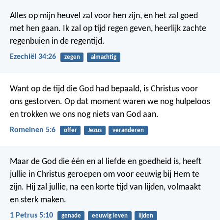
Alles op mijn heuvel zal voor hen zijn, en het zal goed
met hen gaan. Ik zal op tijd regen geven, heerlijk zachte
regenbuien in de regentijd.
Ezechiël 34:26
zegen
almachtig
Want op de tijd die God had bepaald, is Christus voor
ons gestorven. Op dat moment waren we nog hulpeloos
en trokken we ons nog niets van God aan.
Romeinen 5:6
offer
Jezus
veranderen
Maar de God die één en al liefde en goedheid is, heeft
jullie in Christus geroepen om voor eeuwig bij Hem te
zijn. Hij zal jullie, na een korte tijd van lijden, volmaakt
en sterk maken.
1 Petrus 5:10
genade
eeuwig leven
lijden