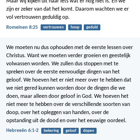
Maar wij kijken uit naar iets wat er nog níet is. En we
zijn er zeker van dat het komt. Daarom wachten we er
vol vertrouwen geduldig op.
Romeinen 8:25
vertrouwen
hoop
geduld
We moeten nu dus ophouden met de eerste lessen over
Christus. Want we moeten verder groeien en geestelijk
volwassen worden. We zullen dus stoppen met te
spreken over de eerste eenvoudige dingen van het
geloof. We hoeven het er niet meer over te hebben dat
we niet gered kunnen worden door de dingen die we
doen, maar alleen door geloof in God. We hoeven het
niet meer te hebben over de verschillende soorten van
doop, over het opleggen van handen, over de
opstanding uit de dood en over het eeuwige oordeel.
Hebreeën 6:1-2
bekering
geloof
dopen