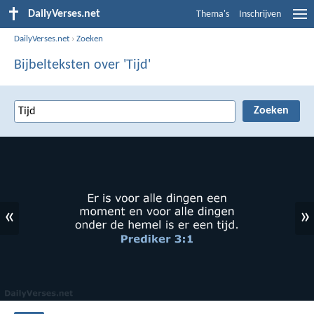
DailyVerses.net
Thema's
Inschrijven
DailyVerses.net
›
Zoeken
Bijbelteksten over 'Tijd'
«
»