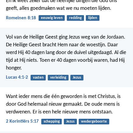
En ik weet zeker dat de heerlijke dingen die God ons
geeft, alles goedmaken wat we nu moeten lijden.
Romeinen 8:18
eeuwig leven
redding
lijden
Vol van de Heilige Geest ging Jezus weg van de Jordaan.
De Heilige Geest bracht Hem naar de woestijn. Daar
werd Hij 40 dagen lang door de duivel uitgedaagd. Al die
tijd at Hij niets. Toen er 40 dagen voorbij waren, had Hij
honger.
Lucas 4:1-2
vasten
verleiding
Jezus
Want ieder mens die één geworden is met Christus, is
door God helemaal nieuw gemaakt. De oude mens is
verdwenen. Er is een hele nieuwe mens ontstaan.
2 Korintiërs 5:17
schepping
Jezus
wedergeboorte