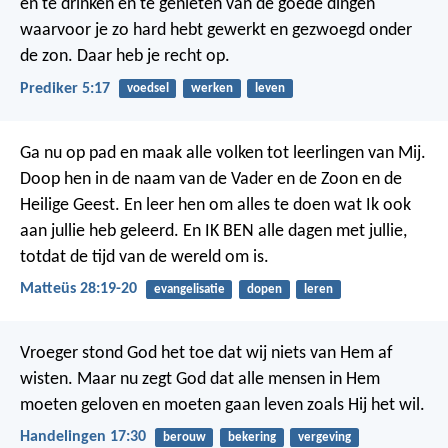
en te drinken en te genieten van de goede dingen
waarvoor je zo hard hebt gewerkt en gezwoegd onder
de zon. Daar heb je recht op.
Prediker 5:17
voedsel
werken
leven
Ga nu op pad en maak alle volken tot leerlingen van Mij.
Doop hen in de naam van de Vader en de Zoon en de
Heilige Geest. En leer hen om alles te doen wat Ik ook
aan jullie heb geleerd. En IK BEN alle dagen met jullie,
totdat de tijd van de wereld om is.
Matteüs 28:19-20
evangelisatie
dopen
leren
Vroeger stond God het toe dat wij niets van Hem af
wisten. Maar nu zegt God dat alle mensen in Hem
moeten geloven en moeten gaan leven zoals Hij het wil.
Handelingen 17:30
berouw
bekering
vergeving