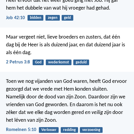
Heer ervoor dat het weer goed ging met Job. Hij gaf
hem het dubbele van wat hij vroeger had gehad.
Job 42:10
bidden
zegen
geld
Maar vergeet niet, lieve broeders en zusters, dat één
dag bij de Heer is als duizend jaar, en dat duizend jaar is
als één dag.
2 Petrus 3:8
God
wederkomst
geduld
Toen we nog vijanden van God waren, heeft God ervoor
gezorgd dat we vrede met Hem konden sluiten.
Namelijk door de dood van zijn Zoon. Daardoor zijn we
vrienden van God geworden. En daarom is het nu ook
zéker dat we elke dag worden gered
en veilig zijn
door
het léven van zijn Zoon.
Romeinen 5:10
Verlosser
redding
verzoening