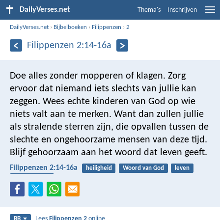
DailyVerses.net
Thema's
Inschrijven
DailyVerses.net
›
Bijbelboeken
›
Filippenzen
›
2
Filippenzen 2:14-16a
Doe alles zonder mopperen of klagen. Zorg
ervoor dat niemand iets slechts van jullie kan
zeggen. Wees echte kinderen van God op wie
niets valt aan te merken. Want dan zullen jullie
als stralende sterren zijn, die opvallen tussen de
slechte en ongehoorzame mensen van deze tijd.
Blijf gehoorzaam aan het woord dat leven geeft.
Filippenzen 2:14-16a
heiligheid
Woord van God
leven
volmaaktheid
Lees
Filippenzen 2
online
BB