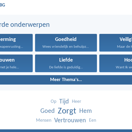
NBG
erde onderwerpen
herming
Goedheid
Veili
wapenrusting...
Wees vriendelijk en behulpzaam...
Maar de He
rouwen
Liefde
Ho
et je hele...
De liefde is geduldig...
Want Ik we
Meer Thema's...
Tijd
Op
Heer
Zorgt
Goed
Hem
Vertrouwen
Mensen
Een