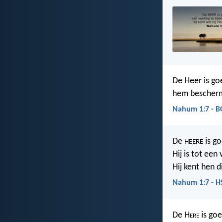
De Heer is goe
hem bescherm
Nahum 1:7 - B
De
is go
HEERE
Hij is tot ee
Hij kent hen 
Nahum 1:7 - H
De H
ere
is goe