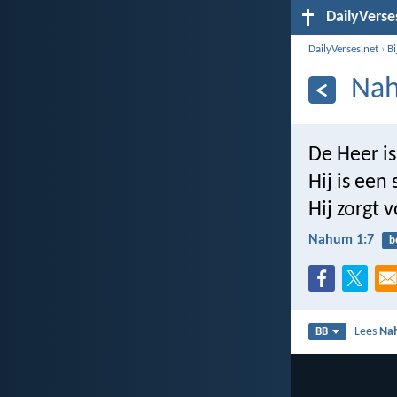
DailyVerse
DailyVerses.net
›
B
Nah
De Heer is
Hij is een
Hij zorgt
Nahum 1:7
b
Lees
Na
BB