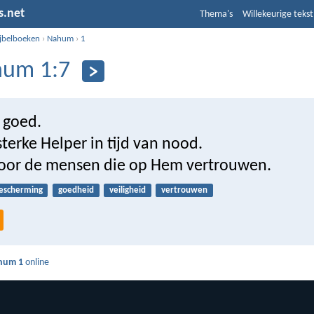
s.net
Thema's
Willekeurige tekst
ijbelboeken
›
Nahum
›
1
um 1:7
 goed.
 sterke Helper in tijd van nood.
 voor de mensen die op Hem vertrouwen.
escherming
goedheid
veiligheid
vertrouwen
hum 1
online