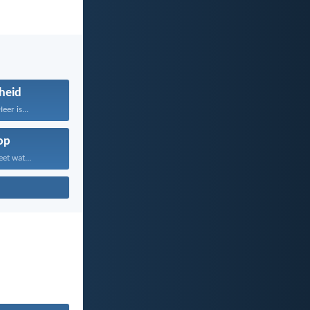
gheid
er is...
op
et wat...