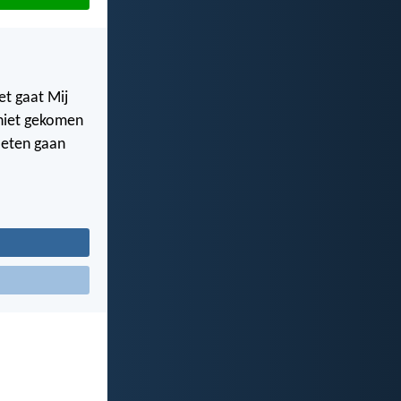
t gaat Mij
n niet gekomen
oeten gaan