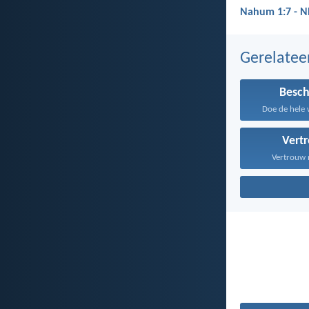
Nahum 1:7 - 
Gerelate
Besc
Doe de hele 
Vert
Vertrouw m