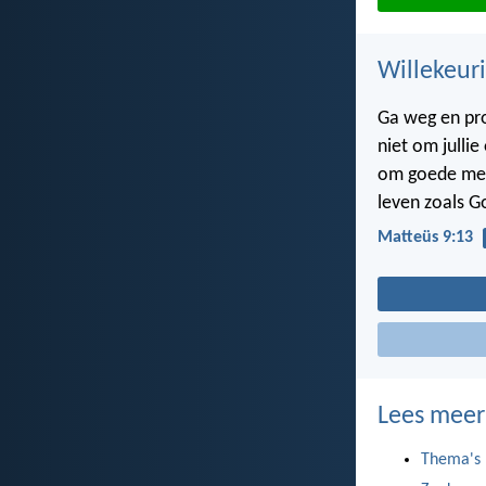
Willekeuri
Ga weg en pr
niet om jullie
om goede men
leven zoals G
Matteüs 9:13
Lees meer
Thema's