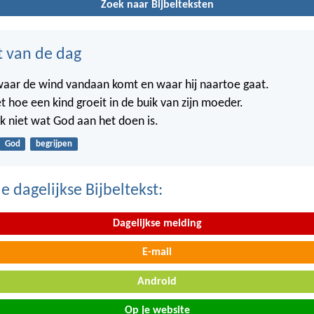
Zoek naar Bijbelteksten
t van de dag
waar de wind vandaan komt en waar hij naartoe gaat.
t hoe een kind groeit in de buik van zijn moeder.
k niet wat God aan het doen is.
God
begrijpen
 dagelijkse Bijbeltekst:
Dagelijkse melding
E-mail
Android
Op je website