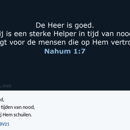
d,
 tijden van nood,
ij Hem schuilen.
NBV21