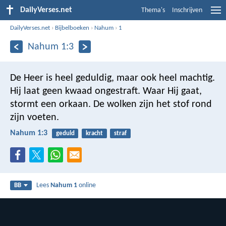
DailyVerses.net
Thema's
Inschrijven
DailyVerses.net
›
Bijbelboeken
›
Nahum
›
1
Nahum 1:3
De Heer is heel geduldig, maar ook heel machtig.
Hij laat geen kwaad ongestraft. Waar Hij gaat,
stormt een orkaan. De wolken zijn het stof rond
zijn voeten.
Nahum 1:3
geduld
kracht
straf
Lees
Nahum 1
online
BB