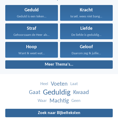
Geduld
Kracht
Geduld is een teken...
Israël, wees niet bang...
Straf
Liefde
Gehoorzaam de Heer als...
De liefde is geduldig...
Hoop
Geloof
Want Ik weet wat...
Daarom zeg Ik jullie...
Meer Thema's...
Voeten
Heel
Laat
Geduldig
Gaat
Kwaad
Machtig
Waar
Geen
Zoek naar Bijbelteksten