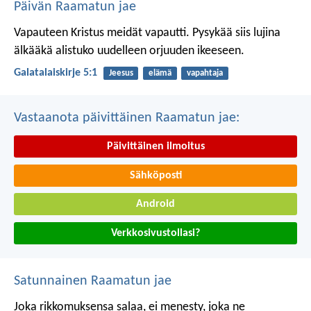
Päivän Raamatun jae
Vapauteen Kristus meidät vapautti. Pysykää siis lujina
älkääkä alistuko uudelleen orjuuden ikeeseen.
Galatalaiskirje 5:1
Jeesus
elämä
vapahtaja
Vastaanota päivittäinen Raamatun jae:
Päivittäinen ilmoitus
Sähköposti
Android
Verkkosivustollasi?
Satunnainen Raamatun jae
Joka rikkomuksensa salaa, ei menesty,
joka ne