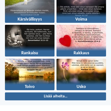
Kärsivällisyys
Voima
Rankaisu
Rakkaus
Toivo
Usko
Lisää aiheita…