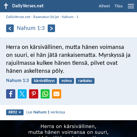
DailyVerses.net
Aiheet
Tilaa
DailyVerses.net
›
Raamatun kirjat
›
Nahum
›
1
Nahum 1:3
Herra on kärsivällinen,
mutta hänen voimansa
on suuri,
ei hän jätä rankaisematta.
Myrskyssä ja
rajuilmassa kulkee hänen tiensä,
pilvet ovat
hänen askeltensa pöly.
Nahum 1:3
kärsivällisyys
voima
rankaisu
Lue
Nahum 1
verkossa
KR92