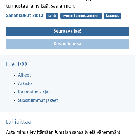
tunnustaa ja hylkää, saa armon.
Sananlaskut 28:13
synti
synnin tunnustaminen
laupeus
Seuraava jae!
Kuvan kanssa
Lue lisää
Aiheet
Arkisto
Raamatun kirjat
Suosituimmat jakeet
Lahjoittaa
Auta minua levittämään Jumalan sanaa (vielä vähemmän)