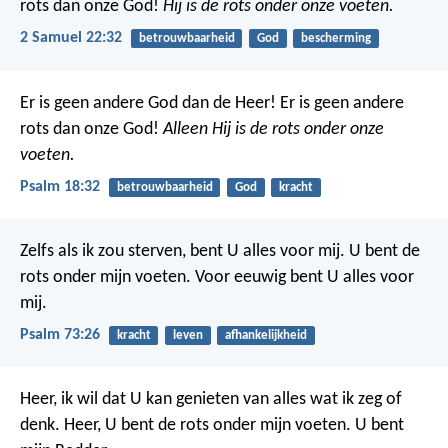
rots dan onze God!
Hij is de rots onder onze voeten.
2 Samuel 22:32
betrouwbaarheid
God
bescherming
Er is geen andere God dan de Heer!
Er is geen andere
rots dan onze God!
Alleen Hij is de rots onder onze
voeten.
Psalm 18:32
betrouwbaarheid
God
kracht
Zelfs als ik zou sterven, bent U alles voor mij.
U bent de
rots onder mijn voeten.
Voor eeuwig bent U alles voor
mij.
Psalm 73:26
kracht
leven
afhankelijkheid
Heer, ik wil dat U kan genieten van alles wat ik zeg of
denk.
Heer, U bent de rots onder mijn voeten.
U bent