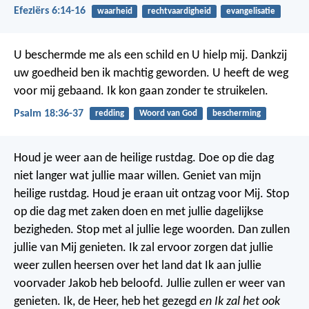
Efeziërs 6:14-16
waarheid
rechtvaardigheid
evangelisatie
U beschermde me als een schild en U hielp mij.
Dankzij
uw goedheid ben ik machtig geworden.
U heeft de weg
voor mij gebaand.
Ik kon gaan zonder te struikelen.
Psalm 18:36-37
redding
Woord van God
bescherming
Houd je weer aan de heilige rustdag. Doe op die dag
niet langer wat jullie maar willen. Geniet van mijn
heilige rustdag. Houd je eraan uit ontzag voor Mij. Stop
op die dag met zaken doen en met jullie dagelijkse
bezigheden. Stop met al jullie lege woorden. Dan zullen
jullie van Mij genieten. Ik zal ervoor zorgen dat jullie
weer zullen heersen over het land dat Ik aan jullie
voorvader Jakob heb beloofd. Jullie zullen er weer van
genieten. Ik, de Heer, heb het gezegd
en Ik zal het ook