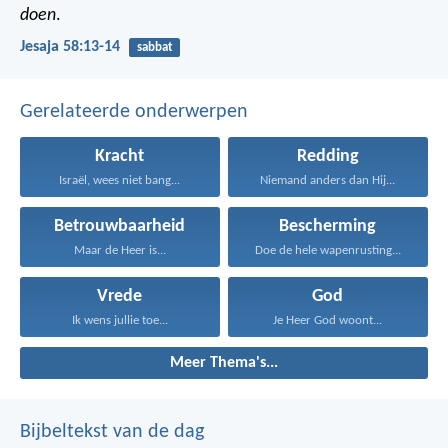
doen
.
Jesaja 58:13-14
sabbat
Gerelateerde onderwerpen
Kracht
Redding
Israël, wees niet bang...
Niemand anders dan Hij...
Betrouwbaarheid
Bescherming
Maar de Heer is...
Doe de hele wapenrusting...
Vrede
God
Ik wens jullie toe...
Je Heer God woont...
Meer Thema's...
Bijbeltekst van de dag