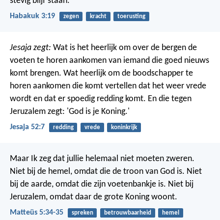
stevig blijf staan.
Habakuk 3:19
zegen
kracht
toerusting
Jesaja zegt:
Wat is het heerlijk om over de bergen de
voeten te horen aankomen van iemand die goed nieuws
komt brengen. Wat heerlijk om de boodschapper te
horen aankomen die komt vertellen dat het weer vrede
wordt en dat er spoedig redding komt. En die tegen
Jeruzalem zegt: 'God is je Koning.'
Jesaja 52:7
redding
vrede
koninkrijk
Maar Ik zeg dat jullie helemaal niet moeten zweren.
Niet bij de hemel, omdat die de troon van God is. Niet
bij de aarde, omdat die zijn voetenbankje is. Niet bij
Jeruzalem, omdat daar de grote Koning woont.
Matteüs 5:34-35
spreken
betrouwbaarheid
hemel