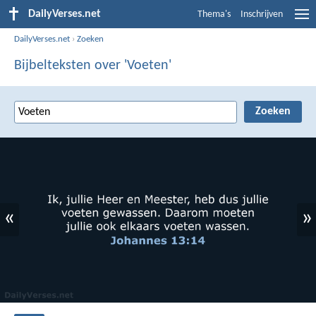
DailyVerses.net
Thema's
Inschrijven
DailyVerses.net
›
Zoeken
Bijbelteksten over 'Voeten'
«
»