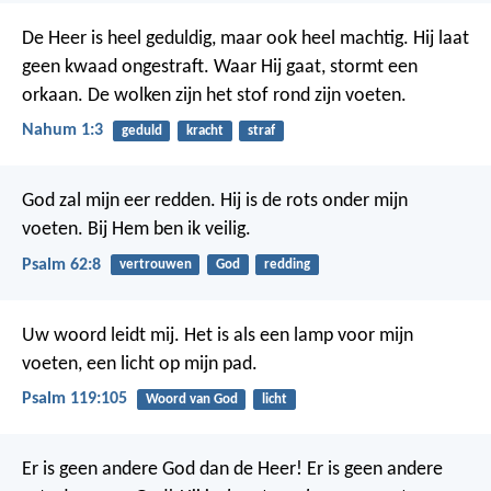
De Heer is heel geduldig, maar ook heel machtig. Hij laat
geen kwaad ongestraft. Waar Hij gaat, stormt een
orkaan. De wolken zijn het stof rond zijn voeten.
Nahum 1:3
geduld
kracht
straf
God zal mijn eer redden.
Hij is de rots onder mijn
voeten.
Bij Hem ben ik veilig.
Psalm 62:8
vertrouwen
God
redding
Uw woord leidt mij.
Het is als een lamp voor mijn
voeten,
een licht op mijn pad.
Psalm 119:105
Woord van God
licht
Er is geen andere God dan de Heer!
Er is geen andere