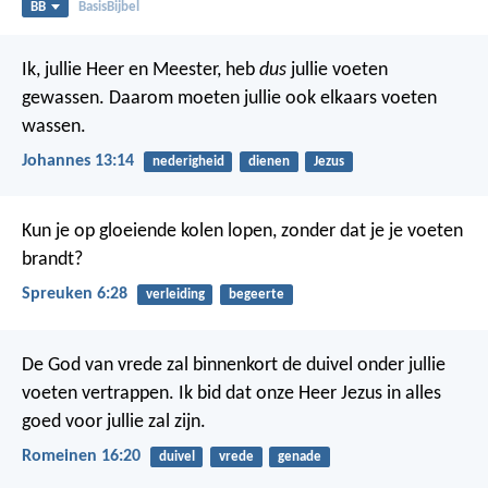
BB
BasisBijbel
Ik, jullie Heer en Meester, heb
dus
jullie voeten
gewassen. Daarom moeten jullie ook elkaars voeten
wassen.
Johannes 13:14
nederigheid
dienen
Jezus
Kun je op gloeiende kolen lopen,
zonder dat je je voeten
brandt?
Spreuken 6:28
verleiding
begeerte
De God van vrede zal binnenkort de duivel onder jullie
voeten vertrappen. Ik bid dat onze Heer Jezus in alles
goed voor jullie zal zijn.
Romeinen 16:20
duivel
vrede
genade