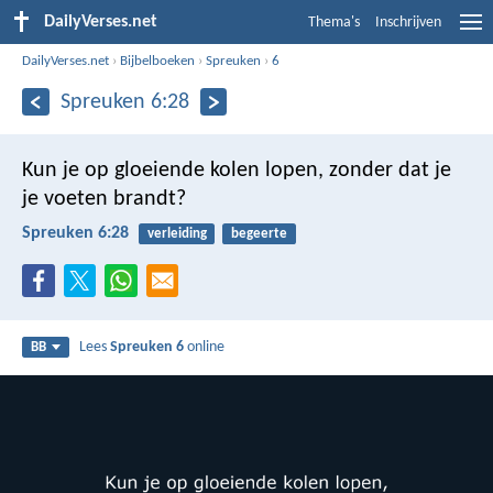
DailyVerses.net
Thema's
Inschrijven
DailyVerses.net
›
Bijbelboeken
›
Spreuken
›
6
Spreuken 6:28
Kun je op gloeiende kolen lopen,
zonder dat je
je voeten brandt?
Spreuken 6:28
verleiding
begeerte
Lees
Spreuken 6
online
BB