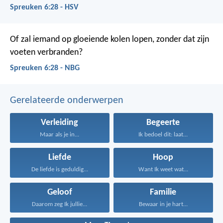
Spreuken 6:28 - HSV
Of zal iemand op gloeiende kolen lopen,
zonder dat zijn
voeten verbranden?
Spreuken 6:28 - NBG
Gerelateerde onderwerpen
Verleiding
Begeerte
Maar als je in...
Ik bedoel dit: laat...
Liefde
Hoop
De liefde is geduldig...
Want Ik weet wat...
Geloof
Familie
Daarom zeg Ik jullie...
Bewaar in je hart...