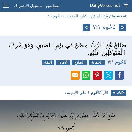
DailyVerses.net
المواضيع
تسجيل الاشتراك
DailyVerses.net
›
اسفار الكتاب المقدس
›
نَاحُوم
›
١
نَاحُوم ١:‏٧
صَالِحٌ هُوَ ٱلرَّبُّ. حِصْنٌ فِي يَوْمِ ٱلضَّيقِ، وَهُوَ يَعْرِفُ
ٱلْمُتَوَكِّلِينَ عَلَيْهِ.
نَاحُوم ١:‏٧
الحماية
الصلاح
الأمان
الثقة
اقرأ
نَاحُوم ١
على الإنترنت
AVD