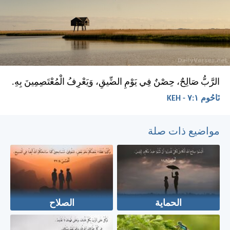
الرَّبُّ صَالِحٌ، حِصْنٌ فِي يَوْمِ الضِّيقِ، وَيَعْرِفُ الْمُعْتَصِمِينَ بِهِ.
نَاحُوم ١:‏٧ - KEH
مواضيع ذات صلة
الحماية
الصلاح