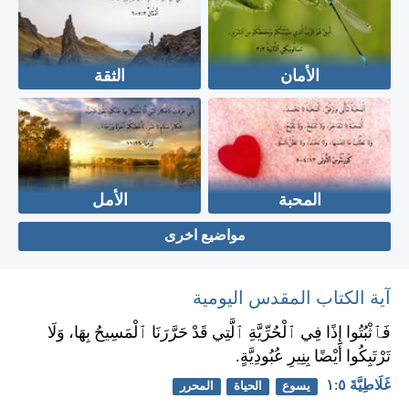
الأمان
الثقة
المحبة
الأمل
مواضيع اخرى
آية الكتاب المقدس اليومية
فَٱثْبُتُوا إِذًا فِي ٱلْحُرِّيَّةِ ٱلَّتِي قَدْ حَرَّرَنَا ٱلْمَسِيحُ بِهَا، وَلَا
تَرْتَبِكُوا أَيْضًا بِنِيرِ عُبُودِيَّةٍ.
غَلَاطِيَّةَ ٥:‏١
يسوع
الحياة
المحرر