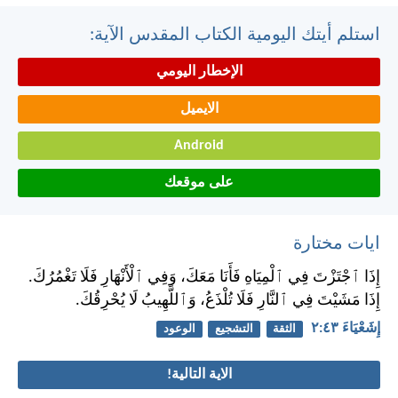
استلم أيتك اليومية الكتاب المقدس الآية:
الإخطار اليومي
الايميل
Android
على موقعك
ايات مختارة
إِذَا ٱجْتَزْتَ فِي ٱلْمِيَاهِ فَأَنَا مَعَكَ، وَفِي ٱلْأَنْهَارِ فَلَا تَغْمُرُكَ.
إِذَا مَشَيْتَ فِي ٱلنَّارِ فَلَا تُلْذَعُ، وَٱللَّهِيبُ لَا يُحْرِقُكَ.
إِشَعْيَاءَ ٤٣:‏٢
الثقة
التشجيع
الوعود
الاية التالية!