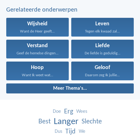
Gerelateerde onderwerpen
Wijsheid
Leven
Want de Heer geeft...
Tegen elk kwaad zal...
Verstand
Liefde
Geef de hemelse dingen...
De liefde is geduldig...
Hoop
Geloof
Want Ik weet wat...
Daarom zeg Ik jullie...
Meer Thema's...
Erg
Doe
Wees
Langer
Best
Slechte
Tijd
Dus
We