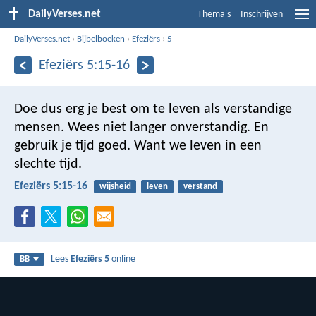
DailyVerses.net
Thema's
Inschrijven
DailyVerses.net
›
Bijbelboeken
›
Efeziërs
›
5
Efeziërs 5:15-16
Doe dus erg je best om te leven als verstandige
mensen. Wees niet langer onverstandig. En
gebruik je tijd goed. Want we leven in een
slechte tijd.
Efeziërs 5:15-16
wijsheid
leven
verstand
Lees
Efeziërs 5
online
BB