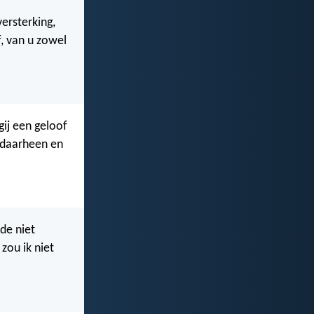
ersterking,
, van u zowel
gij een geloof
r daarheen en
nde niet
zou ik niet