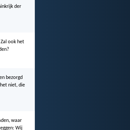
nkrijk der
 Zal ook het
nden?
ren bezorgd
het niet, die
paden, waar
zeggen: Wij