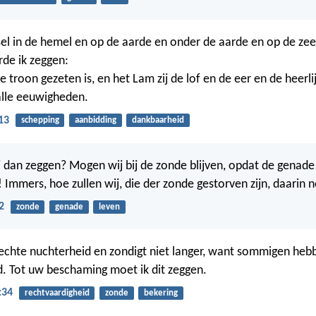
sel in de hemel en op de aarde en onder de aarde en op de zee
rde ik zeggen:
 troon gezeten is, en het Lam zij de lof en de eer en de heerli
 alle eeuwigheden.
13
schepping
aanbidding
dankbaarheid
j dan zeggen? Mogen wij bij de zonde blijven, opdat de gena
! Immers, hoe zullen wij, die der zonde gestorven zijn, daarin 
2
zonde
genade
leven
echte nuchterheid en zondigt niet langer, want sommigen heb
. Tot uw beschaming moet ik dit zeggen.
:34
rechtvaardigheid
zonde
bekering