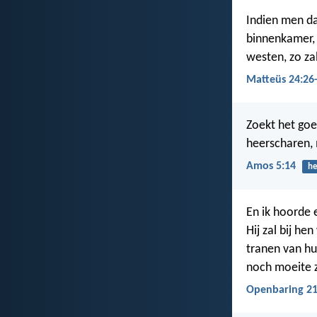
Indien men dan 
binnenkamer, 
westen, zo za
Matteüs 24:26
Zoekt het goe
heerscharen, me
Amos 5:14
he
En ik hoorde 
Hij zal bij hen
tranen van hu
noch moeite z
Openbaring 21