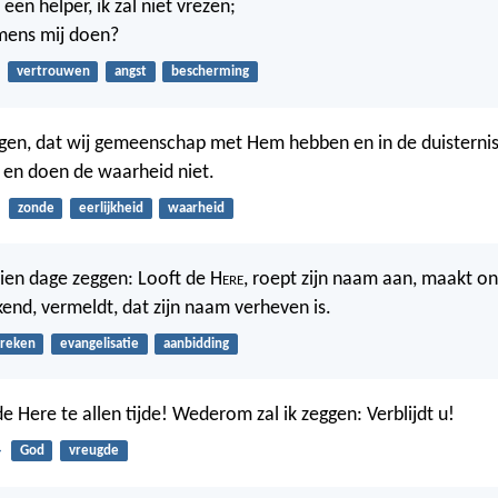
 een helper, ik zal niet vrezen;
mens mij doen?
vertrouwen
angst
bescherming
ggen, dat wij gemeenschap met Hem hebben en in de duisterni
j en doen de waarheid niet.
zonde
eerlijkheid
waarheid
 dien dage zeggen: Looft de H
ere
, roept zijn naam aan, maakt o
kend, vermeldt, dat zijn naam verheven is.
preken
evangelisatie
aanbidding
 de Here te allen tijde! Wederom zal ik zeggen: Verblijdt u!
4
God
vreugde