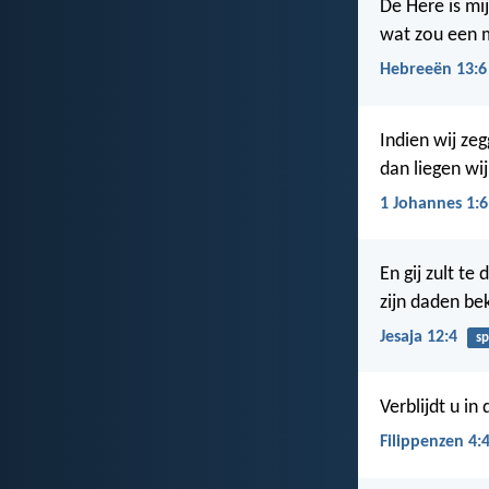
De Here is mij
wat zou een 
Hebreeën 13:6
Indien wij ze
dan liegen wi
1 Johannes 1:6
En gij zult te
zijn daden be
Jesaja 12:4
s
Verblijdt u in
Filippenzen 4: