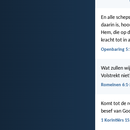
En alle schep
daarin is, hoo
Hem, die op de
kracht tot in
Openbaring 5:
Wat zullen wi
Volstrekt niet
Romeinen 6:1-
Komt tot de r
besef van God
1 Korintiërs 15