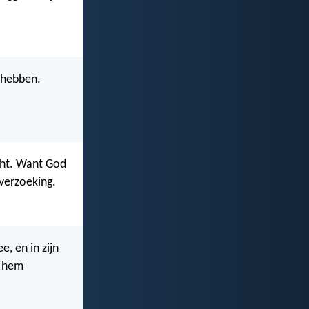
 hebben.
cht. Want God
verzoeking.
e, en in zijn
l hem