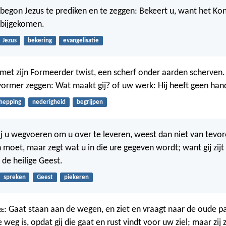
begon Jezus te prediken en te zeggen: Bekeert u, want het Koni
abijgekomen.
Jezus
bekering
evangelisatie
et zijn Formeerder twist, een scherf onder aarden scherven.
 vormer zeggen: Wat maakt gij? of uw werk: Hij heeft geen ha
hepping
nederigheid
begrijpen
j u wegvoeren om u over te leveren, weest dan niet van tevo
 moet, maar zegt wat u in die ure gegeven wordt; want gij zijt 
 de heilige Geest.
spreken
Geest
piekeren
re
: Gaat staan aan de wegen, en ziet en vraagt naar de oude 
weg is, opdat gij die gaat en rust vindt voor uw ziel; maar zij 