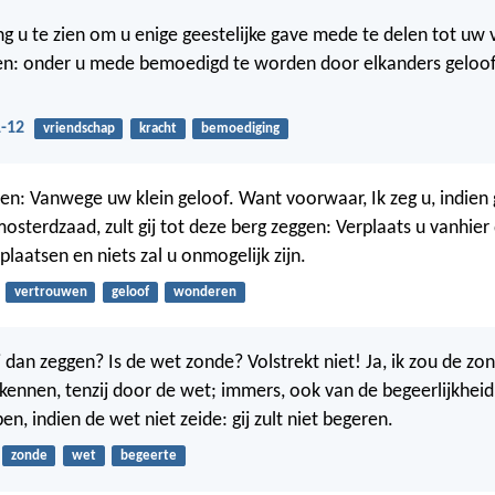
ng u te zien om u enige geestelijke gave mede te delen tot uw v
gen: onder u mede bemoedigd te worden door elkanders geloof
-12
vriendschap
kracht
bemoediging
 hen: Vanwege uw klein geloof. Want voorwaar, Ik zeg u, indien 
mosterdzaad, zult gij tot deze berg zeggen: Verplaats u vanhie
erplaatsen en niets zal u onmogelijk zijn.
vertrouwen
geloof
wonderen
 dan zeggen? Is de wet zonde? Volstrekt niet! Ja, ik zou de zo
kennen, tenzij door de wet; immers, ook van de begeerlijkheid 
, indien de wet niet zeide: gij zult niet begeren.
zonde
wet
begeerte