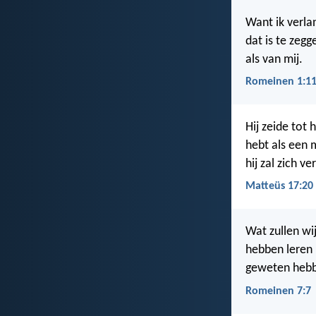
Want ik verla
dat is te zeg
als van mij.
Romeinen 1:11
Hij zeide tot
hebt als een 
hij zal zich v
Matteüs 17:20
Wat zullen wij
hebben leren 
geweten hebben
Romeinen 7:7