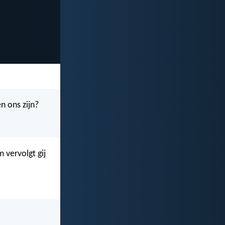
n ons zijn?
 vervolgt gij