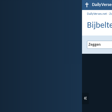
DailyVerse
DailyVerses.net
›
Z
Bijbelt
«