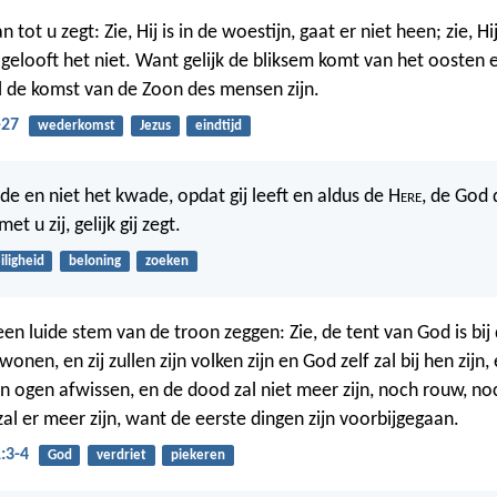
tot u zegt: Zie, Hij is in de woestijn, gaat er niet heen; zie, Hij
gelooft het niet. Want gelijk de bliksem komt van het oosten en
l de komst van de Zoon des mensen zijn.
-27
wederkomst
Jezus
eindtijd
de en niet het kwade, opdat gij leeft en aldus de H
ere
, de God 
t u zij, gelijk gij zegt.
iligheid
beloning
zoeken
een luide stem van de troon zeggen: Zie, de tent van God is bi
 wonen, en zij zullen zijn volken zijn en God zelf zal bij hen zijn, 
n ogen afwissen, en de dood zal niet meer zijn, noch rouw, no
al er meer zijn, want de eerste dingen zijn voorbijgegaan.
:3-4
God
verdriet
piekeren