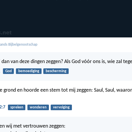
ands Bijbelgenootschap
j dan van deze dingen zeggen? Als God vóór ons is, wie zal tege
1
God
bemoediging
bescherming
 de grond en hoorde een stem tot mij zeggen: Saul, Saul, waarom
2:7
spreken
wonderen
vervolging
n wij met vertrouwen zeggen: