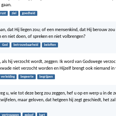
t gaan.
rust
ziel
goedheid
an, dat Hij liegen zou; of een mensenkind, dat Hij berouw zou
n en niet doen, of spreken en niet volbrengen?
God
betrouwbaarheid
beloften
 als hij verzocht wordt, zeggen: Ik word van Godswege verzo
kwade niet verzocht worden en Hijzelf brengt ook niemand in 
verleiding
begeerte
begrijpen
eg u, wie tot deze berg zou zeggen, hef u op en werp u in de ze
twijfelen, maar geloven, dat hetgeen hij zegt geschiedt, het za
vertrouwen
geloof
hart