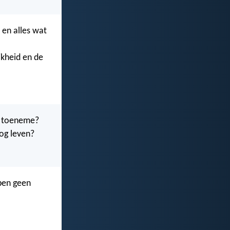
 en alles wat
jkheid en de
de toeneme?
nog leven?
ben geen