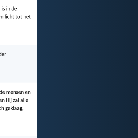
 is in de
 licht tot het
der
j de mensen en
en Hij zal alle
ch geklaag,