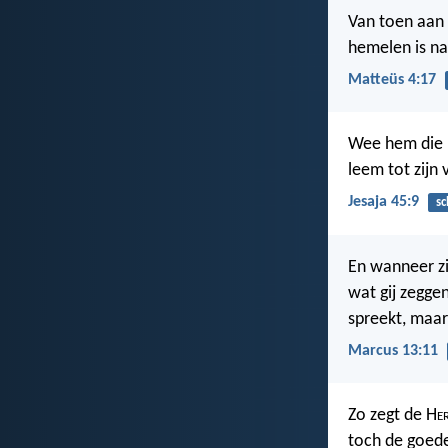
Van toen aan 
hemelen is n
Matteüs 4:17
Wee hem die m
leem tot zijn
Jesaja 45:9
sc
En wanneer zi
wat gij zeggen
spreekt, maar
Marcus 13:11
Zo zegt de H
e
toch de goede 