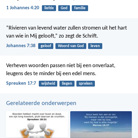
1 Johannes 4:20
liefde
God
familie
“Rivieren van levend water zullen stromen uit het hart
van wie in Mij gelooft,” zo zegt de Schrift.
Johannes 7:38
geloof
Woord van God
leven
Verheven woorden passen niet bij een onverlaat,
leugens des te minder bij een edel mens.
Spreuken 17:7
wijsheid
liegen
spreken
Gerelateerde onderwerpen