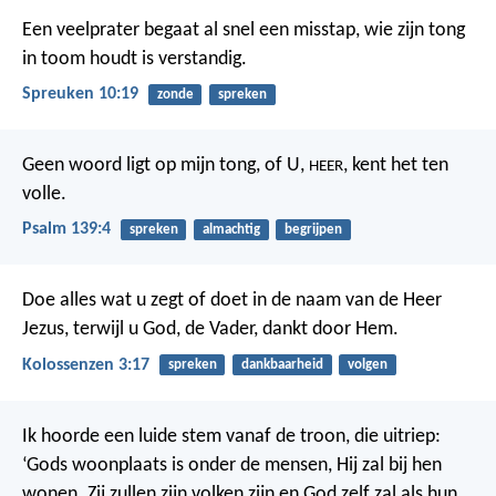
Een veelprater begaat al snel een misstap,
wie zijn tong
in toom houdt is verstandig.
Spreuken 10:19
zonde
spreken
Geen woord ligt op mijn tong,
of U,
, kent het ten
HEER
volle.
Psalm 139:4
spreken
almachtig
begrijpen
Doe alles wat u zegt of doet in de naam van de Heer
Jezus, terwijl u God, de Vader, dankt door Hem.
Kolossenzen 3:17
spreken
dankbaarheid
volgen
Ik hoorde een luide stem vanaf de troon, die uitriep:
‘Gods woonplaats is onder de mensen, Hij zal bij hen
wonen. Zij zullen zijn volken zijn en God zelf zal als hun