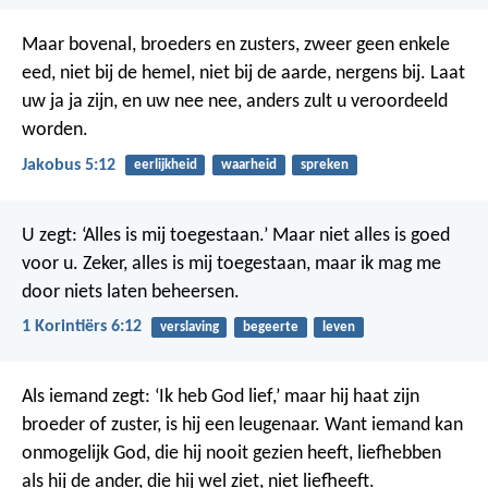
Maar bovenal, broeders en zusters, zweer geen enkele
eed, niet bij de hemel, niet bij de aarde, nergens bij. Laat
uw ja ja zijn, en uw nee nee, anders zult u veroordeeld
worden.
Jakobus 5:12
eerlijkheid
waarheid
spreken
U zegt: ‘Alles is mij toegestaan.’ Maar niet alles is goed
voor u. Zeker, alles is mij toegestaan, maar ik mag me
door niets laten beheersen.
1 Korintiërs 6:12
verslaving
begeerte
leven
Als iemand zegt: ‘Ik heb God lief,’ maar hij haat zijn
broeder of zuster, is hij een leugenaar. Want iemand kan
onmogelijk God, die hij nooit gezien heeft, liefhebben
als hij de ander, die hij wel ziet, niet liefheeft.