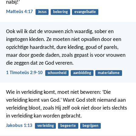
nabij!’
Matteüs 4:17
Jezus
bekering
evangelisatie
Ook wil ik dat de vrouwen zich waardig, sober en
ingetogen kleden. Ze moeten niet opvallen door een
opzichtige haardracht, dure kleding, goud of parels,
maar door goede daden, zoals gepast is voor vrouwen
die zeggen dat ze God vereren.
1 Timoteüs 2:9-10
schoonheid
aanbidding
materialisme
Wie in verleiding komt, moet niet beweren: ‘Die
verleiding komt van God.’ Want God stelt niemand aan
verleiding bloot, zoals Hij zelf ook niet door iets slechts
in verleiding kan worden gebracht.
Jakobus 1:13
verleiding
begeerte
begrijpen