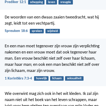
Prediker 12:1
schepping
leven
vreugde
De woorden van een dwaas zaaien tweedracht,
wat hij
zegt, leidt tot een vechtpartij.
Spreuken 18:6
spreken
wijsheid
En een man moet tegenover zijn vrouw zijn verplichting
nakomen en een vrouw moet dat ook tegenover haar
man. Een vrouw beschikt niet zelf over haar lichaam,
maar haar man; en ook een man beschikt niet zelf over
zijn lichaam, maar zijn vrouw.
1 Korintiërs 7:3-4
huwelijk
lichaam
seksualiteit
Wie overwint mag zich ook in het wit kleden. Ik zal zijn
naam niet uit het boek van het leven schrappen, maar