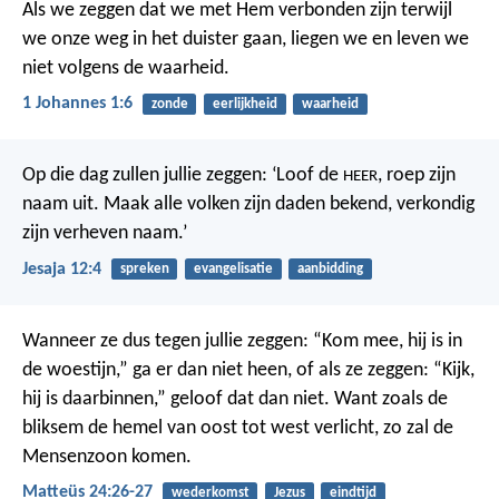
Als we zeggen dat we met Hem verbonden zijn terwijl
we onze weg in het duister gaan, liegen we en leven we
niet volgens de waarheid.
1 Johannes 1:6
zonde
eerlijkheid
waarheid
Op die dag zullen jullie zeggen:
‘Loof de
, roep zijn
HEER
naam uit.
Maak alle volken zijn daden bekend,
verkondig
zijn verheven naam.’
Jesaja 12:4
spreken
evangelisatie
aanbidding
Wanneer ze dus tegen jullie zeggen: “Kom mee, hij is in
de woestijn,” ga er dan niet heen, of als ze zeggen: “Kijk,
hij is daarbinnen,” geloof dat dan niet. Want zoals de
bliksem de hemel van oost tot west verlicht, zo zal de
Mensenzoon komen.
Matteüs 24:26-27
wederkomst
Jezus
eindtijd