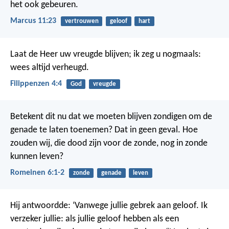
het ook gebeuren.
Marcus 11:23
vertrouwen
geloof
hart
Laat de Heer uw vreugde blijven; ik zeg u nogmaals:
wees altijd verheugd.
Filippenzen 4:4
God
vreugde
Betekent dit nu dat we moeten blijven zondigen om de
genade te laten toenemen? Dat in geen geval. Hoe
zouden wij, die dood zijn voor de zonde, nog in zonde
kunnen leven?
Romeinen 6:1-2
zonde
genade
leven
Hij antwoordde: ‘Vanwege jullie gebrek aan geloof. Ik
verzeker jullie: als jullie geloof hebben als een