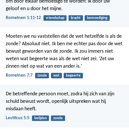
om door elkaar bemoedigd te worden: ik door uw
geloof en u door het mijne.
Romeinen 1:11-12
vriendschap
kracht
bemoediging
Moeten we nu vaststellen dat de wet hetzelfde is als de
zonde? Absoluut niet. Ik ben me echter pas door de wet
bewust geworden van de zonde. Ik zou immers niet
weten wat begeerte was als de wet niet zei: ‘Zet uw
zinnen niet op wat van een ander is.’
Romeinen 7:7
zonde
wet
begeerte
De betreffende persoon moet, zodra hij zich van zijn
schuld bewust wordt, openlijk uitspreken wat hij
misdaan heeft.
Leviticus 5:5
belijden
zonde