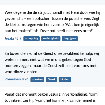
Wee degene die de strijd aanbindt
met Hem door wie hij
gevormd is –
een potscherf tussen de potscherven.
Zegt
de klei soms tegen wie hem vormt:
‘Wat ben je eigenlijk
aan het maken?’
of: ‘Deze pot heeft niet eens oren!’
Jesaja 45:9
schepping
nederigheid
begrijpen
En bovendien komt de Geest onze zwakheid te hulp; wij
weten immers niet wat we in ons gebed tegen God
moeten zeggen, maar de Geest zelf pleit voor ons met
woordloze zuchten.
Romeinen 8:26
spreken
Geest
bidden
Vanaf dat moment begon Jezus zijn verkondiging. ‘Kom
tot inkeer,’ zei Hij, ‘want het koninkrijk van de hemel is