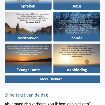
Spreken
Jezus
Vertrouwen
Zonde
Evangelisatie
Aanbidding
Meer Thema's...
Bijbeltekst van de dag
Als iemand zich verbergt,
zou Ik hem dan niet zien? –