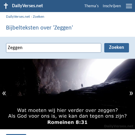
DailyVerses.net
Thema's
Inschrijven
DailyVerses.net
›
Zoeken
Bijbelteksten over 'Zeggen'
«
»