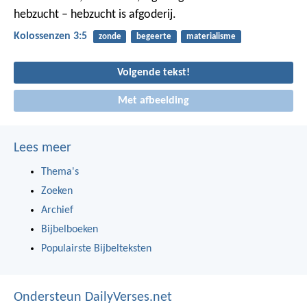
hebzucht – hebzucht is afgoderij.
Kolossenzen 3:5
zonde
begeerte
materialisme
Volgende tekst!
Met afbeelding
Lees meer
Thema's
Zoeken
Archief
Bijbelboeken
Populairste Bijbelteksten
Ondersteun DailyVerses.net