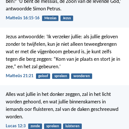
ben?’
‘U bent de messias, de Zoon van de levende God,’
antwoordde Simon Petrus.
Matteüs 16:15-16
Messias
Jezus
Jezus antwoordde: ‘Ik verzeker jullie: als jullie geloven
zonder te twijfelen, kun je niet alleen teweegbrengen
wat er met die vijgenboom gebeurd is, je kunt zelfs
tegen die berg zeggen: “Kom van je plaats en stort je in
zee,” en het zal gebeuren.’
Matteüs 21:21
geloof
spreken
wonderen
Alles wat jullie in het donker zeggen, zal in het licht
worden gehoord, en wat jullie binnenskamers in
iemands oor fluisteren, zal van de daken geschreeuwd
worden.
Lucas 12:3
zonde
spreken
luisteren