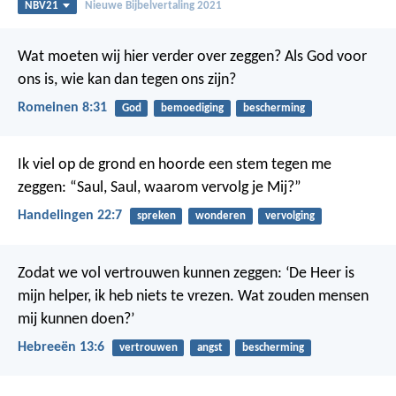
NBV21
Nieuwe Bijbelvertaling 2021
Wat moeten wij hier verder over zeggen? Als God voor
ons is, wie kan dan tegen ons zijn?
Romeinen 8:31
God
bemoediging
bescherming
Ik viel op de grond en hoorde een stem tegen me
zeggen: “Saul, Saul, waarom vervolg je Mij?”
Handelingen 22:7
spreken
wonderen
vervolging
Zodat we vol vertrouwen kunnen zeggen: ‘De Heer is
mijn helper, ik heb niets te vrezen. Wat zouden mensen
mij kunnen doen?’
Hebreeën 13:6
vertrouwen
angst
bescherming