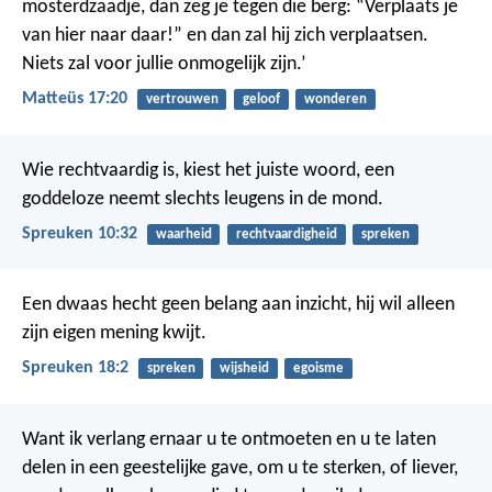
mosterdzaadje, dan zeg je tegen die berg: “Verplaats je
van hier naar daar!” en dan zal hij zich verplaatsen.
Niets zal voor jullie onmogelijk zijn.’
Matteüs 17:20
vertrouwen
geloof
wonderen
Wie rechtvaardig is, kiest het juiste woord,
een
goddeloze neemt slechts leugens in de mond.
Spreuken 10:32
waarheid
rechtvaardigheid
spreken
Een dwaas hecht geen belang aan inzicht,
hij wil alleen
zijn eigen mening kwijt.
Spreuken 18:2
spreken
wijsheid
egoisme
Want ik verlang ernaar u te ontmoeten en u te laten
delen in een geestelijke gave, om u te sterken, of liever,