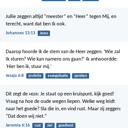
Jullie zeggen altijd “meester” en “Heer” tegen Mij, en
terecht, want dat ben Ik ook.
Johannes 13:13
Jezus
Daarop hoorde ik de stem van de Heer zeggen: ‘Wie zal
Ik sturen? Wie kan namens ons gaan?’ Ik antwoordde:
‘Hier ben ik, stuur mij.’
Jesaja 6:8
profetie
evangelisatie
spreken
Dit zegt de
:
Je staat op een kruispunt, kijk goed!
HEER
Vraag na hoe de oude wegen liepen.
Welke weg leidt
naar het goede?
Sla die in, en vind rust.
Maar zij zeggen:
“Dat doen wij niet.”
Jeremia 6:16
rust
ziel
goedheid