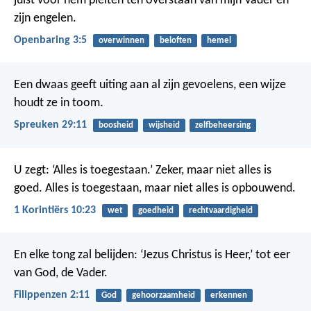
juist voor hem pleiten ten overstaan van mijn Vader en
zijn engelen.
Openbaring 3:5
overwinnen
beloften
hemel
Een dwaas geeft uiting aan al zijn gevoelens,
een wijze
houdt ze in toom.
Spreuken 29:11
boosheid
wijsheid
zelfbeheersing
U zegt: ‘Alles is toegestaan.’ Zeker, maar niet alles is
goed. Alles is toegestaan, maar niet alles is opbouwend.
1 Korintiërs 10:23
wet
goedheid
rechtvaardigheid
En elke tong zal belijden: ‘Jezus Christus is Heer,’ tot eer
van God, de Vader.
Filippenzen 2:11
God
gehoorzaamheid
erkennen