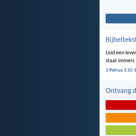
Bijbelteks
Leid een leven
staat immers g
1 Petrus 1:15-
Ontvang de