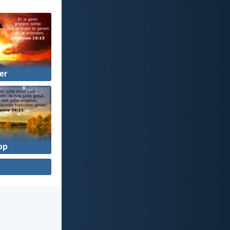
er
op