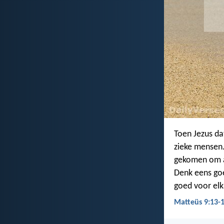
Toen Jezus da
zieke mensen.
gekomen om a
Denk eens goe
goed voor elka
Matteüs 9:13-1