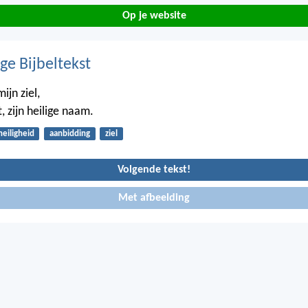
Op je website
ge Bijbeltekst
mijn ziel,
t, zijn heilige naam.
heiligheid
aanbidding
ziel
Volgende tekst!
Met afbeelding