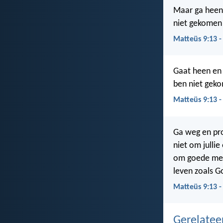
Maar ga heen 
niet gekomen 
Matteüs 9:13 -
Gaat heen en 
ben niet gek
Matteüs 9:13 
Ga weg en pr
niet om jullie
om goede men
leven zoals G
Matteüs 9:13 -
Gerelate