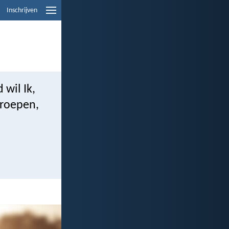
Inschrijven
wil Ik,
 roepen,