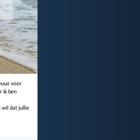
 maar voor
r ik ben
il dat jullie