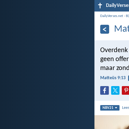
DailyVerse
DailyVerses.net
›
B
Mat
Overdenk e
geen offe
maar zond
Matteüs 9:13
Lee
NBV21