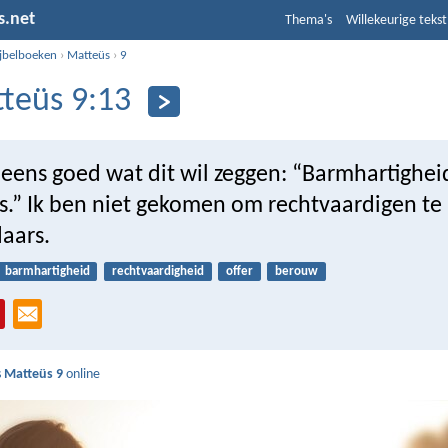
s.net
Thema's
Willekeurige tekst
ijbelboeken
›
Matteüs
›
9
teüs 9:13
ens goed wat dit wil zeggen: “Barmhartigheid 
rs.” Ik ben niet gekomen om rechtvaardigen te
aars.
barmhartigheid
rechtvaardigheid
offer
berouw
s
Matteüs 9
online