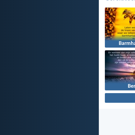
Barmha
Be