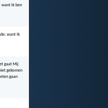
; want Ik ben
nde; want Ik
t gaat Mij
n niet gekomen
oeten gaan