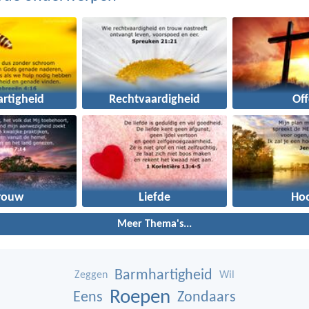
rtigheid
Rechtvaardigheid
Off
rouw
Liefde
Ho
Meer Thema's...
Barmhartigheid
Zeggen
Wil
Roepen
Eens
Zondaars