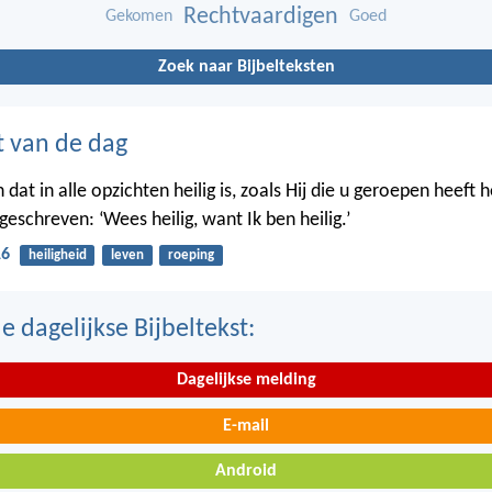
Rechtvaardigen
Gekomen
Goed
Zoek naar Bijbelteksten
t van de dag
 dat in alle opzichten heilig is, zoals Hij die u geroepen heeft hei
eschreven: ‘Wees heilig, want Ik ben heilig.’
16
heiligheid
leven
roeping
 dagelijkse Bijbeltekst:
Dagelijkse melding
E-mail
Android